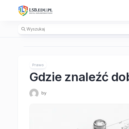
Skip
to
content
Prawo
Gdzie znaleźć d
by