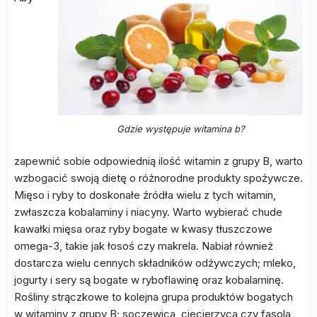
Gdzie występuje witamina b?
zapewnić sobie odpowiednią ilość witamin z grupy B, warto
wzbogacić swoją dietę o różnorodne produkty spożywcze.
Mięso i ryby to doskonałe źródła wielu z tych witamin,
zwłaszcza kobalaminy i niacyny. Warto wybierać chude
kawałki mięsa oraz ryby bogate w kwasy tłuszczowe
omega-3, takie jak łosoś czy makrela. Nabiał również
dostarcza wielu cennych składników odżywczych; mleko,
jogurty i sery są bogate w ryboflawinę oraz kobalaminę.
Rośliny strączkowe to kolejna grupa produktów bogatych
w witaminy z grupy B; soczewica, ciecierzyca czy fasola