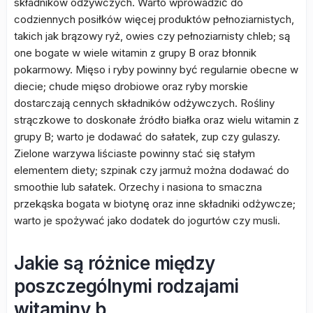
składników odżywczych. Warto wprowadzić do
codziennych posiłków więcej produktów pełnoziarnistych,
takich jak brązowy ryż, owies czy pełnoziarnisty chleb; są
one bogate w wiele witamin z grupy B oraz błonnik
pokarmowy. Mięso i ryby powinny być regularnie obecne w
diecie; chude mięso drobiowe oraz ryby morskie
dostarczają cennych składników odżywczych. Rośliny
strączkowe to doskonałe źródło białka oraz wielu witamin z
grupy B; warto je dodawać do sałatek, zup czy gulaszy.
Zielone warzywa liściaste powinny stać się stałym
elementem diety; szpinak czy jarmuż można dodawać do
smoothie lub sałatek. Orzechy i nasiona to smaczna
przekąska bogata w biotynę oraz inne składniki odżywcze;
warto je spożywać jako dodatek do jogurtów czy musli.
Jakie są różnice między
poszczególnymi rodzajami
witaminy b