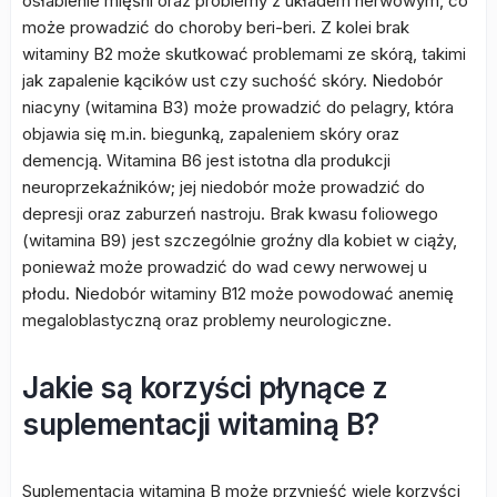
osłabienie mięśni oraz problemy z układem nerwowym, co
może prowadzić do choroby beri-beri. Z kolei brak
witaminy B2 może skutkować problemami ze skórą, takimi
jak zapalenie kącików ust czy suchość skóry. Niedobór
niacyny (witamina B3) może prowadzić do pelagry, która
objawia się m.in. biegunką, zapaleniem skóry oraz
demencją. Witamina B6 jest istotna dla produkcji
neuroprzekaźników; jej niedobór może prowadzić do
depresji oraz zaburzeń nastroju. Brak kwasu foliowego
(witamina B9) jest szczególnie groźny dla kobiet w ciąży,
ponieważ może prowadzić do wad cewy nerwowej u
płodu. Niedobór witaminy B12 może powodować anemię
megaloblastyczną oraz problemy neurologiczne.
Jakie są korzyści płynące z
suplementacji witaminą B?
Suplementacja witaminą B może przynieść wiele korzyści