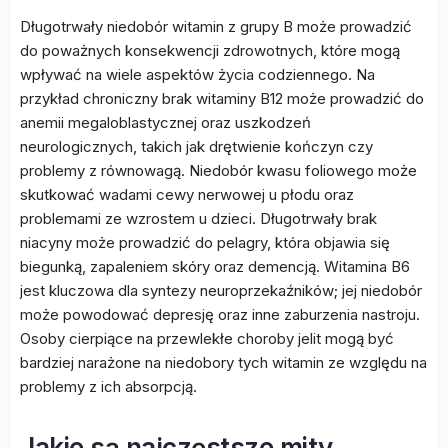
Długotrwały niedobór witamin z grupy B może prowadzić
do poważnych konsekwencji zdrowotnych, które mogą
wpływać na wiele aspektów życia codziennego. Na
przykład chroniczny brak witaminy B12 może prowadzić do
anemii megaloblastycznej oraz uszkodzeń
neurologicznych, takich jak drętwienie kończyn czy
problemy z równowagą. Niedobór kwasu foliowego może
skutkować wadami cewy nerwowej u płodu oraz
problemami ze wzrostem u dzieci. Długotrwały brak
niacyny może prowadzić do pelagry, która objawia się
biegunką, zapaleniem skóry oraz demencją. Witamina B6
jest kluczowa dla syntezy neuroprzekaźników; jej niedobór
może powodować depresję oraz inne zaburzenia nastroju.
Osoby cierpiące na przewlekłe choroby jelit mogą być
bardziej narażone na niedobory tych witamin ze względu na
problemy z ich absorpcją.
Jakie są najczęstsze mity