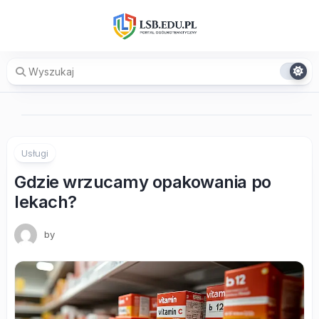
Skip
to
content
Usługi
Gdzie wrzucamy opakowania po
lekach?
by