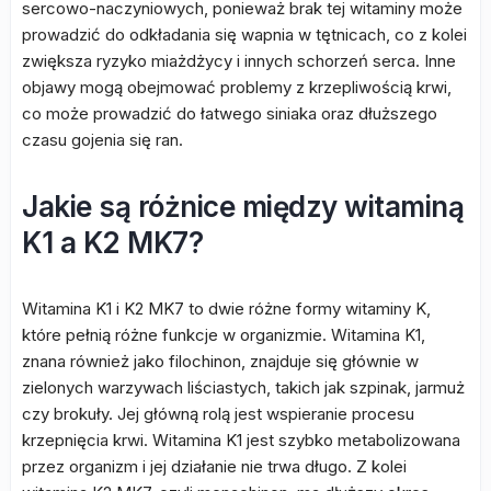
sercowo-naczyniowych, ponieważ brak tej witaminy może
prowadzić do odkładania się wapnia w tętnicach, co z kolei
zwiększa ryzyko miażdżycy i innych schorzeń serca. Inne
objawy mogą obejmować problemy z krzepliwością krwi,
co może prowadzić do łatwego siniaka oraz dłuższego
czasu gojenia się ran.
Jakie są różnice między witaminą
K1 a K2 MK7?
Witamina K1 i K2 MK7 to dwie różne formy witaminy K,
które pełnią różne funkcje w organizmie. Witamina K1,
znana również jako filochinon, znajduje się głównie w
zielonych warzywach liściastych, takich jak szpinak, jarmuż
czy brokuły. Jej główną rolą jest wspieranie procesu
krzepnięcia krwi. Witamina K1 jest szybko metabolizowana
przez organizm i jej działanie nie trwa długo. Z kolei