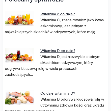
Witamina c co daje?
Witamina C, znana również jako kwas
askorbinowy, jest jednym z
najważniejszych składników odżywczych, które mają…
Witamina D co daje?
Witamina D jest niezwykle istotnym
składnikiem odżywczym, który
odgrywa kluczową rolę w wielu procesach
zachodzących…
Co daje witamina D?
Witamina D odgrywa kluczową rolę w
utrzymaniu zdrowia kości oraz układu