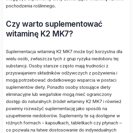
pochodzenia roślinnego.
Czy warto suplementować
witaminę K2 MK7?
Suplementacja witaminą K2 MK7 może być korzystna dla
wielu osób, zwłaszcza tych z grup ryzyka niedoboru tej
substancji. Osoby starsze często mają trudności z
przyswajaniem składników odżywczych z pożywienia i
mogą potrzebować dodatkowego wsparcia w postaci
suplementów diety. Ponadto osoby stosujące diety
eliminacyjne lub wegańskie mogą mieć ograniczony
dostęp do naturalnych źródeł witaminy K2 MK7 i również
powinny rozważyć suplementację jako sposób na
uzupełnienie niedoborów. Suplementy te są dostępne w
różnych formach – kapsułkach, tabletkach czy płynach –
co pozwala na łatwe dostosowanie do indywidualnych