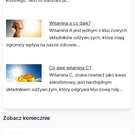
kostnego. Jest to substancja…
Witamina a co daje?
Witamina A jest jednym z kluczowych
składników odżywczych, które mają
ogromny wpływ na nasze zdrowie…
Co daje witamina C?
Witamina C, znana również jako kwas
askorbinowy, jest niezbędnym
składnikiem odżywczym, który odgrywa kluczową rolę…
Zobacz koniecznie