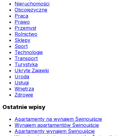
Nieruchomości
Obcojęzyczne
Praca
Prawo
Przemysł
Rolnictwo
Sklepy
Sport
Technologie
Transport
Turystyka
Ukryte Zajawki
Uroda
Usługi
Wnętrza
Zdrowie
Ostatnie wpisy
Apartamenty na wynajem Świnoujście
Wynajem apartamentów Świnoujście
Apartamenty wynajem Świnoujście