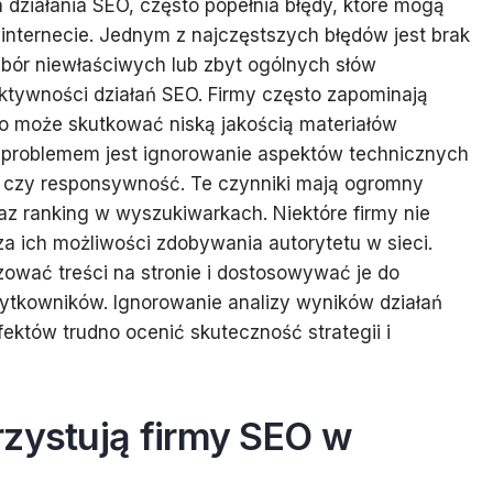
a działania SEO, często popełnia błędy, które mogą
nternecie. Jednym z najczęstszych błędów jest brak
bór niewłaściwych lub zbyt ogólnych słów
ktywności działań SEO. Firmy często zapominają
 co może skutkować niską jakością materiałów
m problemem jest ignorowanie aspektów technicznych
y czy responsywność. Te czynniki mają ogromny
z ranking w wyszukiwarkach. Niektóre firmy nie
cza ich możliwości zdobywania autorytetu w sieci.
izować treści na stronie i dostosowywać je do
żytkowników. Ignorowanie analizy wyników działań
fektów trudno ocenić skuteczność strategii i
rzystują firmy SEO w