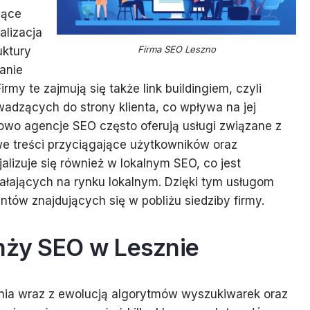
jące
alizacja
Firma SEO Leszno
uktury
wanie
 te zajmują się także link buildingiem, czyli
dzących do strony klienta, co wpływa na jej
owo agencje SEO często oferują usługi związane z
e treści przyciągające użytkowników oraz
jalizuje się również w lokalnym SEO, co jest
ziałających na rynku lokalnym. Dzięki tym usługom
entów znajdujących się w pobliżu siedziby firmy.
anży SEO w Lesznie
enia wraz z ewolucją algorytmów wyszukiwarek oraz