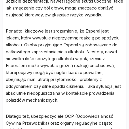
uczucie dezorientacji. Nawet łagodne skutki uboczne, takie
jak zmęczenie czy ból głowy, mogą znacząco obniżyć
czujność kierowcy, zwiększając ryzyko wypadku.
Ponadto, kluczowe jest zrozumienie, że Esperal jest
lekiem, który wywołuje nieprzyjemną reakcję po spożyciu
alkoholu. Osoby przyjmujące Esperal są zobowiązane do
całkowitego zaprzestania picia alkoholu. Niestety, nawet
niewielka ilość spożytego alkoholu w połączeniu z
Esperalem może wywołać groźną reakcję antabusową,
której objawy mogą być nagłe i bardzo poważne,
obejmując m.in. utratę przytomności, problemy z
oddychaniem czy silne spadki ciśnienia. Taka sytuacja jest
absolutnie niedopuszczalna w kontekście prowadzenia
pojazdów mechanicznych.
Dlatego też, ubezpieczyciele OCP (Odpowiedzialność
Cywilna Przewoźnika) oraz organy regulacyjne często