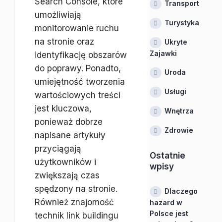
Search Console, które
Transport
umożliwiają
Turystyka
monitorowanie ruchu
na stronie oraz
Ukryte
Zajawki
identyfikację obszarów
do poprawy. Ponadto,
Uroda
umiejętność tworzenia
Usługi
wartościowych treści
jest kluczowa,
Wnętrza
ponieważ dobrze
Zdrowie
napisane artykuły
przyciągają
Ostatnie
użytkowników i
wpisy
zwiększają czas
spędzony na stronie.
Dlaczego
Również znajomość
hazard w
Polsce jest
technik link buildingu