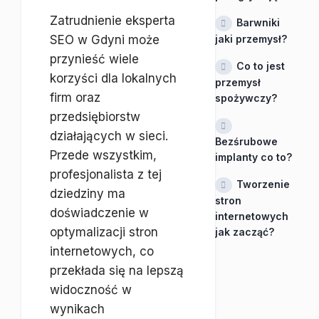
Zatrudnienie eksperta
Barwniki
SEO w Gdyni może
jaki przemysł?
przynieść wiele
Co to jest
korzyści dla lokalnych
przemysł
firm oraz
spożywczy?
przedsiębiorstw
działających w sieci.
Bezśrubowe
Przede wszystkim,
implanty co to?
profesjonalista z tej
Tworzenie
dziedziny ma
stron
doświadczenie w
internetowych
optymalizacji stron
jak zacząć?
internetowych, co
przekłada się na lepszą
widoczność w
wynikach