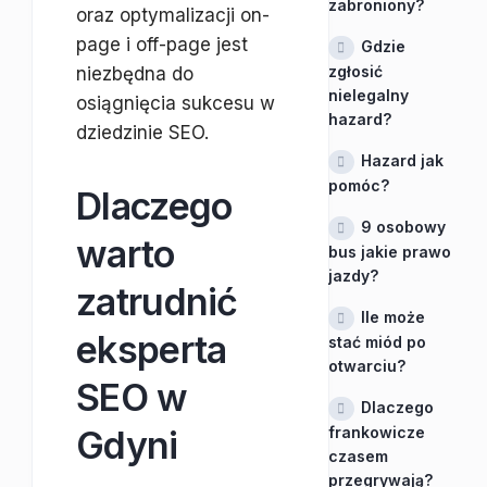
zabroniony?
oraz optymalizacji on-
page i off-page jest
Gdzie
zgłosić
niezbędna do
nielegalny
osiągnięcia sukcesu w
hazard?
dziedzinie SEO.
Hazard jak
pomóc?
Dlaczego
9 osobowy
warto
bus jakie prawo
jazdy?
zatrudnić
Ile może
eksperta
stać miód po
otwarciu?
SEO w
Dlaczego
Gdyni
frankowicze
czasem
przegrywają?