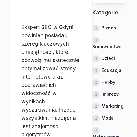
Kategorie
Ekspert SEO w Gdyni
Biznes
powinien posiadać
szereg kluczowych
Budownictwo
umiejętności, które
Dzieci
pozwolą mu skutecznie
optymalizować strony
Edukacja
internetowe oraz
Hobby
poprawiać ich
widoczność w
Imprezy
wynikach
Marketing
wyszukiwania. Przede
wszystkim, niezbędna
Moda
jest znajomość
algorytmów
Motoryzacja