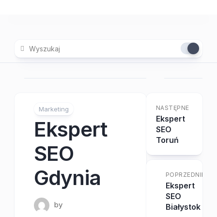
Skip
to
content
NASTĘPNE
Marketing
Ekspert
Ekspert
SEO
Toruń
SEO
Gdynia
POPRZEDNIE
Ekspert
SEO
by
Białystok