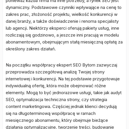
ponieważ każda firma ma inne potrzeby, a rynek SEO jest
dynamiczny. Podstawowe czynniki wpływające na cenę to
zakres prac, złożoność projektu, wielkość konkurencji w
danej branży, a także doświadczenie i renoma specjalisty
lub agencji. Niektórzy eksperci oferują pakiety usług, inne
rozliczają się godzinowo, a jeszcze inni pracują w modelu
abonamentowym, obejmującym stałą miesięczną opłatę za
określony zakres działań.
Na początku współpracy ekspert SEO Bytom zazwyczaj
przeprowadza szczegółową analizę Twojej strony
internetowej i konkurencji. Na tej podstawie przygotowuje
indywidualną ofertę, która może obejmować różne
elementy. Mogą to być jednorazowe usługi, takie jak audyt
SEO, optymalizacja techniczna strony, czy strategia
content marketingowa. Częściej jednak klienci decydują
się na długoterminową współpracę w ramach
miesięcznego abonamentu, który obejmuje bieżące
działania optymalizacyjne, tworzenie treści, budowanie