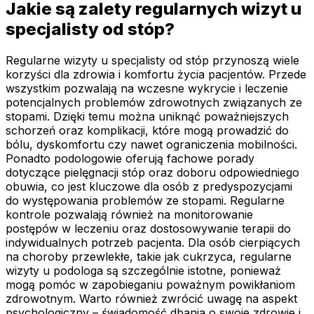
Jakie są zalety regularnych wizyt u
specjalisty od stóp?
Regularne wizyty u specjalisty od stóp przynoszą wiele
korzyści dla zdrowia i komfortu życia pacjentów. Przede
wszystkim pozwalają na wczesne wykrycie i leczenie
potencjalnych problemów zdrowotnych związanych ze
stopami. Dzięki temu można uniknąć poważniejszych
schorzeń oraz komplikacji, które mogą prowadzić do
bólu, dyskomfortu czy nawet ograniczenia mobilności.
Ponadto podologowie oferują fachowe porady
dotyczące pielęgnacji stóp oraz doboru odpowiedniego
obuwia, co jest kluczowe dla osób z predyspozycjami
do występowania problemów ze stopami. Regularne
kontrole pozwalają również na monitorowanie
postępów w leczeniu oraz dostosowywanie terapii do
indywidualnych potrzeb pacjenta. Dla osób cierpiących
na choroby przewlekłe, takie jak cukrzyca, regularne
wizyty u podologa są szczególnie istotne, ponieważ
mogą pomóc w zapobieganiu poważnym powikłaniom
zdrowotnym. Warto również zwrócić uwagę na aspekt
psychologiczny – świadomość dbania o swoje zdrowie i