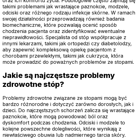
oraz ich komfortu życia. Podologowie często zajmują się
takimi problemami jak wrastające paznokcie, modzele,
odciski oraz różnego rodzaju infekcje skórne. W ramach
swojej działalności przeprowadzają również badania
biomechaniczne, które pozwalają ocenić sposób
chodzenia pacjenta oraz zidentyfikować ewentualne
nieprawidłowości. Specjalista od stóp współpracuje z
innymi lekarzami, takimi jak ortopedzi czy diabetolodzy,
aby zapewnić kompleksową opiekę pacjentom z
chorobami przewlekłymi, takimi jak cukrzyca, która
może prowadzić do poważnych problemów ze stopami.
Jakie są najczęstsze problemy
zdrowotne stóp?
Problemy zdrowotne związane ze stopami mogą być
bardzo różnorodne i dotyczyć zarówno dorosłych, jak i
dzieci. Do najczęstszych schorzeń zalicza się wrastające
paznokcie, które mogą powodować ból oraz
dyskomfort podczas chodzenia. Odciski i modzele to
kolejne powszechne dolegliwości, które wynikają z
niewłaściwego obuwia lub nadmiernego tarcia skóry.