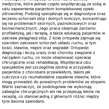
medyczne, które jednak często współpracują ze sobą w
celu zapewnienia pacjentom kompleksowej opieki
zdrowotnej. Podolog specjalizuje się w diagnostyce oraz
leczeniu schorzeń stóp i dolnych kończyn, koncentrując
się na problemach skórnych, paznokciowych oraz
biomechanicznych. Jego praca obejmuje zarówno
profilaktykę, jak i terapię, a także edukację pacjentów w
zakresie pielęgnacji stóp. Z kolei ortopeda zajmuje się
szerokim zakresem schorzeń układu ruchu, w tym
kości, stawów, mięśni oraz więzadeł. Ortopedzi
diagnozują i leczą urazy oraz choroby związane z
narządem ruchu, co może obejmować operacje
chirurgiczne oraz rehabilitację. Współpraca obu
specjalistów jest szczególnie istotna w przypadku
pacjentów z chorobami przewlekłymi, takimi jak
cukrzyca czy reumatoidalne zapalenie stawów, które
mogą prowadzić do poważnych problemów ze stopami.
Warto zaznaczyć, że podologowie nie wykonują
zabiegów chirurgicznych ani nie przepisują leków na
receptę, co stanowi jedną z głównych różnic między
tymi dwoma zawodami.