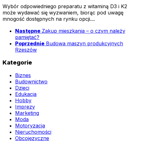
Wybór odpowiedniego preparatu z witaminą D3 i K2
może wydawać się wyzwaniem, biorąc pod uwagę
mnogość dostępnych na rynku opcji....
Następne
Zakup mieszkania – o czym należy
pamiętać?
Poprzednie
Budowa maszyn produkcyjnych
Rzeszów
Kategorie
Biznes
Budownictwo
Dzieci
Edukacja
Hobby
Imprezy
Marketing
Moda
Motoryzacja
Nieruchomości
Obcojęzyczne