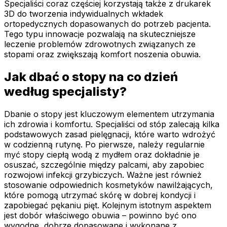
Specjaliści coraz częściej korzystają także z drukarek
3D do tworzenia indywidualnych wkładek
ortopedycznych dopasowanych do potrzeb pacjenta.
Tego typu innowacje pozwalają na skuteczniejsze
leczenie problemów zdrowotnych związanych ze
stopami oraz zwiększają komfort noszenia obuwia.
Jak dbać o stopy na co dzień
według specjalisty?
Dbanie o stopy jest kluczowym elementem utrzymania
ich zdrowia i komfortu. Specjaliści od stóp zalecają kilka
podstawowych zasad pielęgnacji, które warto wdrożyć
w codzienną rutynę. Po pierwsze, należy regularnie
myć stopy ciepłą wodą z mydłem oraz dokładnie je
osuszać, szczególnie między palcami, aby zapobiec
rozwojowi infekcji grzybiczych. Ważne jest również
stosowanie odpowiednich kosmetyków nawilżających,
które pomogą utrzymać skórę w dobrej kondycji i
zapobiegać pękaniu pięt. Kolejnym istotnym aspektem
jest dobór właściwego obuwia – powinno być ono
wygodne, dobrze dopasowane i wykonane z