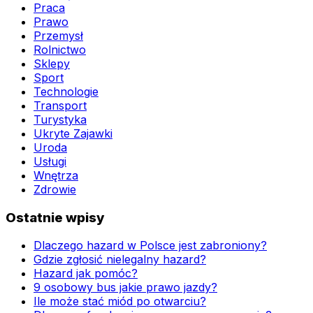
Praca
Prawo
Przemysł
Rolnictwo
Sklepy
Sport
Technologie
Transport
Turystyka
Ukryte Zajawki
Uroda
Usługi
Wnętrza
Zdrowie
Ostatnie wpisy
Dlaczego hazard w Polsce jest zabroniony?
Gdzie zgłosić nielegalny hazard?
Hazard jak pomóc?
9 osobowy bus jakie prawo jazdy?
Ile może stać miód po otwarciu?