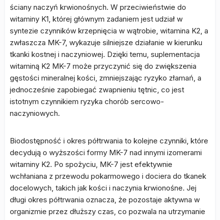
ściany naczyń krwionośnych. W przeciwieństwie do
witaminy K1, której głównym zadaniem jest udział w
syntezie czynników krzepnięcia w wątrobie, witamina K2, a
zwłaszcza MK-7, wykazuje silniejsze działanie w kierunku
tkanki kostnej i naczyniowej. Dzięki temu, suplementacja
witaminą K2 MK-7 może przyczynić się do zwiększenia
gęstości mineralnej kości, zmniejszając ryzyko złamań, a
jednocześnie zapobiegać zwapnieniu tętnic, co jest
istotnym czynnikiem ryzyka chorób sercowo-
naczyniowych.
Biodostępność i okres półtrwania to kolejne czynniki, które
decydują o wyższości formy MK-7 nad innymi izomerami
witaminy K2. Po spożyciu, MK-7 jest efektywnie
wchłaniana z przewodu pokarmowego i dociera do tkanek
docelowych, takich jak kości i naczynia krwionośne. Jej
długi okres półtrwania oznacza, że pozostaje aktywna w
organizmie przez dłuższy czas, co pozwala na utrzymanie