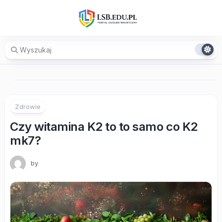
Skip
to
content
Zdrowie
Czy witamina K2 to to samo co K2
mk7?
by