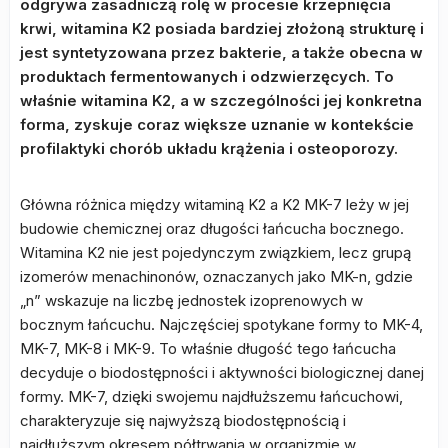
odgrywa zasadniczą rolę w procesie krzepnięcia
krwi, witamina K2 posiada bardziej złożoną strukturę i
jest syntetyzowana przez bakterie, a także obecna w
produktach fermentowanych i odzwierzęcych. To
właśnie witamina K2, a w szczególności jej konkretna
forma, zyskuje coraz większe uznanie w kontekście
profilaktyki chorób układu krążenia i osteoporozy.
Główna różnica między witaminą K2 a K2 MK-7 leży w jej
budowie chemicznej oraz długości łańcucha bocznego.
Witamina K2 nie jest pojedynczym związkiem, lecz grupą
izomerów menachinonów, oznaczanych jako MK-n, gdzie
„n” wskazuje na liczbę jednostek izoprenowych w
bocznym łańcuchu. Najczęściej spotykane formy to MK-4,
MK-7, MK-8 i MK-9. To właśnie długość tego łańcucha
decyduje o biodostępności i aktywności biologicznej danej
formy. MK-7, dzięki swojemu najdłuższemu łańcuchowi,
charakteryzuje się najwyższą biodostępnością i
najdłuższym okresem półtrwania w organizmie w