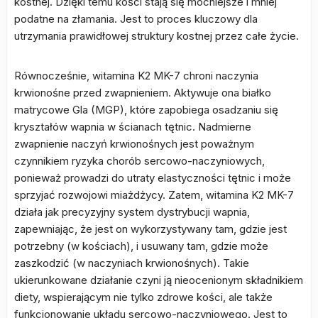
kostnej. Dzięki temu kości stają się mocniejsze i mniej
podatne na złamania. Jest to proces kluczowy dla
utrzymania prawidłowej struktury kostnej przez całe życie.
Równocześnie, witamina K2 MK-7 chroni naczynia
krwionośne przed zwapnieniem. Aktywuje ona białko
matrycowe Gla (MGP), które zapobiega osadzaniu się
kryształów wapnia w ścianach tętnic. Nadmierne
zwapnienie naczyń krwionośnych jest poważnym
czynnikiem ryzyka chorób sercowo-naczyniowych,
ponieważ prowadzi do utraty elastyczności tętnic i może
sprzyjać rozwojowi miażdżycy. Zatem, witamina K2 MK-7
działa jak precyzyjny system dystrybucji wapnia,
zapewniając, że jest on wykorzystywany tam, gdzie jest
potrzebny (w kościach), i usuwany tam, gdzie może
zaszkodzić (w naczyniach krwionośnych). Takie
ukierunkowane działanie czyni ją nieocenionym składnikiem
diety, wspierającym nie tylko zdrowe kości, ale także
funkcjonowanie układu sercowo-naczyniowego. Jest to