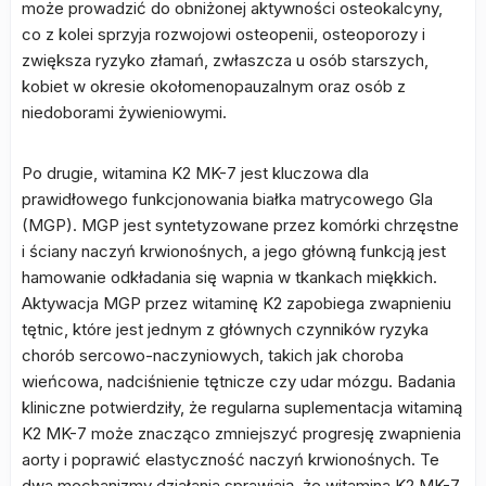
może prowadzić do obniżonej aktywności osteokalcyny,
co z kolei sprzyja rozwojowi osteopenii, osteoporozy i
zwiększa ryzyko złamań, zwłaszcza u osób starszych,
kobiet w okresie okołomenopauzalnym oraz osób z
niedoborami żywieniowymi.
Po drugie, witamina K2 MK-7 jest kluczowa dla
prawidłowego funkcjonowania białka matrycowego Gla
(MGP). MGP jest syntetyzowane przez komórki chrzęstne
i ściany naczyń krwionośnych, a jego główną funkcją jest
hamowanie odkładania się wapnia w tkankach miękkich.
Aktywacja MGP przez witaminę K2 zapobiega zwapnieniu
tętnic, które jest jednym z głównych czynników ryzyka
chorób sercowo-naczyniowych, takich jak choroba
wieńcowa, nadciśnienie tętnicze czy udar mózgu. Badania
kliniczne potwierdziły, że regularna suplementacja witaminą
K2 MK-7 może znacząco zmniejszyć progresję zwapnienia
aorty i poprawić elastyczność naczyń krwionośnych. Te
dwa mechanizmy działania sprawiają, że witamina K2 MK-7