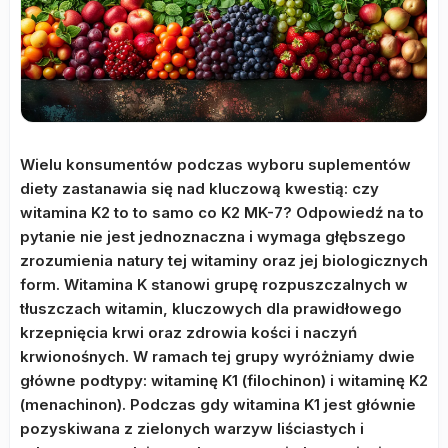
Wielu konsumentów podczas wyboru suplementów
diety zastanawia się nad kluczową kwestią: czy
witamina K2 to to samo co K2 MK-7? Odpowiedź na to
pytanie nie jest jednoznaczna i wymaga głębszego
zrozumienia natury tej witaminy oraz jej biologicznych
form. Witamina K stanowi grupę rozpuszczalnych w
tłuszczach witamin, kluczowych dla prawidłowego
krzepnięcia krwi oraz zdrowia kości i naczyń
krwionośnych. W ramach tej grupy wyróżniamy dwie
główne podtypy: witaminę K1 (filochinon) i witaminę K2
(menachinon). Podczas gdy witamina K1 jest głównie
pozyskiwana z zielonych warzyw liściastych i