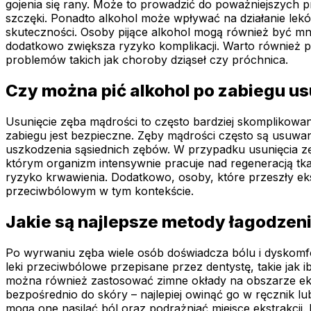
gojenia się rany. Może to prowadzić do poważniejszych 
szczęki. Ponadto alkohol może wpływać na działanie lekó
skuteczności. Osoby pijące alkohol mogą również być mnie
dodatkowo zwiększa ryzyko komplikacji. Warto również p
problemów takich jak choroby dziąseł czy próchnica.
Czy można pić alkohol po zabiegu u
Usunięcie zęba mądrości to często bardziej skomplikowan
zabiegu jest bezpieczne. Zęby mądrości często są usuwan
uszkodzenia sąsiednich zębów. W przypadku usunięcia zęb
którym organizm intensywnie pracuje nad regeneracją tk
ryzyko krwawienia. Dodatkowo, osoby, które przeszły eks
przeciwbólowym w tym kontekście.
Jakie są najlepsze metody łagodzen
Po wyrwaniu zęba wiele osób doświadcza bólu i dyskomf
leki przeciwbólowe przepisane przez dentystę, takie jak i
można również zastosować zimne okłady na obszarze ekstr
bezpośrednio do skóry – najlepiej owinąć go w ręcznik l
mogą one nasilać ból oraz podrażniać miejsce ekstrakcji.