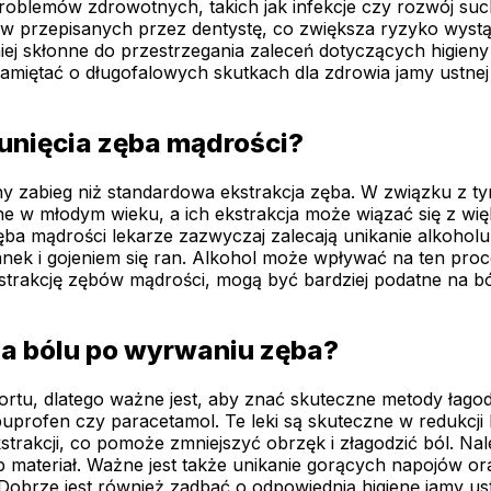
problemów zdrowotnych, takich jak infekcje czy rozwój su
w przepisanych przez dentystę, co zwiększa ryzyko wystąp
j skłonne do przestrzegania zaleceń dotyczących higieny j
amiętać o długofalowych skutkach dla zdrowia jamy ustne
sunięcia zęba mądrości?
y zabieg niż standardowa ekstrakcja zęba. W związku z tym
e w młodym wieku, a ich ekstrakcja może wiązać się z więk
a mądrości lekarze zazwyczaj zalecają unikanie alkoholu 
anek i gojeniem się ran. Alkohol może wpływać na ten pro
trakcję zębów mądrości, mogą być bardziej podatne na ból
ia bólu po wyrwaniu zęba?
ortu, dlatego ważne jest, aby znać skuteczne metody łag
buprofen czy paracetamol. Te leki są skuteczne w redukcji 
akcji, co pomoże zmniejszyć obrzęk i złagodzić ból. Nale
ub materiał. Ważne jest także unikanie gorących napojów o
 Dobrze jest również zadbać o odpowiednią higienę jamy ust