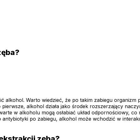
zęba?
ić alkohol. Warto wiedzieć, że po takim zabiegu organizm
Po pierwsze, alkohol działa jako środek rozszerzający na
awarte w alkoholu mogą osłabiać układ odpornościowy, co n
ub antybiotyki po zabiegu, alkohol może wchodzić w intera
ekstrakcji zęba?