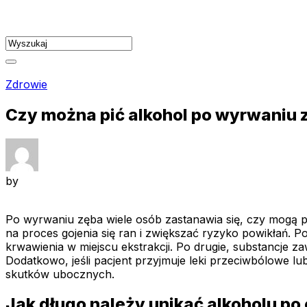
Skip
to
content
Zdrowie
Czy można pić alkohol po wyrwaniu 
by
Po wyrwaniu zęba wiele osób zastanawia się, czy mogą p
na proces gojenia się ran i zwiększać ryzyko powikłań. 
krwawienia w miejscu ekstrakcji. Po drugie, substancje z
Dodatkowo, jeśli pacjent przyjmuje leki przeciwbólowe l
skutków ubocznych.
Jak długo należy unikać alkoholu po 