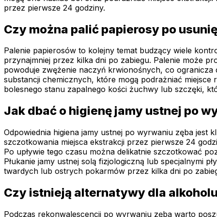
przez pierwsze 24 godziny.
Czy można palić papierosy po usuni
Palenie papierosów to kolejny temat budzący wiele kont
przynajmniej przez kilka dni po zabiegu. Palenie może p
powoduje zwężenie naczyń krwionośnych, co ogranicza do
substancji chemicznych, które mogą podrażniać miejsce 
bolesnego stanu zapalnego kości żuchwy lub szczęki, któr
Jak dbać o higienę jamy ustnej po w
Odpowiednia higiena jamy ustnej po wyrwaniu zęba jest kl
szczotkowania miejsca ekstrakcji przez pierwsze 24 godzi
Po upływie tego czasu można delikatnie szczotkować pozos
Płukanie jamy ustnej solą fizjologiczną lub specjalnymi 
twardych lub ostrych pokarmów przez kilka dni po zabieg
Czy istnieją alternatywy dla alkoho
Podczas rekonwalescencji po wyrwaniu zęba warto poszu