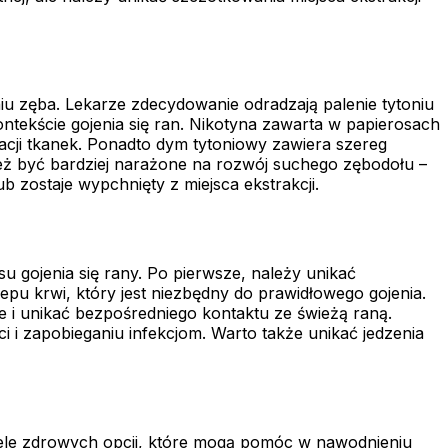
iu zęba. Lekarze zdecydowanie odradzają palenie tytoniu
tekście gojenia się ran. Nikotyna zawarta w papierosach
acji tkanek. Ponadto dym tytoniowy zawiera szereg
ież być bardziej narażone na rozwój suchego zębodołu –
 zostaje wypchnięty z miejsca ekstrakcji.
u gojenia się rany. Po pierwsze, należy unikać
epu krwi, który jest niezbędny do prawidłowego gojenia.
e i unikać bezpośredniego kontaktu ze świeżą raną.
 i zapobieganiu infekcjom. Warto także unikać jedzenia
iele zdrowych opcji, które mogą pomóc w nawodnieniu