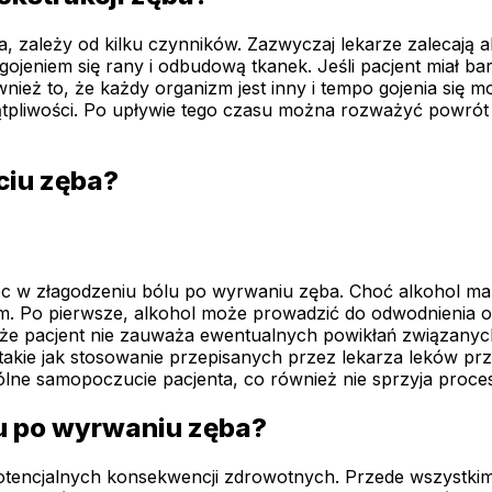
a, zależy od kilku czynników. Zazwyczaj lekarze zalecają 
ojeniem się rany i odbudową tkanek. Jeśli pacjent miał bar
ież to, że każdy organizm jest inny i tempo gojenia się mo
ątpliwości. Po upływie tego czasu można rozważyć powrót 
ciu zęba?
c w złagodzeniu bólu po wyrwaniu zęba. Choć alkohol ma d
m. Po pierwsze, alkohol może prowadzić do odwodnienia o
e pacjent nie zauważa ewentualnych powikłań związanych z
, takie jak stosowanie przepisanych przez lekarza leków 
ólne samopoczucie pacjenta, co również nie sprzyja proce
lu po wyrwaniu zęba?
potencjalnych konsekwencji zdrowotnych. Przede wszystki