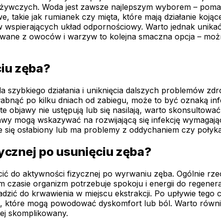
dżywczych. Woda jest zawsze najlepszym wyborem – poma
we, takie jak rumianek czy mięta, które mają działanie ko
łów wspierających układ odpornościowy. Warto jednak uni
wane z owoców i warzyw to kolejna smaczna opcja – można 
ciu zęba?
la szybkiego działania i uniknięcia dalszych problemów z
iast słabnąć po kilku dniach od zabiegu, może to być oznak
i te objawy nie ustępują lub się nasilają, warto skonsultow
jawy mogą wskazywać na rozwijającą się infekcję wymagając
e się osłabiony lub ma problemy z oddychaniem czy połyka
ycznej po usunięciu zęba?
ić do aktywności fizycznej po wyrwaniu zęba. Ogólnie rzec
 czasie organizm potrzebuje spokoju i energii do regenerac
adzić do krwawienia w miejscu ekstrakcji. Po upływie teg
łań, które mogą powodować dyskomfort lub ból. Warto równ
iej skomplikowany.