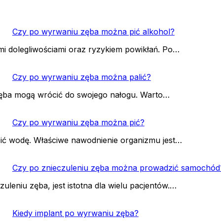
Czy po wyrwaniu zęba można pić alkohol?
mi dolegliwościami oraz ryzykiem powikłań. Po…
Czy po wyrwaniu zęba można palić?
 zęba mogą wrócić do swojego nałogu. Warto…
Czy po wyrwaniu zęba można pić?
pić wodę. Właściwe nawodnienie organizmu jest…
Czy po znieczuleniu zęba można prowadzić samochód
eniu zęba, jest istotna dla wielu pacjentów.…
Kiedy implant po wyrwaniu zęba?