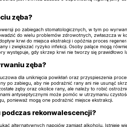
ęciu zęba?
rowersji po zabiegach stomatologicznych, w tym po wyrwan
rowadzić do wielu problemów zdrowotnych, zwłaszcza w kon
pływ krwi do miejsca ekstrakcji i opóźnia proces regener
rany i zwiększać ryzyko infekcji. Osoby palące mogą równ
y występuje, gdy skrzep krwi nie tworzy się prawidłowo lub
yrwaniu zęba?
uczowa dla uniknięcia powikłań oraz przyspieszenia proces
ny po zabiegu, aby nie podrażnić rany ani nie usunąć skrz
tałe zęby oraz okolice rany, ale należy to robić ostrożni
płynami antyseptycznymi może pomóc w utrzymaniu czystości
u, ponieważ mogą one podrażnić miejsce ekstrakcji.
lu podczas rekonwalescencji?
kać alternatywnych napojów zamiast alkoholu. Istnieje w