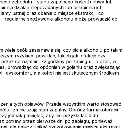
chego zębodołu – stanu zapalnego kości żuchwy lub
ienia działań niepożądanych lub osłabienia ich
amy ustnej oraz dbania o miejsce ekstrakcji, co
j – regularne spożywanie alkoholu może prowadzić do
 wiele osób zastanawia się, czy picie alkoholu po takim
szym ryzykiem powikłań, takich jak infekcje czy
przez co najmniej 72 godziny po zabiegu. To czas, w
ces, prowadząc do opóźnień w gojeniu oraz zwiększając
 i dyskomfort, a alkohol nie jest skutecznym środkiem
odzenia tych objawów. Przede wszystkim warto stosować
bólu i zmniejszają stan zapalny. Oprócz farmakoterapii
ży jednak pamiętać, aby nie przykładać lodu
raz potraw przez pierwsze dni po zabiegu, ponieważ
nej, ale należy unikać szczotkowania miejsca ekstrakcji