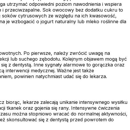
ga utrzymać odpowiedni poziom nawodnienia i wspiera
jące i przeciwzapalne. Sok owocowy bez dodatku cukru to
kać soków cytrusowych ze względu na ich kwasowość,
je wzbogacić o jogurt naturalny lub mleko roślinne dla
drowotnych. Po pierwsze, należy zwrócić uwagę na
ą infekcji lub suchego zębodołu. Kolejnym objawem mogą być
ać się z dentystą. Inne sygnały alarmowe to gorączka oraz
ą interwencji medycznej. Ważne jest także
niem, powinien natychmiast udać się do lekarza.
z biorąc, lekarze zalecają unikanie intensywnego wysiłku
ji tkanek oraz gojenia się rany. Intensywne ćwiczenia
o czasu można stopniowo wracać do normalnej aktywności,
ież skonsultować się z dentystą przed powrotem do