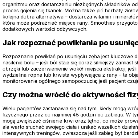
organizmu oraz dostarczeniu niezbędnych składników o
proces gojenia się tkanek. Można także pić herbaty zioło
kolejna dobra alternatywa – dostarcza witamin i minera
która może podrażniać miejsce rany. Smoothies przygoto
dodatkowych wartości odżywczych.
Jak rozpoznać powikłania po usunię
Rozpoznanie powikłań po usunięciu zęba jest kluczowe d
nasilenie bólu – jeśli ból staje się coraz silniejszy zam
obrzęki lub zaczerwienienie wokół miejsca ekstrakcji; jeśl
wydzielina ropna lub krwista wypływająca z rany – te ob
monitorowanie ogólnego samopoczucia; jeśli pacjent czuj
Czy można wrócić do aktywności fiz
Wielu pacjentów zastanawia się nad tym, kiedy mogą wróc
fizycznego przez co najmniej 48 godzin po zabiegu. W tym
mogą zwiększać ciśnienie krwi oraz tętno, co może prow
ale warto słuchać swojego ciała i unikać wszelkich dzia
intensywnych treningów, zwłaszcza jeśli zabieg był bardz