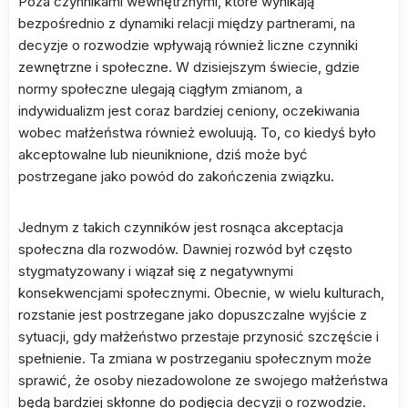
Poza czynnikami wewnętrznymi, które wynikają
bezpośrednio z dynamiki relacji między partnerami, na
decyzje o rozwodzie wpływają również liczne czynniki
zewnętrzne i społeczne. W dzisiejszym świecie, gdzie
normy społeczne ulegają ciągłym zmianom, a
indywidualizm jest coraz bardziej ceniony, oczekiwania
wobec małżeństwa również ewoluują. To, co kiedyś było
akceptowalne lub nieuniknione, dziś może być
postrzegane jako powód do zakończenia związku.
Jednym z takich czynników jest rosnąca akceptacja
społeczna dla rozwodów. Dawniej rozwód był często
stygmatyzowany i wiązał się z negatywnymi
konsekwencjami społecznymi. Obecnie, w wielu kulturach,
rozstanie jest postrzegane jako dopuszczalne wyjście z
sytuacji, gdy małżeństwo przestaje przynosić szczęście i
spełnienie. Ta zmiana w postrzeganiu społecznym może
sprawić, że osoby niezadowolone ze swojego małżeństwa
będą bardziej skłonne do podjęcia decyzji o rozwodzie.