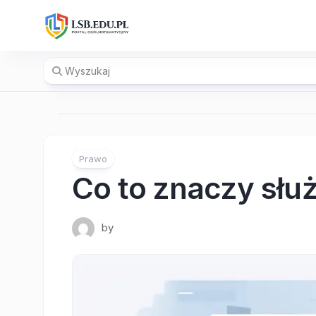
Skip
to
content
Prawo
Co to znaczy słu
by