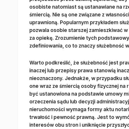
osobiste natomiast są ustanawiane na rze
śmiercią. Nie są one związane z własnośc
uprawnioną. Popularnym przykładem służ
pozwala osobie starszej zamieszkiwać w
za opiekę. Zrozumienie tych podstawowy
zdefiniowania, co to znaczy służebność w
Warto podkreślić, że służebność jest p
inaczej lub przepisy prawa stanowią ina
nieoznaczony. Jednakże, w przypadku sł
one wraz ze śmiercią osoby fizycznej na
być ustanowiona na podstawie umowy mię
orzeczenia sądu lub decyzji administrac
nieruchomości wymaga formy aktu notari
trwałość i pewność prawną. Jest to wymó
interesów obu stron i uniknięcie przyszł