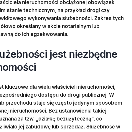
aściciela nieruchomości obciążonej obowiązek
 stanie technicznym, na przykład drogi czy
prawidłowego wykonywania służebności. Zakres tych
ółowo określany w akcie notarialnym lub
rawną do ich egzekwowania.
łużebności jest niezbędne
chomości
t kluczowe dla wielu właścicieli nieruchomości,
 bezpośredniego dostępu do drogi publicznej. W
lub przechodu staje się często jedynym sposobem
snej nieruchomości. Bez ustanowienia takiej
znana za tzw. „działkę bezużyteczną”, co
żliwiało jej zabudowę lub sprzedaż. Służebność w