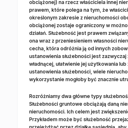
obciążonej) na rzecz właściciela innej n
prawem, które polega na tym, że właścic
określonym zakresie z nieruchomości obc
obciążonej zostaje ograniczony w możno
działań. Służebność jest prawem związan
ona wraz z przeniesieniem własności nier
cecha, która odróżnia ją od innych zob
ustanowienia służebności jest zazwycza
władnącej, ułatwienie jej użytkowania lu
ustanowienia służebności, wiele nieruch
wykorzystanie mogłoby być znacznie utr
Rozróżniamy dwa główne typy służebności
Służebności gruntowe obciążają daną nie
nieruchomości. Ich celem jest zwiększen
Przykładem może być służebność przejazdu
przejeżdżać przez działkę sąsiednią, aby