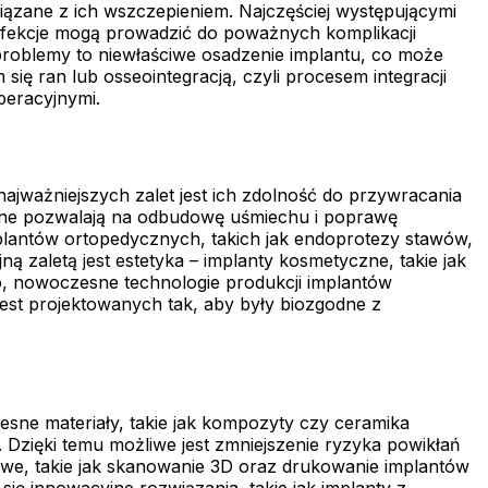
iązane z ich wszczepieniem. Najczęściej występującymi
 Infekcje mogą prowadzić do poważnych komplikacji
problemy to niewłaściwe osadzenie implantu, co może
ię ran lub osseointegracją, czyli procesem integracji
peracyjnymi.
najważniejszych zalet jest ich zdolność do przywracania
czne pozwalają na odbudowę uśmiechu i poprawę
plantów ortopedycznych, takich jak endoprotezy stawów,
 zaletą jest estetyka – implanty kosmetyczne, takie jak
o, nowoczesne technologie produkcji implantów
jest projektowanych tak, aby były biozgodne z
esne materiały, takie jak kompozyty czy ceramika
Dzięki temu możliwe jest zmniejszenie ryzyka powikłań
rowe, takie jak skanowanie 3D oraz drukowanie implantów
ię innowacyjne rozwiązania, takie jak implanty z