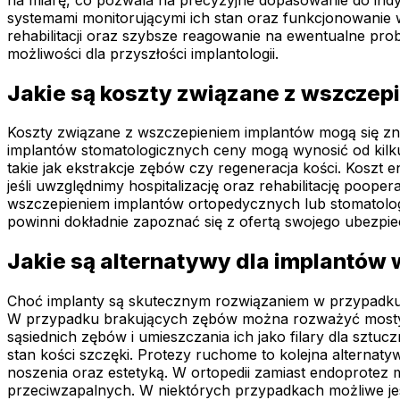
systemami monitorującymi ich stan oraz funkcjonowanie
rehabilitacji oraz szybsze reagowanie na ewentualne pr
możliwości dla przyszłości implantologii.
Jakie są koszty związane z wszczep
Koszty związane z wszczepieniem implantów mogą się znac
implantów stomatologicznych ceny mogą wynosić od kilk
takie jak ekstrakcje zębów czy regeneracja kości. Koszt
jeśli uwzględnimy hospitalizację oraz rehabilitację po
wszczepieniem implantów ortopedycznych lub stomatologi
powinni dokładnie zapoznać się z ofertą swojego ubezpie
Jakie są alternatywy dla implantów 
Choć implanty są skutecznym rozwiązaniem w przypadku b
W przypadku brakujących zębów można rozważyć mosty pr
sąsiednich zębów i umieszczania ich jako filary dla sztu
stan kości szczęki. Protezy ruchome to kolejna alterna
noszenia oraz estetyką. W ortopedii zamiast endoprotez
przeciwzapalnych. W niektórych przypadkach możliwe jes