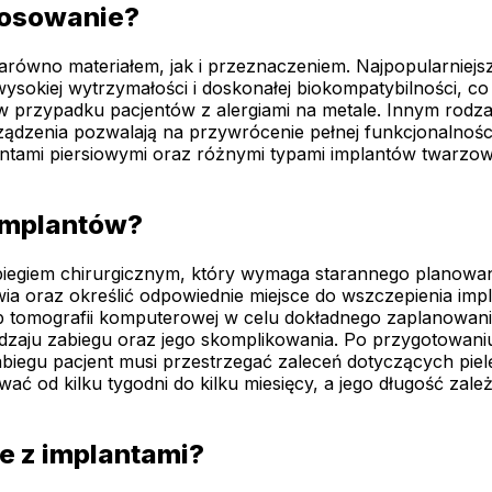
stosowanie?
arówno materiałem, jak i przeznaczeniem. Najpopularniejs
wysokiej wytrzymałości i doskonałej biokompatybilności, c
 w przypadku pacjentów z alergiami na metale. Innym rodz
ądzenia pozwalają na przywrócenie pełnej funkcjonalnoś
plantami piersiowymi oraz różnymi typami implantów twarzo
 implantów?
iegiem chirurgicznym, który wymaga starannego planowan
wia oraz określić odpowiednie miejsce do wszczepienia im
 tomografii komputerowej w celu dokładnego zaplanowania
dzaju zabiegu oraz jego skomplikowania. Po przygotowaniu
abiegu pacjent musi przestrzegać zaleceń dotyczących piel
ać od kilku tygodni do kilku miesięcy, a jego długość zal
e z implantami?