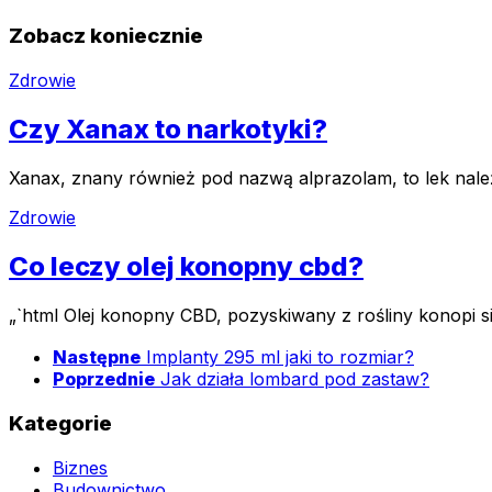
Zobacz koniecznie
Zdrowie
Czy Xanax to narkotyki?
Xanax, znany również pod nazwą alprazolam, to lek nale
Zdrowie
Co leczy olej konopny cbd?
„`html Olej konopny CBD, pozyskiwany z rośliny konopi s
Następne
Implanty 295 ml jaki to rozmiar?
Poprzednie
Jak działa lombard pod zastaw?
Kategorie
Biznes
Budownictwo