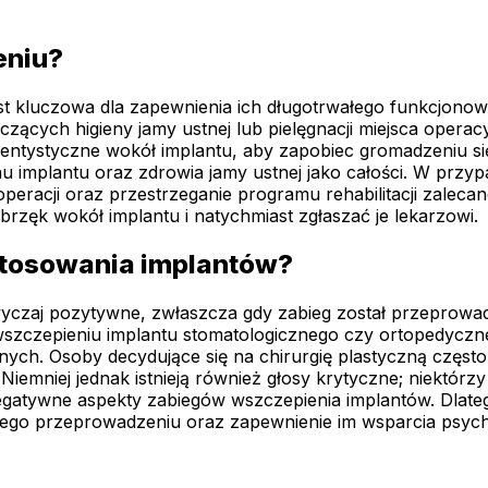
eniu?
st kluczowa dla zapewnienia ich długotrwałego funkcjonowa
tyczących higieny jamy ustnej lub pielęgnacji miejsca ope
ntystyczne wokół implantu, aby zapobiec gromadzeniu się p
u implantu oraz zdrowia jamy ustnej jako całości. W przy
eracji oraz przestrzeganie programu rehabilitacji zalecan
brzęk wokół implantu i natychmiast zgłaszać je lekarzowi.
 stosowania implantów?
yczaj pozytywne, zwłaszcza gdy zabieg został przeprowadz
wszczepieniu implantu stomatologicznego czy ortopedyczn
nych. Osoby decydujące się na chirurgię plastyczną częst
mniej jednak istnieją również głosy krytyczne; niektórzy
egatywne aspekty zabiegów wszczepienia implantów. Dlate
jego przeprowadzeniu oraz zapewnienie im wsparcia psychol