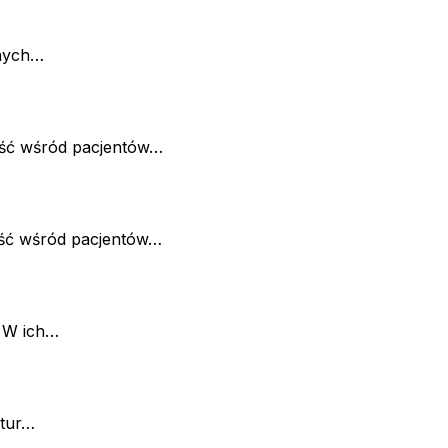
onych…
ność wśród pacjentów…
ość wśród pacjentów…
. W ich…
ktur…