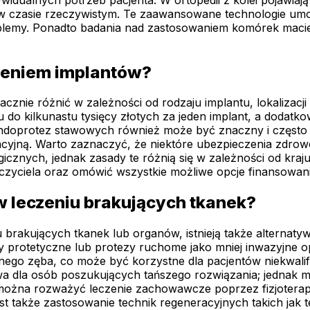
 w czasie rzeczywistym. Te zaawansowane technologie umo
oblemy. Ponadto badania nad zastosowaniem komórek macie
ieniem implantów?
znie różnić w zależności od rodzaju implantu, lokalizacj
u do kilkunastu tysięcy złotych za jeden implant, a dod
 endoprotez stawowych również może być znaczny i często p
operacyjną. Warto zaznaczyć, że niektóre ubezpieczenia z
cznych, jednak zasady te różnią się w zależności od kraj
czyciela oraz omówić wszystkie możliwe opcje finansowani
w leczeniu brakujących tkanek?
rakujących tkanek lub organów, istnieją także alternatyw
otetyczne lub protezy ruchome jako mniej inwazyjne opc
cznego zęba, co może być korzystne dla pacjentów niekwali
tywa dla osób poszukujących tańszego rozwiązania; jednak
 można rozważyć leczenie zachowawcze poprzez fizjoterap
t także zastosowanie technik regeneracyjnych takich jak