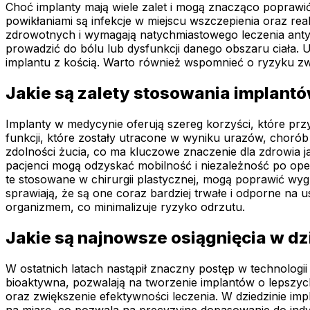
Choć implanty mają wiele zalet i mogą znacząco poprawić
powikłaniami są infekcje w miejscu wszczepienia oraz rea
zdrowotnych i wymagają natychmiastowego leczenia antyb
prowadzić do bólu lub dysfunkcji danego obszaru ciała. U
implantu z kością. Warto również wspomnieć o ryzyku z
Jakie są zalety stosowania implan
Implanty w medycynie oferują szereg korzyści, które przy
funkcji, które zostały utracone w wyniku urazów, chor
zdolności żucia, co ma kluczowe znaczenie dla zdrowia
pacjenci mogą odzyskać mobilność i niezależność po opera
te stosowane w chirurgii plastycznej, mogą poprawić wyg
sprawiają, że są one coraz bardziej trwałe i odporne na
organizmem, co minimalizuje ryzyko odrzutu.
Jakie są najnowsze osiągnięcia w d
W ostatnich latach nastąpił znaczny postęp w technologi
bioaktywna, pozwalają na tworzenie implantów o lepszyc
oraz zwiększenie efektywności leczenia. W dziedzinie imp
na miarę, co pozwala na precyzyjne dopasowanie do indywi