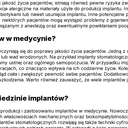
 jakość życia pacjentów, istnieją również pewne ryzyka zw
kcje alergiczne na materiały użyte do produkcji implantu.
iotykami lub nawet usunięcia implantu. Inne potencjalne 
 niektórych pacjentów mogą wystąpić problemy z gojeniem s
wiązanym z anestezją oraz ewentualnymi powikłaniami poo
tów w medycynie?
czyniają się do poprawy jakości życia pacjentów. Jedną z 
ób lub wad wrodzonych. Na przykład implanty stomatologi
 jamy ustnej oraz ogólnego samopoczucia. W przypadku im
cjach, co znacząco wpływa na ich codzienne życie. Kolejną
ląd ciała i zwiększyć pewność siebie pacjentów. Dodatkow
 uszkodzenia. Warto również zauważyć, że wiele implantów 
ziedzinie implantów?
i produkcji i zastosowaniu implantów w medycynie. Nowocz
h właściwościach mechanicznych oraz biokompatybilności. 
lantów stomatologicznych rozwijają się także techniki cyf
dualnych potrzeb pacjenta. W ortopedii z kolei pojawiają s