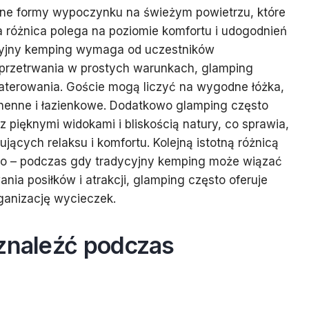
żne formy wypoczynku na świeżym powietrzu, które
a różnica polega na poziomie komfortu i udogodnień
ycyjny kemping wymaga od uczestników
 przetrwania w prostych warunkach, glamping
terowania. Goście mogą liczyć na wygodne łóżka,
henne i łazienkowe. Dodatkowo glamping często
 pięknymi widokami i bliskością natury, co sprawia,
ujących relaksu i komfortu. Kolejną istotną różnicą
ego – podczas gdy tradycyjny kemping może wiązać
nia posiłków i atrakcji, glamping często oferuje
rganizację wycieczek.
 znaleźć podczas