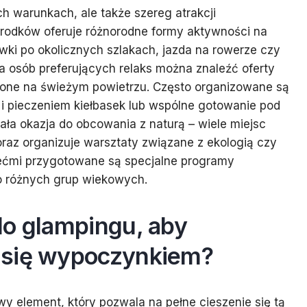
h warunkach, ale także szereg atrakcji
środków oferuje różnorodne formy aktywności na
wki po okolicznych szlakach, jazda na rowerze czy
la osób preferujących relaks można znaleźć oferty
zone na świeżym powietrzu. Często organizowane są
i pieczeniem kiełbasek lub wspólne gotowanie pod
ła okazja do obcowania z naturą – wiele miejsc
 oraz organizuje warsztaty związane z ekologią czy
iećmi przygotowane są specjalne programy
o różnych grup wiekowych.
do glampingu, aby
 się wypoczynkiem?
y element, który pozwala na pełne cieszenie się tą