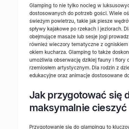
Glamping to nie tylko nocleg w luksusowyc
dostosowanych do potrzeb gości. Wiele o
świeżym powietrzu, takie jak piesze wędró
spływy kajakowe po rzekach i jeziorach. D
obejmujące masaże lub sesje jogi prowad
również wieczory tematyczne z ogniskiem 
okiem kucharza. Glamping to także doskona
umożliwia obserwację dzikiej fauny i flory
rzemiosłem artystycznym. Dla rodzin z dz
edukacyjne oraz animacje dostosowane d
Jak przygotować się 
maksymalnie cieszyć
Przygotowanie się do glampingu to kluczow