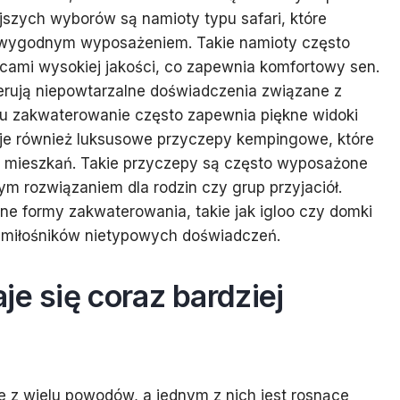
ejszych wyborów są namioty typu safari, które
az wygodnym wyposażeniem. Takie namioty często
acami wysokiej jakości, co zapewnia komfortowy sen.
ferują niepowtarzalne doświadczenia związane z
ju zakwaterowanie często zapewnia piękne widoki
ruje również luksusowe przyczepy kempingowe, które
 mieszkań. Takie przyczepy są często wyposażone
nym rozwiązaniem dla rodzin czy grup przyjaciół.
lne formy zakwaterowania, takie jak igloo czy domki
ą miłośników nietypowych doświadczeń.
je się coraz bardziej
e z wielu powodów, a jednym z nich jest rosnące