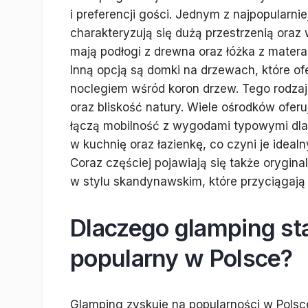
i preferencji gości. Jednym z najpopularni
charakteryzują się dużą przestrzenią or
mają podłogi z drewna oraz łóżka z mater
Inną opcją są domki na drzewach, które o
noclegiem wśród koron drzew. Tego rodza
oraz bliskość natury. Wiele ośrodków ofe
łączą mobilność z wygodami typowymi dla
w kuchnię oraz łazienkę, co czyni je ideal
Coraz częściej pojawiają się także orygina
w stylu skandynawskim, które przyciągaj
Dlaczego glamping sta
popularny w Polsce?
Glamping zyskuje na popularności w Polsc