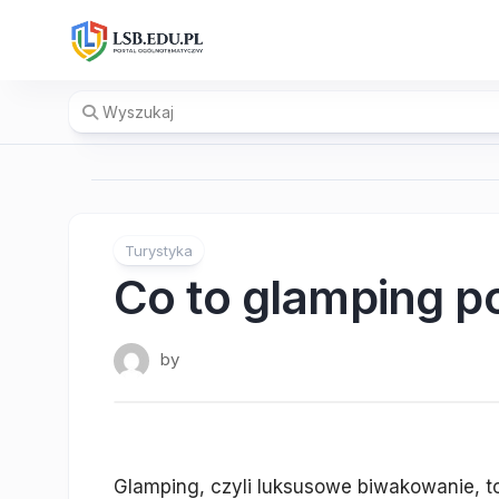
Skip
to
content
Turystyka
Co to glamping p
by
Glamping, czyli luksusowe biwakowanie, to