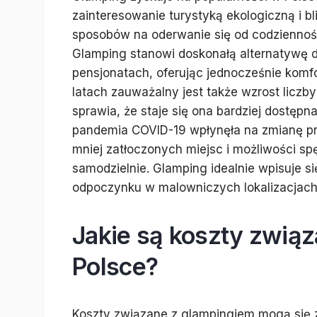
zainteresowanie turystyką ekologiczną i bl
sposobów na oderwanie się od codziennośc
Glamping stanowi doskonałą alternatywę d
pensjonatach, oferując jednocześnie komfo
latach zauważalny jest także wzrost licz
sprawia, że staje się ona bardziej dostęp
pandemia COVID-19 wpłynęła na zmianę pre
mniej zatłoczonych miejsc i możliwości s
samodzielnie. Glamping idealnie wpisuje s
odpoczynku w malowniczych lokalizacjach
Jakie są koszty zwią
Polsce?
Koszty związane z glampingiem mogą się zn