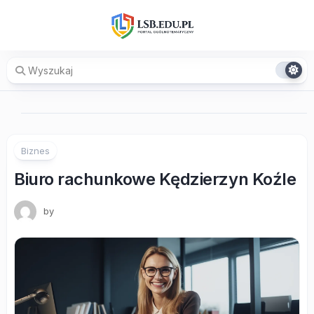
Skip
to
content
Biznes
Biuro rachunkowe Kędzierzyn Koźle
by