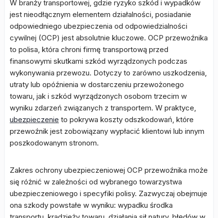
W branży transportowej, gdzie ryzyko szkód i wypadków
jest nieodłącznym elementem działalności, posiadanie
odpowiedniego ubezpieczenia od odpowiedzialności
cywilnej (OCP) jest absolutnie kluczowe. OCP przewoźnika
to polisa, która chroni firmę transportową przed
finansowymi skutkami szkód wyrządzonych podczas
wykonywania przewozu. Dotyczy to zarówno uszkodzenia,
utraty lub opóźnienia w dostarczeniu przewożonego
towaru, jak i szkód wyrządzonych osobom trzecim w
wyniku zdarzeń związanych z transportem. W praktyce,
ubezpieczenie
to pokrywa koszty odszkodowań, które
przewoźnik jest zobowiązany wypłacić klientowi lub innym
poszkodowanym stronom.
Zakres ochrony ubezpieczeniowej OCP przewoźnika może
się różnić w zależności od wybranego towarzystwa
ubezpieczeniowego i specyfiki polisy. Zazwyczaj obejmuje
ona szkody powstałe w wyniku: wypadku środka
transportu, kradzieży towaru, działania sił natury, błędów w