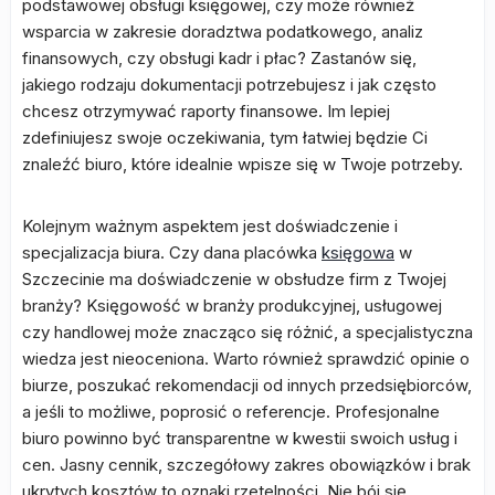
podstawowej obsługi księgowej, czy może również
wsparcia w zakresie doradztwa podatkowego, analiz
finansowych, czy obsługi kadr i płac? Zastanów się,
jakiego rodzaju dokumentacji potrzebujesz i jak często
chcesz otrzymywać raporty finansowe. Im lepiej
zdefiniujesz swoje oczekiwania, tym łatwiej będzie Ci
znaleźć biuro, które idealnie wpisze się w Twoje potrzeby.
Kolejnym ważnym aspektem jest doświadczenie i
specjalizacja biura. Czy dana placówka
księgowa
w
Szczecinie ma doświadczenie w obsłudze firm z Twojej
branży? Księgowość w branży produkcyjnej, usługowej
czy handlowej może znacząco się różnić, a specjalistyczna
wiedza jest nieoceniona. Warto również sprawdzić opinie o
biurze, poszukać rekomendacji od innych przedsiębiorców,
a jeśli to możliwe, poprosić o referencje. Profesjonalne
biuro powinno być transparentne w kwestii swoich usług i
cen. Jasny cennik, szczegółowy zakres obowiązków i brak
ukrytych kosztów to oznaki rzetelności. Nie bój się