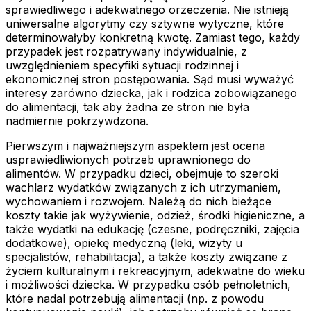
sprawiedliwego i adekwatnego orzeczenia. Nie istnieją
uniwersalne algorytmy czy sztywne wytyczne, które
determinowałyby konkretną kwotę. Zamiast tego, każdy
przypadek jest rozpatrywany indywidualnie, z
uwzględnieniem specyfiki sytuacji rodzinnej i
ekonomicznej stron postępowania. Sąd musi wyważyć
interesy zarówno dziecka, jak i rodzica zobowiązanego
do alimentacji, tak aby żadna ze stron nie była
nadmiernie pokrzywdzona.
Pierwszym i najważniejszym aspektem jest ocena
usprawiedliwionych potrzeb uprawnionego do
alimentów. W przypadku dzieci, obejmuje to szeroki
wachlarz wydatków związanych z ich utrzymaniem,
wychowaniem i rozwojem. Należą do nich bieżące
koszty takie jak wyżywienie, odzież, środki higieniczne, a
także wydatki na edukację (czesne, podręczniki, zajęcia
dodatkowe), opiekę medyczną (leki, wizyty u
specjalistów, rehabilitacja), a także koszty związane z
życiem kulturalnym i rekreacyjnym, adekwatne do wieku
i możliwości dziecka. W przypadku osób pełnoletnich,
które nadal potrzebują alimentacji (np. z powodu