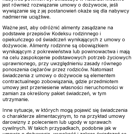
jest również rozwiązanie umowy o dożywocie, jeśli
wywiązanie się z jej postanowień okaże się dla nabywcy
nadmiernie uciążliwe.
Ważne jest, aby odróżnić alimenty zasądzane na
podstawie przepisów Kodeksu rodzinnego i
opiekuńczego od świadczeń wynikających z umowy o
dożywocie. Alimenty rodzinne są obowiązkiem
wynikającym z pokrewieństwa lub powinowactwa i mają
na celu zaspokojenie podstawowych potrzeb życiowych
uprawnionego, przy uwzględnieniu zasady równego
ponoszenia ciężarów przez rodziców. Natomiast
świadczenia z umowy o dożywocie są elementem
contractualnego zobowiązania, gdzie przedmiotem
umowy jest przeniesienie własności nieruchomości w
zamian za określony pakiet świadczeń, w tym
utrzymanie.
Inne sytuacje, w których mogą pojawić się świadczenia
o charakterze alimentacyjnym, to na przykład umowy
darowizny z poleceniem lub ugody w sprawach
cywilnych. W takich przypadkach, podobnie jak w
umowie o dożywocie, wysokość i zakres świadczeń są