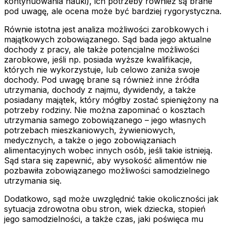
kontynuowania nauki), ich potrzeby również są brane
pod uwagę, ale ocena może być bardziej rygorystyczna.
Równie istotna jest analiza możliwości zarobkowych i
majątkowych zobowiązanego. Sąd bada jego aktualne
dochody z pracy, ale także potencjalne możliwości
zarobkowe, jeśli np. posiada wyższe kwalifikacje,
których nie wykorzystuje, lub celowo zaniża swoje
dochody. Pod uwagę brane są również inne źródła
utrzymania, dochody z najmu, dywidendy, a także
posiadany majątek, który mógłby zostać spieniężony na
potrzeby rodziny. Nie można zapominać o kosztach
utrzymania samego zobowiązanego – jego własnych
potrzebach mieszkaniowych, żywieniowych,
medycznych, a także o jego zobowiązaniach
alimentacyjnych wobec innych osób, jeśli takie istnieją.
Sąd stara się zapewnić, aby wysokość alimentów nie
pozbawiła zobowiązanego możliwości samodzielnego
utrzymania się.
Dodatkowo, sąd może uwzględnić takie okoliczności jak
sytuacja zdrowotna obu stron, wiek dziecka, stopień
jego samodzielności, a także czas, jaki poświęca mu