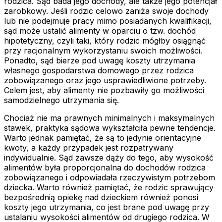
rodzica. Sąd bada jego dochody, ale także jego potencjał
zarobkowy. Jeśli rodzic celowo zaniża swoje dochody
lub nie podejmuje pracy mimo posiadanych kwalifikacji,
sąd może ustalić alimenty w oparciu o tzw. dochód
hipotetyczny, czyli taki, który rodzic mógłby osiągnąć
przy racjonalnym wykorzystaniu swoich możliwości.
Ponadto, sąd bierze pod uwagę koszty utrzymania
własnego gospodarstwa domowego przez rodzica
zobowiązanego oraz jego usprawiedliwione potrzeby.
Celem jest, aby alimenty nie pozbawiły go możliwości
samodzielnego utrzymania się.
Chociaż nie ma prawnych minimalnych i maksymalnych
stawek, praktyka sądowa wykształciła pewne tendencje.
Warto jednak pamiętać, że są to jedynie orientacyjne
kwoty, a każdy przypadek jest rozpatrywany
indywidualnie. Sąd zawsze dąży do tego, aby wysokość
alimentów była proporcjonalna do dochodów rodzica
zobowiązanego i odpowiadała rzeczywistym potrzebom
dziecka. Warto również pamiętać, że rodzic sprawujący
bezpośrednią opiekę nad dzieckiem również ponosi
koszty jego utrzymania, co jest brane pod uwagę przy
ustalaniu wysokości alimentów od drugiego rodzica. W