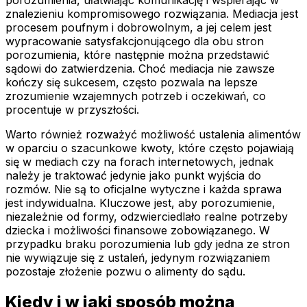
porozumienia, ułatwiając komunikację i wspierając w
znalezieniu kompromisowego rozwiązania. Mediacja jest
procesem poufnym i dobrowolnym, a jej celem jest
wypracowanie satysfakcjonującego dla obu stron
porozumienia, które następnie można przedstawić
sądowi do zatwierdzenia. Choć mediacja nie zawsze
kończy się sukcesem, często pozwala na lepsze
zrozumienie wzajemnych potrzeb i oczekiwań, co
procentuje w przyszłości.
Warto również rozważyć możliwość ustalenia alimentów
w oparciu o szacunkowe kwoty, które często pojawiają
się w mediach czy na forach internetowych, jednak
należy je traktować jedynie jako punkt wyjścia do
rozmów. Nie są to oficjalne wytyczne i każda sprawa
jest indywidualna. Kluczowe jest, aby porozumienie,
niezależnie od formy, odzwierciedlało realne potrzeby
dziecka i możliwości finansowe zobowiązanego. W
przypadku braku porozumienia lub gdy jedna ze stron
nie wywiązuje się z ustaleń, jedynym rozwiązaniem
pozostaje złożenie pozwu o alimenty do sądu.
Kiedy i w jaki sposób można