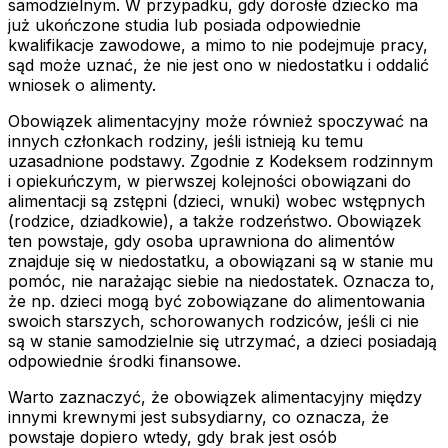
samodzielnym. W przypadku, gdy dorosłe dziecko ma
już ukończone studia lub posiada odpowiednie
kwalifikacje zawodowe, a mimo to nie podejmuje pracy,
sąd może uznać, że nie jest ono w niedostatku i oddalić
wniosek o alimenty.
Obowiązek alimentacyjny może również spoczywać na
innych członkach rodziny, jeśli istnieją ku temu
uzasadnione podstawy. Zgodnie z Kodeksem rodzinnym
i opiekuńczym, w pierwszej kolejności obowiązani do
alimentacji są zstępni (dzieci, wnuki) wobec wstępnych
(rodzice, dziadkowie), a także rodzeństwo. Obowiązek
ten powstaje, gdy osoba uprawniona do alimentów
znajduje się w niedostatku, a obowiązani są w stanie mu
pomóc, nie narażając siebie na niedostatek. Oznacza to,
że np. dzieci mogą być zobowiązane do alimentowania
swoich starszych, schorowanych rodziców, jeśli ci nie
są w stanie samodzielnie się utrzymać, a dzieci posiadają
odpowiednie środki finansowe.
Warto zaznaczyć, że obowiązek alimentacyjny między
innymi krewnymi jest subsydiarny, co oznacza, że
powstaje dopiero wtedy, gdy brak jest osób