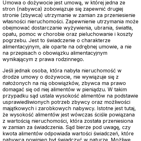
Umowa o dożywocie jest umową, w której jedna ze
stron (nabywca) zobowiązuje się zapewnić drugiej
stronie (zbywca) utrzymanie w zamian za przeniesienie
własności nieruchomości. Zapewnienie utrzymania może
obejmować dostarczanie wyżywienia, ubrania, światła,
opału, pomoc w chorobie oraz pieluchowanie i koszty
pogrzebu. Jest to świadczenie o charakterze
alimentacyjnym, ale oparte na odrębnej umowie, a nie
na przepisach o obowiązku alimentacyjnym
wynikającym z prawa rodzinnego.
Jeśli jednak osoba, która nabyła nieruchomość w
drodze umowy o dożywocie, nie wywiązuje się z
nałożonych na nią obowiązków, zbywca ma prawo
domagać się od niej alimentów w pieniądzu. W takim
przypadku sąd ustala wysokość alimentów na podstawie
usprawiedliwionych potrzeb zbywcy oraz możliwości
majątkowych i zarobkowych nabywcy. Istotne jest tutaj,
że wysokość alimentów jest wówczas ściśle powiązana
z wartością nieruchomości, która została przeniesiona
w zamian za świadczenia. Sąd bierze pod uwagę, czy
kwota alimentów odpowiada wartości świadczeń, które
nabywca powinien był świadczyć w naturze. Możliwe