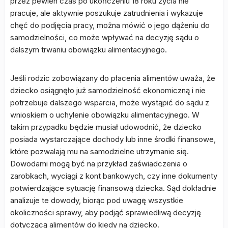
przez pewien czas po ukończeniu 18 roku życia nie
pracuje, ale aktywnie poszukuje zatrudnienia i wykazuje
chęć do podjęcia pracy, można mówić o jego dążeniu do
samodzielności, co może wpływać na decyzję sądu o
dalszym trwaniu obowiązku alimentacyjnego.
Jeśli rodzic zobowiązany do płacenia alimentów uważa, że
dziecko osiągnęło już samodzielność ekonomiczną i nie
potrzebuje dalszego wsparcia, może wystąpić do sądu z
wnioskiem o uchylenie obowiązku alimentacyjnego. W
takim przypadku będzie musiał udowodnić, że dziecko
posiada wystarczające dochody lub inne środki finansowe,
które pozwalają mu na samodzielne utrzymanie się.
Dowodami mogą być na przykład zaświadczenia o
zarobkach, wyciągi z kont bankowych, czy inne dokumenty
potwierdzające sytuację finansową dziecka. Sąd dokładnie
analizuje te dowody, biorąc pod uwagę wszystkie
okoliczności sprawy, aby podjąć sprawiedliwą decyzję
dotyczącą alimentów do kiedy na dziecko.