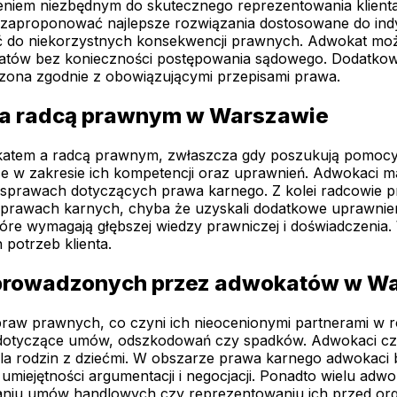
eniem niezbędnym do skutecznego reprezentowania klienta
 zaproponować najlepsze rozwiązania dostosowane do indyw
ić do niekorzystnych konsekwencji prawnych. Adwokat mo
ltatów bez konieczności postępowania sądowego. Dodatkow
dzona zgodnie z obowiązującymi przepisami prawa.
 a radcą prawnym w Warszawie
katem a radcą prawnym, zwłaszcza gdy poszukują pomocy 
nice w zakresie ich kompetencji oraz uprawnień. Adwokaci 
w sprawach dotyczących prawa karnego. Z kolei radcowie 
 sprawach karnych, chyba że uzyskali dodatkowe uprawnie
które wymagają głębszej wiedzy prawniczej i doświadczen
 potrzeb klienta.
w prowadzonych przez adwokatów w W
raw prawnych, co czyni ich nieocenionymi partnerami w r
wy dotyczące umów, odszkodowań czy spadków. Adwokaci c
e dla rodzin z dziećmi. W obszarze prawa karnego adwokac
umiejętności argumentacji i negocjacji. Ponadto wielu adw
aniu umów handlowych czy reprezentowaniu ich przed org