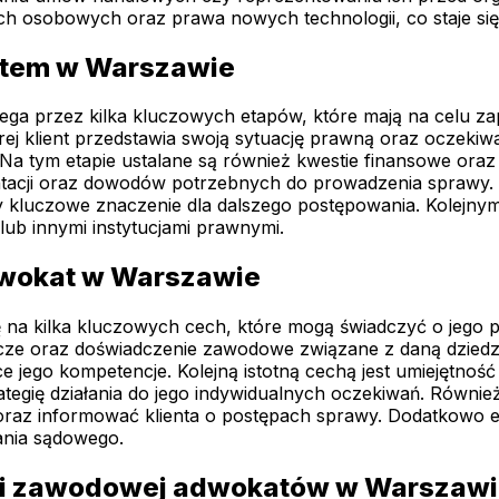
 osobowych oraz prawa nowych technologii, co staje się 
atem w Warszawie
a przez kilka kluczowych etapów, które mają na celu zap
órej klient przedstawia swoją sytuację prawną oraz oczek
a. Na tym etapie ustalane są również kwestie finansowe or
acji oraz dowodów potrzebnych do prowadzenia sprawy. 
y kluczowe znaczenie dla dalszego postępowania. Kolejny
ub innymi instytucjami prawnymi.
dwokat w Warszawie
a kilka kluczowych cech, które mogą świadczyć o jego pr
cze oraz doświadczenie zawodowe związane z daną dziedzi
e jego kompetencje. Kolejną istotną cechą jest umiejętność
tegię działania do jego indywidualnych oczekiwań. Równie
 oraz informować klienta o postępach sprawy. Dodatkowo e
ania sądowego.
yki zawodowej adwokatów w Warszaw