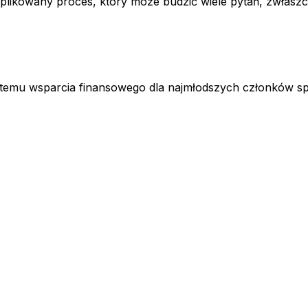
plikowany proces, który może budzić wiele pytań, zwłaszcz
stemu wsparcia finansowego dla najmłodszych członków sp