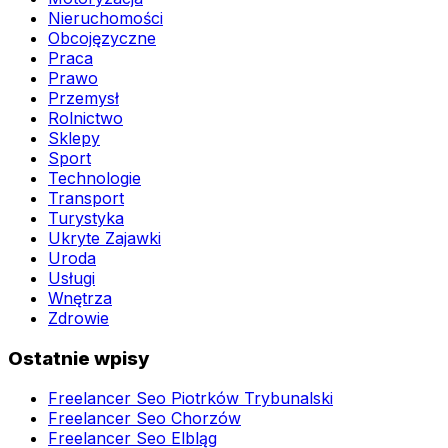
Nieruchomości
Obcojęzyczne
Praca
Prawo
Przemysł
Rolnictwo
Sklepy
Sport
Technologie
Transport
Turystyka
Ukryte Zajawki
Uroda
Usługi
Wnętrza
Zdrowie
Ostatnie wpisy
Freelancer Seo Piotrków Trybunalski
Freelancer Seo Chorzów
Freelancer Seo Elbląg