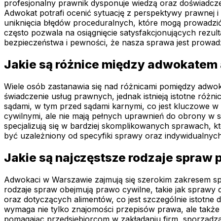
profesjonalny prawnik dysponuje wiedzą oraz doświadcz
Adwokat potrafi ocenić sytuację z perspektywy prawnej i
uniknięcia błędów proceduralnych, które mogą prowadz
często pozwala na osiągnięcie satysfakcjonujących rezu
bezpieczeństwa i pewności, że nasza sprawa jest prowa
Jakie są różnice między adwokatem
Wiele osób zastanawia się nad różnicami pomiędzy adwo
świadczenie usług prawnych, jednak istnieją istotne róż
sądami, w tym przed sądami karnymi, co jest kluczowe 
cywilnymi, ale nie mają pełnych uprawnień do obrony w
specjalizują się w bardziej skomplikowanych sprawach, 
być uzależniony od specyfiki sprawy oraz indywidualnych
Jakie są najczęstsze rodzaje spra
Adwokaci w Warszawie zajmują się szerokim zakresem sp
rodzaje spraw obejmują prawo cywilne, takie jak spra
oraz dotyczących alimentów, co jest szczególnie istotn
wymaga nie tylko znajomości przepisów prawa, ale także 
pomagając przedsiębiorcom w zakładaniu firm, sporządz