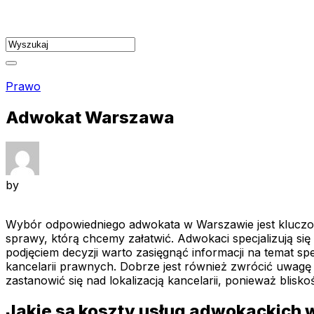
Skip
to
content
Prawo
Adwokat Warszawa
by
Wybór odpowiedniego adwokata w Warszawie jest kluczow
sprawy, którą chcemy załatwić. Adwokaci specjalizują si
podjęciem decyzji warto zasięgnąć informacji na temat s
kancelarii prawnych. Dobrze jest również zwrócić uwagę
zastanowić się nad lokalizacją kancelarii, ponieważ blisk
Jakie są koszty usług adwokackich