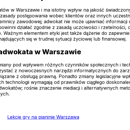
ów w Warszawie i ma istotny wpływ na jakość świadczon
la zasady postępowania wobec klientów oraz innych uczes
emnicy zawodowej; adwokat nie może ujawniać informacji d
winni działać zgodnie z zasadą uczciwości i rzetelności, 
e. Ważnym elementem etyki jest także dążenie do zapewni
dujących się w trudnej sytuacji życiowej lub finansowej.
 adwokata w Warszawie
any pod wpływem różnych czynników społecznych i techno
korzystać z nowoczesnych narzędzi informatycznych do zarz
związane z obsługą prawną. Ponadto zmiany legislacyjne w
echnologii wymagają od prawników ciągłego doskonalenia
dwokatów; rośnie znaczenie mediacji i alternatywnych me
nych.
Lekcje gry na pianinie Warszawa