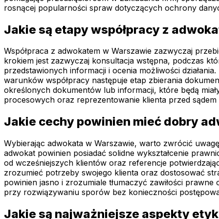
rosnącej popularności spraw dotyczących ochrony danych
Jakie są etapy współpracy z adwok
Współpraca z adwokatem w Warszawie zazwyczaj przebieg
krokiem jest zazwyczaj konsultacja wstępna, podczas kt
przedstawionych informacji i ocenia możliwości działani
warunków współpracy następuje etap zbierania dokument
określonych dokumentów lub informacji, które będą miał
procesowych oraz reprezentowanie klienta przed sądem l
Jakie cechy powinien mieć dobry a
Wybierając adwokata w Warszawie, warto zwrócić uwagę n
adwokat powinien posiadać solidne wykształcenie prawni
od wcześniejszych klientów oraz referencje potwierdzając
zrozumieć potrzeby swojego klienta oraz dostosować stra
powinien jasno i zrozumiale tłumaczyć zawiłości prawne
przy rozwiązywaniu sporów bez konieczności postępow
Jakie są najważniejsze aspekty et