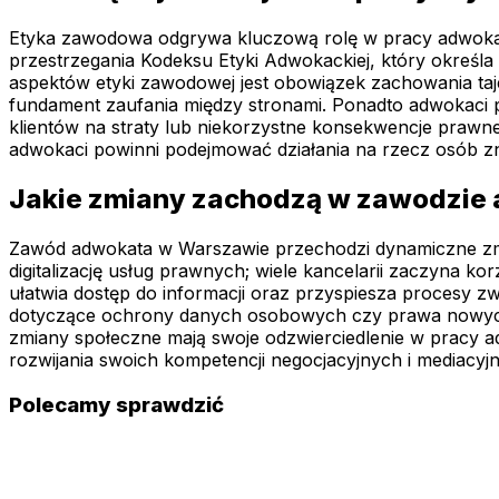
Etyka zawodowa odgrywa kluczową rolę w pracy adwokat
przestrzegania Kodeksu Etyki Adwokackiej, który okreś
aspektów etyki zawodowej jest obowiązek zachowania taj
fundament zaufania między stronami. Ponadto adwokaci po
klientów na straty lub niekorzystne konsekwencje prawn
adwokaci powinni podejmować działania na rzecz osób znaj
Jakie zmiany zachodzą w zawodzie
Zawód adwokata w Warszawie przechodzi dynamiczne zmi
digitalizację usług prawnych; wiele kancelarii zaczyna 
ułatwia dostęp do informacji oraz przyspiesza procesy 
dotyczące ochrony danych osobowych czy prawa nowych t
zmiany społeczne mają swoje odzwierciedlenie w pracy a
rozwijania swoich kompetencji negocjacyjnych i mediacyj
Polecamy sprawdzić