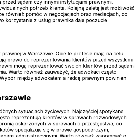
 przed sądem czy innymi instytucjami prawnymi.
idualnych potrzeb klienta. Kolejną zaletą jest możliwość
że również pomóc w negocjacjach oraz mediacjach, co
o korzystanie z usług prawnika daje poczucie
prawnej w Warszawie. Obie te profesje mają na celu
mają prawo do reprezentowania klientów przed wszystkimi
prawni mogą reprezentować swoich klientów przed sądami
nia. Warto również zauważyć, że adwokaci często
ia. Wybór między adwokatem a radcą prawnym powinien
arszawie
óżnych sytuacjach życiowych. Najczęściej spotykane
zęsto reprezentują klientów w sprawach rozwodowych
i bronią oskarżonych w sprawach o przestępstwa, co
okatów specjalizuje się w prawie gospodarczym,
anami administracyjnymi. Warto również wspomnieć o