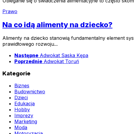
Ubieganie się o świadczenia alimentacyjne to często skom
Prawo
Na co idą alimenty na dziecko?
Alimenty na dziecko stanowią fundamentalny element sy
prawidłowego rozwoju...
Następne
Adwokat Saska Kępa
Poprzednie
Adwokat Toruń
Kategorie
Biznes
Budownictwo
Dzieci
Edukacja
Hobby
Imprezy
Marketing
Moda
Motoryzacja