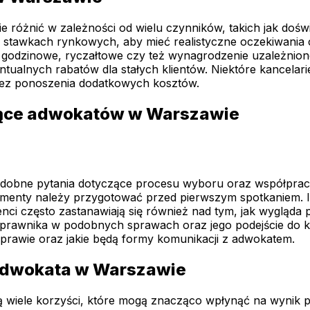
różnić w zależności od wielu czynników, takich jak doświ
 stawkach rynkowych, aby mieć realistyczne oczekiwania
wki godzinowe, ryczałtowe czy też wynagrodzenie uzależni
tualnych rabatów dla stałych klientów. Niektóre kancelar
ez ponoszenia dodatkowych kosztów.
czące adwokatów w Warszawie
bne pytania dotyczące procesu wyboru oraz współpracy z 
kumenty należy przygotować przed pierwszym spotkaniem. I
ci często zastanawiają się również nad tym, jak wygląda p
prawnika w podobnych sprawach oraz jego podejście do klie
prawie oraz jakie będą formy komunikacji z adwokatem.
g adwokata w Warszawie
bą wiele korzyści, które mogą znacząco wpłynąć na wynik