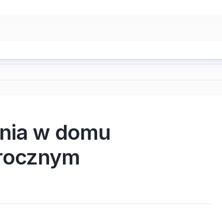
ania w domu
orocznym