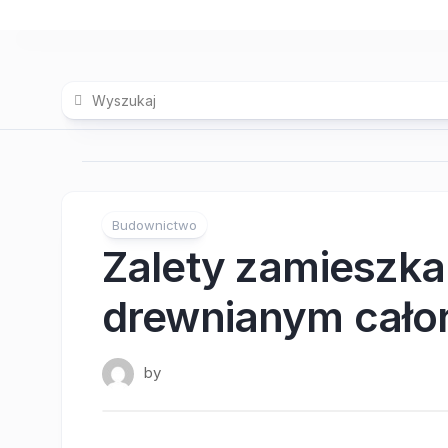
Skip
to
content
Budownictwo
Zalety zamieszk
drewnianym cał
by