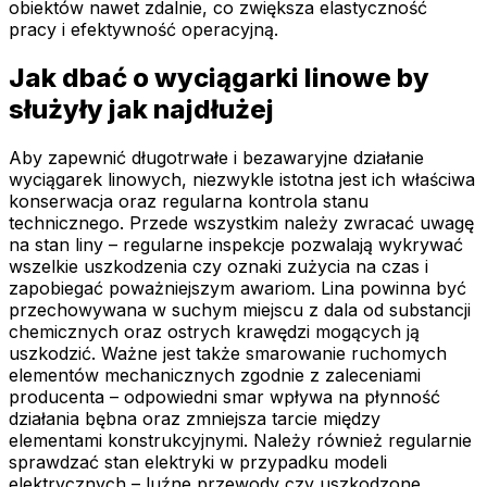
obiektów nawet zdalnie, co zwiększa elastyczność
pracy i efektywność operacyjną.
Jak dbać o wyciągarki linowe by
służyły jak najdłużej
Aby zapewnić długotrwałe i bezawaryjne działanie
wyciągarek linowych, niezwykle istotna jest ich właściwa
konserwacja oraz regularna kontrola stanu
technicznego. Przede wszystkim należy zwracać uwagę
na stan liny – regularne inspekcje pozwalają wykrywać
wszelkie uszkodzenia czy oznaki zużycia na czas i
zapobiegać poważniejszym awariom. Lina powinna być
przechowywana w suchym miejscu z dala od substancji
chemicznych oraz ostrych krawędzi mogących ją
uszkodzić. Ważne jest także smarowanie ruchomych
elementów mechanicznych zgodnie z zaleceniami
producenta – odpowiedni smar wpływa na płynność
działania bębna oraz zmniejsza tarcie między
elementami konstrukcyjnymi. Należy również regularnie
sprawdzać stan elektryki w przypadku modeli
elektrycznych – luźne przewody czy uszkodzone