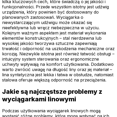
kilka kluczowych cech, które świadczą o jej jakości i
funkcjonalności. Przede wszystkim istotny jest udźwig
urządzenia, który powinien być dostosowany do
planowanych zastosowań. Wyciągarka o
niewystarczającym udźwigu może okazać się
nieefektywna lub wręcz niebezpieczna w użyciu.
Kolejnym ważnym aspektem jest materiał wykonania
elementów konstrukcyjnych – stal nierdzewna lub
wysokiej jakości tworzywa sztuczne zapewniają
trwałość i odporność na uszkodzenia mechaniczne oraz
korozję. Niezwykle istotna jest również łatwość obsługi –
intuicyjny system sterowania oraz ergonomiczne
uchwyty wpływają na komfort użytkowania. Dodatkowo
warto zwrócić uwagę na długość liny oraz jej materiał –
lina syntetyczna jest lekka i łatwa w obsłudze, natomiast
stalowa oferuje większą odporność na przeciążenia.
Jakie są najczęstsze problemy z
wyciągarkami linowymi
Podczas użytkowania wyciągarek linowych mogą
wystąpić różne problemy, które mogą wpłynąć na ich