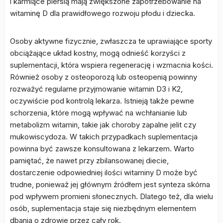
i karmiące piersią mają zwiększone zapotrzebowanie na
witaminę D dla prawidłowego rozwoju płodu i dziecka.
Osoby aktywne fizycznie, zwłaszcza te uprawiające sporty
obciążające układ kostny, mogą odnieść korzyści z
suplementacji, która wspiera regenerację i wzmacnia kości.
Również osoby z osteoporozą lub osteopenią powinny
rozważyć regularne przyjmowanie witamin D3 i K2,
oczywiście pod kontrolą lekarza. Istnieją także pewne
schorzenia, które mogą wpływać na wchłanianie lub
metabolizm witamin, takie jak choroby zapalne jelit czy
mukowiscydoza. W takich przypadkach suplementacja
powinna być zawsze konsultowana z lekarzem. Warto
pamiętać, że nawet przy zbilansowanej diecie,
dostarczenie odpowiedniej ilości witaminy D może być
trudne, ponieważ jej głównym źródłem jest synteza skórna
pod wpływem promieni słonecznych. Dlatego też, dla wielu
osób, suplementacja staje się niezbędnym elementem
dbania o zdrowie przez cały rok.