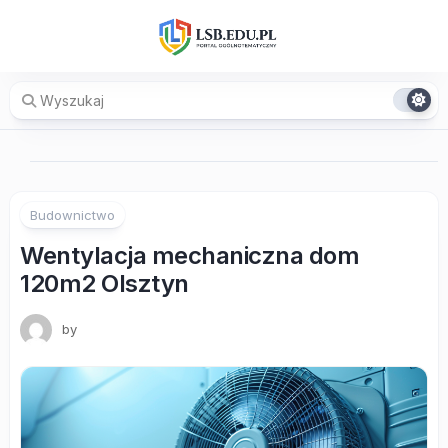
Skip
to
content
Budownictwo
Wentylacja mechaniczna dom
120m2 Olsztyn
by