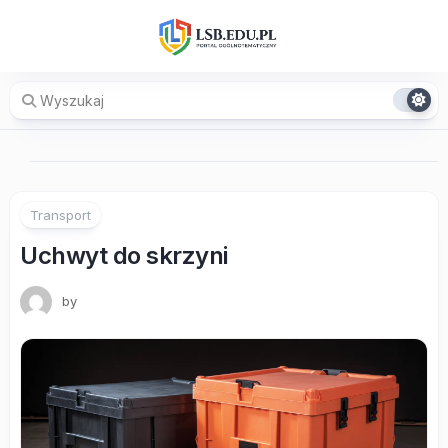
Skip
to
content
Transport
Uchwyt do skrzyni
by