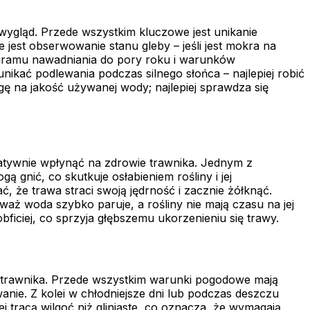
 wygląd. Przede wszystkim kluczowe jest unikanie
est obserwowanie stanu gleby – jeśli jest mokra na
ogramu nawadniania do pory roku i warunków
ikać podlewania podczas silnego słońca – najlepiej robić
gę na jakość używanej wody; najlepiej sprawdza się
egatywnie wpłynąć na zdrowie trawnika. Jednym z
 gnić, co skutkuje osłabieniem rośliny i jej
 że trawa straci swoją jędrność i zacznie żółknąć.
waż woda szybko paruje, a rośliny nie mają czasu na jej
obficiej, co sprzyja głębszemu ukorzenieniu się trawy.
ji trawnika. Przede wszystkim warunki pogodowe mają
ie. Z kolei w chłodniejsze dni lub podczas deszczu
 tracą wilgoć niż gliniaste, co oznacza, że wymagają