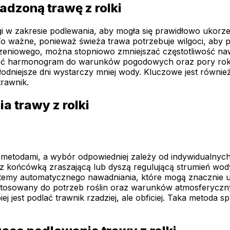
adzoną trawę z rolki
w zakresie podlewania, aby mogła się prawidłowo ukorzen
. To ważne, ponieważ świeża trawa potrzebuje wilgoci, ab
korzeniowego, można stopniowo zmniejszać częstotliwość n
ować harmonogram do warunków pogodowych oraz pory roku
łodniejsze dni wystarczy mniej wody. Kluczowe jest również
trawnik.
a trawy z rolki
metodami, a wybór odpowiedniej zależy od indywidualnych
 z końcówką zraszającą lub dyszą regulującą strumień w
stemy automatycznego nawadniania, które mogą znacznie uła
osowany do potrzeb roślin oraz warunków atmosferycznyc
ej jest podlać trawnik rzadziej, ale obficiej. Taka metoda s