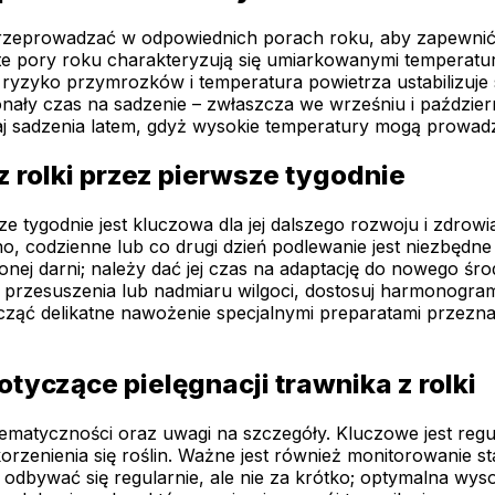
ej przeprowadzać w odpowiednich porach roku, aby zapewnić
; te pory roku charakteryzują się umiarkowanymi temperatu
e ryzyko przymrozków i temperatura powietrza ustabilizuje
nały czas na sadzenie – zwłaszcza we wrześniu i październ
j sadzenia latem, gdyż wysokie temperatury mogą prowadzić
 rolki przez pierwsze tygodnie
e tygodnie jest kluczowa dla jej dalszego rozwoju i zdrowi
, codzienne lub co drugi dzień podlewanie jest niezbędne 
nej darni; należy dać jej czas na adaptację do nowego ś
ki przesuszenia lub nadmiaru wilgoci, dostosuj harmonog
ząć delikatne nawożenie specjalnymi preparatami przez
tyczące pielęgnacji trawnika z rolki
stematyczności oraz uwagi na szczegóły. Kluczowe jest re
orzenienia się roślin. Ważne jest również monitorowanie
bywać się regularnie, ale nie za krótko; optymalna wyso