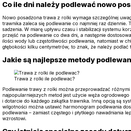
Co ile dni należy podlewać nowo pos
Nowo posadzona trawa z rolki wymaga szczególnej uwagi 
trawnika zaleca się podlewanie co najmniej raz dziennie
sadzenia. W miarę upływu czasu i stabilizacji systemu 
przejść na podlewanie co dwa dni, a następnie dostos
ilości wody lub częstotliwości podlewania, natomiast w ch
głębokości kilku centymetrów, to znak, że należy podlać 
Jakie są najlepsze metody podlewani
Trawa z rolki ile podlewac?
Podlewanie trawy z rolki można przeprowadzać różnymi 
najpopularniejszych metod jest użycie węża ogrodowego
i dotarcie do każdego zakątka trawnika. Inną opcją są sy
wilgotności można ustawić harmonogram podlewania dost
podlewania – zamiast częstego i płytkiego nawadniania lepi
wzrostowi.