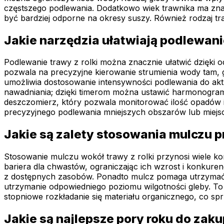
częstszego podlewania. Dodatkowo wiek trawnika ma znac
być bardziej odporne na okresy suszy. Również rodzaj tr
Jakie narzędzia ułatwiają podlewanie
Podlewanie trawy z rolki można znacznie ułatwić dzięk
pozwala na precyzyjne kierowanie strumienia wody tam, g
umożliwia dostosowanie intensywności podlewania do ak
nawadniania; dzięki timerom można ustawić harmonogra
deszczomierz, który pozwala monitorować ilość opadów 
precyzyjnego podlewania mniejszych obszarów lub miej
Jakie są zalety stosowania mulczu p
Stosowanie mulczu wokół trawy z rolki przynosi wiele kor
bariera dla chwastów, ograniczając ich wzrost i konkure
z dostępnych zasobów. Ponadto mulcz pomaga utrzymać wi
utrzymanie odpowiedniego poziomu wilgotności gleby. T
stopniowe rozkładanie się materiału organicznego, co s
Jakie są najlepsze pory roku do zakup