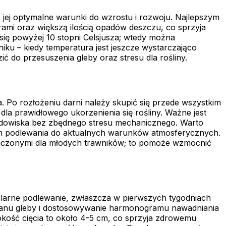
 jej optymalne warunki do wzrostu i rozwoju. Najlepszym
rami oraz większą ilością opadów deszczu, co sprzyja
 się powyżej 10 stopni Celsjusza; wtedy można
iku – kiedy temperatura jest jeszcze wystarczająco
 do przesuszenia gleby oraz stresu dla rośliny.
a. Po rozłożeniu darni należy skupić się przede wszystkim
dla prawidłowego ukorzenienia się rośliny. Ważne jest
rodowiska bez zbędnego stresu mechanicznego. Warto
ram podlewania do aktualnych warunków atmosferycznych.
naczonymi dla młodych trawników; to pomoże wzmocnić
gularne podlewanie, zwłaszcza w pierwszych tygodniach
 stanu gleby i dostosowywanie harmonogramu nawadniania
kość cięcia to około 4-5 cm, co sprzyja zdrowemu