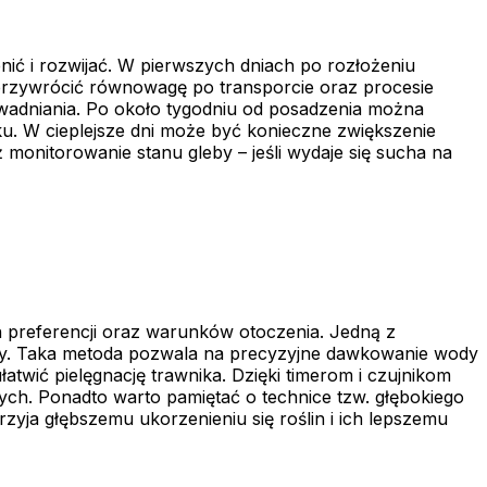
ić i rozwijać. W pierwszych dniach po rozłożeniu
y przywrócić równowagę po transporcie oraz procesie
awadniania. Po około tygodniu od posadzenia można
. W cieplejsze dni może być konieczne zwiększenie
 monitorowanie stanu gleby – jeśli wydaje się sucha na
 preferencji oraz warunków otoczenia. Jedną z
ody. Taka metoda pozwala na precyzyjne dawkowanie wody
twić pielęgnację trawnika. Dzięki timerom i czujnikom
h. Ponadto warto pamiętać o technice tzw. głębokiego
przyja głębszemu ukorzenieniu się roślin i ich lepszemu