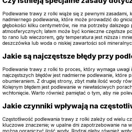
Czy istnieją specjalne zasady dotyc
Podlewanie trawy z rolki wiąże się z pewnymi zasadami, 
nadmiernego podlewania, które może prowadzić do gnicia
głębokości kilku centymetrów, nie ma potrzeby dalszeg
atmosferycznych; latem może być konieczne częstsze podl
to rano lub wieczorem, gdy temperatura jest niższa i mn
deszczówka lub woda o niskiej zawartości soli mineralnyc
Jakie są najczęstsze błędy przy podl
Podlewanie trawy z rolki to proces, który wymaga uwagi 
najczęstszych błędów jest nadmierne podlewanie, które pro
obumieraniem. Z drugiej strony, zbyt mała ilość wody ró
Kolejnym błędem jest podlewanie w niewłaściwych porach 
wchłonięcie. Warto również pamiętać o tym, aby nie polewać
Jakie czynniki wpływają na częstotli
Częstotliwość podlewania trawy z rolki zależy od wielu
kluczowe znaczenie; w upalne dni zapotrzebowanie na wo
można ograniczyć ilość wody. Rodzaj gleby również wpływa