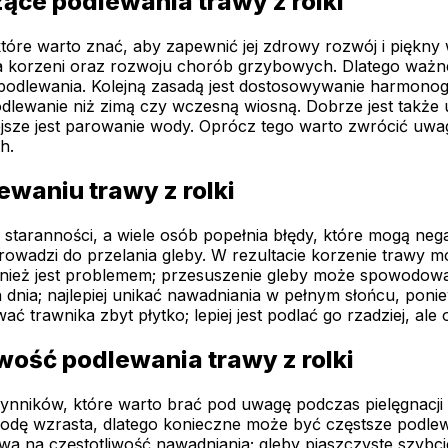
zące podlewania trawy z rolki
które warto znać, aby zapewnić jej zdrowy rozwój i piękny
 korzeni oraz rozwoju chorób grzybowych. Dlatego ważne j
o podlewania. Kolejną zasadą jest dostosowywanie harmon
ewanie niż zimą czy wczesną wiosną. Dobrze jest także un
iejsze jest parowanie wody. Oprócz tego warto zwrócić uwa
h.
ewaniu trawy z rolki
i staranności, a wiele osób popełnia błędy, które mogą n
wadzi do przelania gleby. W rezultacie korzenie trawy mogą
wnież jest problemem; przesuszenie gleby może spowodować,
dnia; najlepiej unikać nawadniania w pełnym słońcu, ponie
 trawnika zbyt płytko; lepiej jest podlać go rzadziej, ale 
wość podlewania trawy z rolki
 czynników, które warto brać pod uwagę podczas pielęgnac
dę wzrasta, dlatego konieczne może być częstsze podlewan
 na częstotliwość nawadniania; gleby piaszczyste szybciej