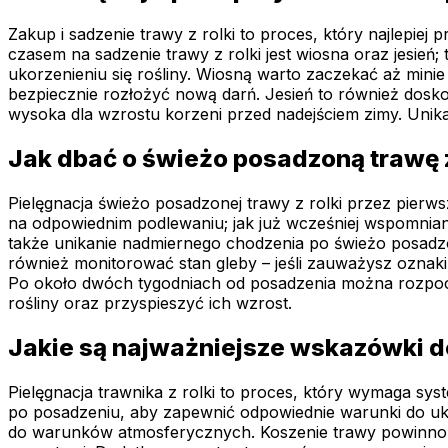
Zakup i sadzenie trawy z rolki to proces, który najlepi
czasem na sadzenie trawy z rolki jest wiosna oraz jesień
ukorzenieniu się rośliny. Wiosną warto zaczekać aż mini
bezpiecznie rozłożyć nową darń. Jesień to również dosko
wysoka dla wzrostu korzeni przed nadejściem zimy. Unika
Jak dbać o świeżo posadzoną trawę z
Pielęgnacja świeżo posadzonej trawy z rolki przez pierwsz
na odpowiednim podlewaniu; jak już wcześniej wspomniano
także unikanie nadmiernego chodzenia po świeżo posadzo
również monitorować stan gleby – jeśli zauważysz ozna
Po około dwóch tygodniach od posadzenia można rozpoc
rośliny oraz przyspieszyć ich wzrost.
Jakie są najważniejsze wskazówki do
Pielęgnacja trawnika z rolki to proces, który wymaga sy
po posadzeniu, aby zapewnić odpowiednie warunki do uk
do warunków atmosferycznych. Koszenie trawy powinno od