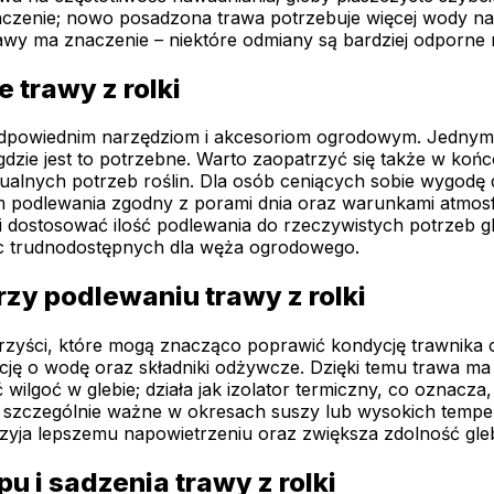
zenie; nowo posadzona trawa potrzebuje więcej wody na et
awy ma znaczenie – niektóre odmiany są bardziej odporne 
 trawy z rolki
i odpowiednim narzędziom i akcesoriom ogrodowym. Jednym
dzie jest to potrzebne. Warto zaopatrzyć się także w końc
tualnych potrzeb roślin. Dla osób ceniących sobie wygo
m podlewania zgodny z porami dnia oraz warunkami atmos
i dostosować ilość podlewania do rzeczywistych potrzeb
sc trudnodostępnych dla węża ogrodowego.
rzy podlewaniu trawy z rolki
zyści, które mogą znacząco poprawić kondycję trawnika ora
ncję o wodę oraz składniki odżywcze. Dzięki temu trawa ma
lgoć w glebie; działa jak izolator termiczny, co oznacza
o szczególnie ważne w okresach suszy lub wysokich tempe
przyja lepszemu napowietrzeniu oraz zwiększa zdolność gl
u i sadzenia trawy z rolki