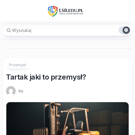
Skip
to
content
Przemysł
Tartak jaki to przemysł?
by