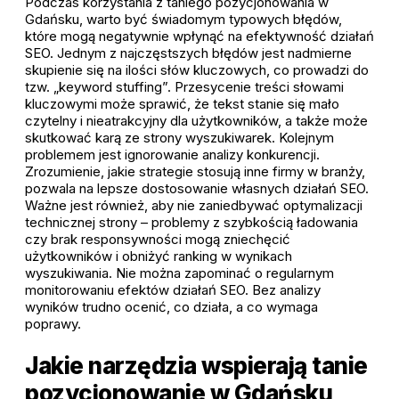
Podczas korzystania z taniego pozycjonowania w
Gdańsku, warto być świadomym typowych błędów,
które mogą negatywnie wpłynąć na efektywność działań
SEO. Jednym z najczęstszych błędów jest nadmierne
skupienie się na ilości słów kluczowych, co prowadzi do
tzw. „keyword stuffing”. Przesycenie treści słowami
kluczowymi może sprawić, że tekst stanie się mało
czytelny i nieatrakcyjny dla użytkowników, a także może
skutkować karą ze strony wyszukiwarek. Kolejnym
problemem jest ignorowanie analizy konkurencji.
Zrozumienie, jakie strategie stosują inne firmy w branży,
pozwala na lepsze dostosowanie własnych działań SEO.
Ważne jest również, aby nie zaniedbywać optymalizacji
technicznej strony – problemy z szybkością ładowania
czy brak responsywności mogą zniechęcić
użytkowników i obniżyć ranking w wynikach
wyszukiwania. Nie można zapominać o regularnym
monitorowaniu efektów działań SEO. Bez analizy
wyników trudno ocenić, co działa, a co wymaga
poprawy.
Jakie narzędzia wspierają tanie
pozycjonowanie w Gdańsku