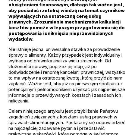
obciążeniem finansowym, dlatego tak ważne jest,
aby posiadać rzetelną wiedzę na temat czynników
wpływających na ostateczną cenę usług
prawnych. Zrozumienie mechanizmów kalkulacji
kosztów pomoże w lepszym przygotowaniu się do
postępowania i uniknięciu nieprzewidzianych
wydatków.
Nie istnieje jedna, uniwersalna stawka za prowadzenie
sprawy o alimenty. Każdy przypadek jest indywidualny i
wymaga od prawnika analizy wielu zmiennych. Od
złożoności sprawy, poprzez jej etap, aż po
doświadczenie i renomę kancelarii prawniczej, wszystko
to ma wpływ na ostateczną kwotę, którą przyjdzie nam
zapłacić. Ważne jest, aby już na pierwszym spotkaniu z
potencjalnym pełnomocnikiem uzyskać jak najpełniejsze
informacje o przewidywanych kosztach i zasadach ich
naliczania.
Celem niniejszego artykułu jest przybliżenie Państwu
zagadnień związanych z kosztami usług prawnych w
sprawach alimentacyjnych. Postaramy się odpowiedzieć
na najczęściej zadawane pytania i przedstawić
praktyczne wskazówki, które pomogą w świadomym