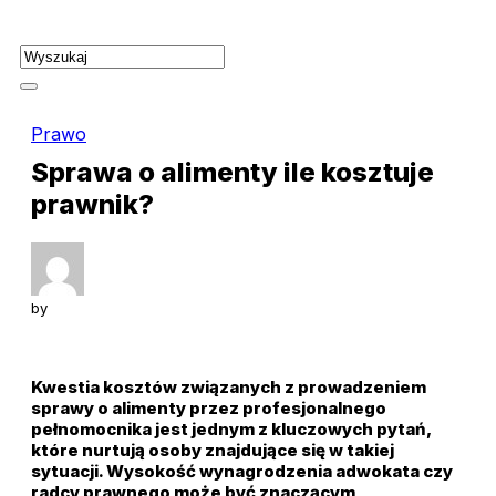
Skip
to
content
Prawo
Sprawa o alimenty ile kosztuje
prawnik?
by
Kwestia kosztów związanych z prowadzeniem
sprawy o alimenty przez profesjonalnego
pełnomocnika jest jednym z kluczowych pytań,
które nurtują osoby znajdujące się w takiej
sytuacji. Wysokość wynagrodzenia adwokata czy
radcy prawnego może być znaczącym