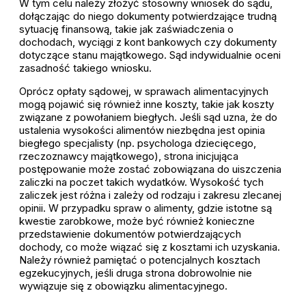
W tym celu należy złożyć stosowny wniosek do sądu,
dołączając do niego dokumenty potwierdzające trudną
sytuację finansową, takie jak zaświadczenia o
dochodach, wyciągi z kont bankowych czy dokumenty
dotyczące stanu majątkowego. Sąd indywidualnie oceni
zasadność takiego wniosku.
Oprócz opłaty sądowej, w sprawach alimentacyjnych
mogą pojawić się również inne koszty, takie jak koszty
związane z powołaniem biegłych. Jeśli sąd uzna, że do
ustalenia wysokości alimentów niezbędna jest opinia
biegłego specjalisty (np. psychologa dziecięcego,
rzeczoznawcy majątkowego), strona inicjująca
postępowanie może zostać zobowiązana do uiszczenia
zaliczki na poczet takich wydatków. Wysokość tych
zaliczek jest różna i zależy od rodzaju i zakresu zlecanej
opinii. W przypadku spraw o alimenty, gdzie istotne są
kwestie zarobkowe, może być również konieczne
przedstawienie dokumentów potwierdzających
dochody, co może wiązać się z kosztami ich uzyskania.
Należy również pamiętać o potencjalnych kosztach
egzekucyjnych, jeśli druga strona dobrowolnie nie
wywiązuje się z obowiązku alimentacyjnego.