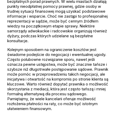
bezpłatnych porad prawnych. W wielu miastach działają
punkty nieodpłatnej pomocy prawnej, gdzie osoby w
trudnej sytuacji finansowej mogą uzyskać podstawowe
informacje i wsparcie. Choć nie zastąpi to profesjonalnej
reprezentacji w sądzie, może być cennym źródłem
wiedzy na początkowym etapie sprawy. Niektóre
samorządy adwokackie i radcowskie organizują również
dyżury, podczas których udzielane są bezpłatne
konsultacje.
Kolejnym sposobem na ograniczenie kosztów jest
świadome podejście do negocjacji i ewentualnej ugody.
Często polubowne rozwiązanie sporu, nawet jeśli
oznacza pewne ustępstwa, może być znacznie tańsze i
szybsze niż długotrwałe postępowanie sądowe. Prawnik
może pomóc w przeprowadzeniu takich negocjacji, ale
inicjatywa i otwartość na kompromis po stronie klienta są
kluczowe. Warto również dopytać prawnika o możliwość
skorzystania z mediacji, która jest często tańszą i mniej
formalną alternatywą dla procesu sądowego.
Pamiętajmy, że wiele kancelarii oferuje możliwość
rozłożenia płatności na raty, co może być istotnym
ułatwieniem finansowym.