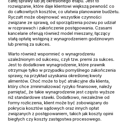
całej sprawy lub jej określonego etapu. Jest to
rozwiązanie, które daje klientowi większą pewność co
do całkowitych kosztów, co ułatwia planowanie budżetu.
Ryczałt może obejmować wszystkie czynności
związane ze sprawą, od sporządzenia pozwu po udział
w rozprawach i zakończenie postępowania. Czasami
kancelarie oferują również model mieszany, łączący
stałą opłatę wstępną z wynagrodzeniem godzinowym
lub premią za sukces.
Warto również wspomnieć o wynagrodzeniu
uzależnionym od sukcesu, czyli tzw. premii za sukces.
Jest to dodatkowe wynagrodzenie, które prawnik
otrzymuje tylko w przypadku pomyślnego zakończenia
sprawy, na przykład uzyskania określonej kwoty
alimentów. Choć może to być atrakcyjne dla klienta,
który chce zminimalizować ryzyko finansowe, należy
pamiętać, że takie wynagrodzenie jest często wyższe
niż standardowe stawki. Dodatkowo, niezależnie od
formy rozliczenia, klient może być zobowiązany do
pokrycia kosztów sądowych oraz innych opłat
związanych z postępowaniem, takich jak koszty opinii
biegłych czy koszty zastępstwa procesowego.