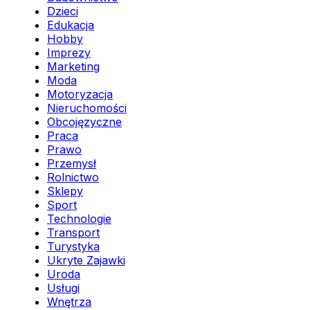
Dzieci
Edukacja
Hobby
Imprezy
Marketing
Moda
Motoryzacja
Nieruchomości
Obcojęzyczne
Praca
Prawo
Przemysł
Rolnictwo
Sklepy
Sport
Technologie
Transport
Turystyka
Ukryte Zajawki
Uroda
Usługi
Wnętrza