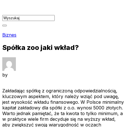
Skip
to
content
Biznes
Spółka zoo jaki wkład?
by
Zakładając spółkę z ograniczoną odpowiedzialnością,
kluczowym aspektem, który należy wziąć pod uwagę,
jest wysokość wkładu finansowego. W Polsce minimalny
kapitał zakładowy dla spółki z o.o. wynosi 5000 złotych.
Warto jednak pamiętać, że ta kwota to tylko minimum, a
w praktyce wiele firm decyduje się na wyższy wkład,
aby zwiększyć swoją wiarygodność w oczach