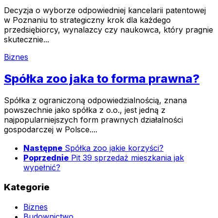
Decyzja o wyborze odpowiedniej kancelarii patentowej
w Poznaniu to strategiczny krok dla każdego
przedsiębiorcy, wynalazcy czy naukowca, który pragnie
skutecznie...
Biznes
Spółka zoo jaka to forma prawna?
Spółka z ograniczoną odpowiedzialnością, znana
powszechnie jako spółka z o.o., jest jedną z
najpopularniejszych form prawnych działalności
gospodarczej w Polsce....
Następne
Spółka zoo jakie korzyści?
Poprzednie
Pit 39 sprzedaż mieszkania jak
wypełnić?
Kategorie
Biznes
Budownictwo