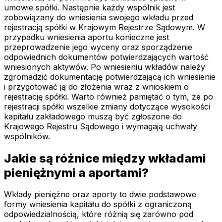
umowie spółki. Następnie każdy wspólnik jest
zobowiązany do wniesienia swojego wkładu przed
rejestracją spółki w Krajowym Rejestrze Sądowym. W
przypadku wniesienia aportu konieczne jest
przeprowadzenie jego wyceny oraz sporządzenie
odpowiednich dokumentów potwierdzających wartość
wniesionych aktywów. Po wniesieniu wkładów należy
zgromadzić dokumentację potwierdzającą ich wniesienie
i przygotować ją do złożenia wraz z wnioskiem o
rejestrację spółki. Warto również pamiętać o tym, że po
rejestracji spółki wszelkie zmiany dotyczące wysokości
kapitału zakładowego muszą być zgłoszone do
Krajowego Rejestru Sądowego i wymagają uchwały
wspólników.
Jakie są różnice między wkładami
pieniężnymi a aportami?
Wkłady pieniężne oraz aporty to dwie podstawowe
formy wniesienia kapitału do spółki z ograniczoną
odpowiedzialnością, które różnią się zarówno pod