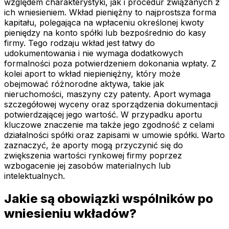
względem charakterystyki, jak i procedur związanych z
ich wniesieniem. Wkład pieniężny to najprostsza forma
kapitału, polegająca na wpłaceniu określonej kwoty
pieniędzy na konto spółki lub bezpośrednio do kasy
firmy. Tego rodzaju wkład jest łatwy do
udokumentowania i nie wymaga dodatkowych
formalności poza potwierdzeniem dokonania wpłaty. Z
kolei aport to wkład niepieniężny, który może
obejmować różnorodne aktywa, takie jak
nieruchomości, maszyny czy patenty. Aport wymaga
szczegółowej wyceny oraz sporządzenia dokumentacji
potwierdzającej jego wartość. W przypadku aportu
kluczowe znaczenie ma także jego zgodność z celami
działalności spółki oraz zapisami w umowie spółki. Warto
zaznaczyć, że aporty mogą przyczynić się do
zwiększenia wartości rynkowej firmy poprzez
wzbogacenie jej zasobów materialnych lub
intelektualnych.
Jakie są obowiązki wspólników po
wniesieniu wkładów?