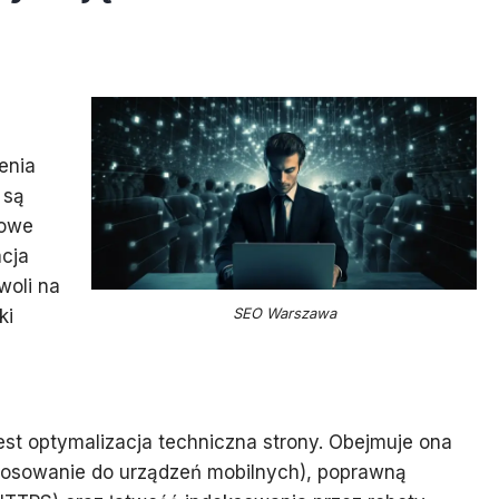
enia
 są
zowe
acja
woli na
SEO Warszawa
ki
t optymalizacja techniczna strony. Obejmuje ona
tosowanie do urządzeń mobilnych), poprawną