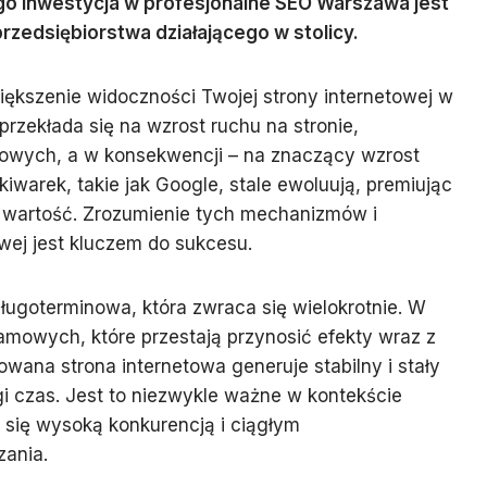
ego inwestycja w profesjonalne SEO Warszawa jest
rzedsiębiorstwa działającego w stolicy.
ększenie widoczności Twojej strony internetowej w
rzekłada się na wzrost ruchu na stronie,
towych, a w konsekwencji – na znaczący wzrost
warek, takie jak Google, stale ewoluują, premiując
 wartość. Zrozumienie tych mechanizmów i
wej jest kluczem do sukcesu.
ugoterminowa, która zwraca się wielokrotnie. W
amowych, które przestają przynosić efekty wraz z
ana strona internetowa generuje stabilny i stały
gi czas. Jest to niezwykle ważne w kontekście
się wysoką konkurencją i ciągłym
ania.