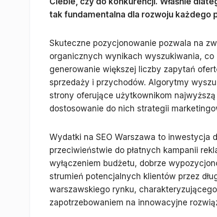
Ciebie, czy do konkurencji. Właśnie dlat
tak fundamentalna dla rozwoju każdego p
Skuteczne pozycjonowanie pozwala na zwi
organicznych wynikach wyszukiwania, co p
generowanie większej liczby zapytań ofer
sprzedaży i przychodów. Algorytmy wyszuki
strony oferujące użytkownikom najwyższą
dostosowanie do nich strategii marketingo
Wydatki na SEO Warszawa to inwestycja dł
przeciwieństwie do płatnych kampanii rekl
wyłączeniem budżetu, dobrze wypozycjonow
strumień potencjalnych klientów przez dłu
warszawskiego rynku, charakteryzującego 
zapotrzebowaniem na innowacyjne rozwiąz