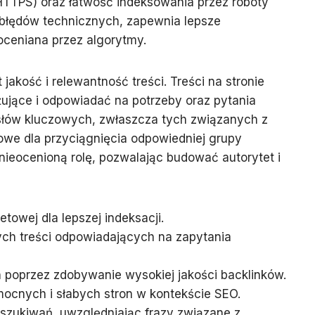
 HTTPS) oraz łatwość indeksowania przez roboty
d błędów technicznych, zapewnia lepsze
oceniana przez algorytmy.
akość i relewantność treści. Treści na stronie
ujące i odpowiadać na potrzeby oraz pytania
łów kluczowych, zwłaszcza tych związanych z
owe dla przyciągnięcia odpowiedniej grupy
nieocenioną rolę, pozwalając budować autorytet i
towej dla lepszej indeksacji.
ch treści odpowiadających na zapytania
 poprzez zdobywanie wysokiej jakości backlinków.
h mocnych i słabych stron w kontekście SEO.
szukiwań, uwzględniając frazy związane z