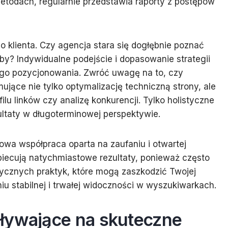
etodach, regularnie przedstawia raporty z postępów
o klienta. Czy agencja stara się dogłębnie poznać
eby? Indywidualne podejście i dopasowanie strategii
ego pozycjonowania. Zwróć uwagę na to, czy
ujące nie tylko optymalizację techniczną strony, ale
lu linków czy analizę konkurencji. Tylko holistyczne
ltaty w długoterminowej perspektywie.
lowa współpraca oparta na zaufaniu i otwartej
obiecują natychmiastowe rezultaty, ponieważ często
tycznych praktyk, które mogą zaszkodzić Twojej
iu stabilnej i trwałej widoczności w wyszukiwarkach.
ływające na skuteczne