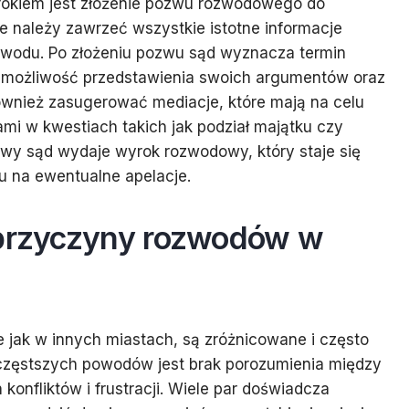
rokiem jest złożenie pozwu rozwodowego do
 należy zawrzeć wszystkie istotne informacje
wodu. Po złożeniu pozwu sąd wyznacza termin
ły możliwość przedstawienia swoich argumentów oraz
wnież zasugerować mediacje, które mają na celu
mi w kwestiach takich jak podział majątku czy
awy sąd wydaje wyrok rozwodowy, który staje się
 na ewentualne apelacje.
 przyczyny rozwodów w
jak w innych miastach, są zróżnicowane i często
jczęstszych powodów jest brak porozumienia między
onfliktów i frustracji. Wiele par doświadcza