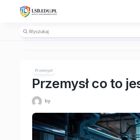
Skip
to
content
Przemysł
Przemysł co to je
by