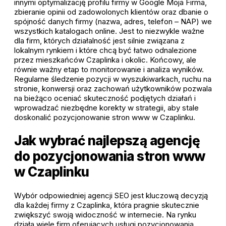
innymi optymalizację profilu firmy w Google Moja Firma,
zbieranie opinii od zadowolonych klientów oraz dbanie o
spójność danych firmy (nazwa, adres, telefon – NAP) we
wszystkich katalogach online. Jest to niezwykle ważne
dla firm, których działalność jest silnie związana z
lokalnym rynkiem i które chcą być łatwo odnalezione
przez mieszkańców Czaplinka i okolic. Końcowy, ale
równie ważny etap to monitorowanie i analiza wyników.
Regularne śledzenie pozycji w wyszukiwarkach, ruchu na
stronie, konwersji oraz zachowań użytkowników pozwala
na bieżąco oceniać skuteczność podjętych działań i
wprowadzać niezbędne korekty w strategii, aby stale
doskonalić pozycjonowanie stron www w Czaplinku.
Jak wybrać najlepszą agencję
do pozycjonowania stron www
w Czaplinku
Wybór odpowiedniej agencji SEO jest kluczową decyzją
dla każdej firmy z Czaplinka, która pragnie skutecznie
zwiększyć swoją widoczność w internecie. Na rynku
działa wiele firm oferujących usługi pozycjonowania,