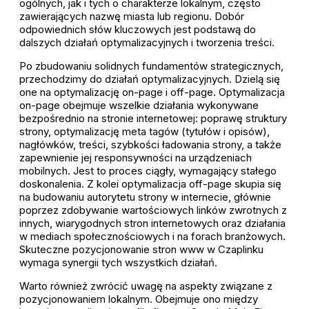
ogólnych, jak i tych o charakterze lokalnym, często
zawierających nazwę miasta lub regionu. Dobór
odpowiednich słów kluczowych jest podstawą do
dalszych działań optymalizacyjnych i tworzenia treści.
Po zbudowaniu solidnych fundamentów strategicznych,
przechodzimy do działań optymalizacyjnych. Dzielą się
one na optymalizację on-page i off-page. Optymalizacja
on-page obejmuje wszelkie działania wykonywane
bezpośrednio na stronie internetowej: poprawę struktury
strony, optymalizację meta tagów (tytułów i opisów),
nagłówków, treści, szybkości ładowania strony, a także
zapewnienie jej responsywności na urządzeniach
mobilnych. Jest to proces ciągły, wymagający stałego
doskonalenia. Z kolei optymalizacja off-page skupia się
na budowaniu autorytetu strony w internecie, głównie
poprzez zdobywanie wartościowych linków zwrotnych z
innych, wiarygodnych stron internetowych oraz działania
w mediach społecznościowych i na forach branżowych.
Skuteczne pozycjonowanie stron www w Czaplinku
wymaga synergii tych wszystkich działań.
Warto również zwrócić uwagę na aspekty związane z
pozycjonowaniem lokalnym. Obejmuje ono między