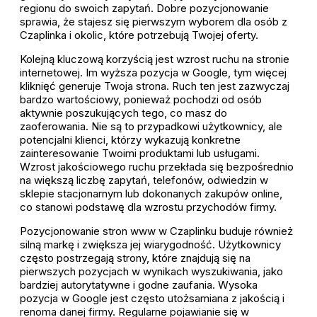
regionu do swoich zapytań. Dobre pozycjonowanie
sprawia, że stajesz się pierwszym wyborem dla osób z
Czaplinka i okolic, które potrzebują Twojej oferty.
Kolejną kluczową korzyścią jest wzrost ruchu na stronie
internetowej. Im wyższa pozycja w Google, tym więcej
kliknięć generuje Twoja strona. Ruch ten jest zazwyczaj
bardzo wartościowy, ponieważ pochodzi od osób
aktywnie poszukujących tego, co masz do
zaoferowania. Nie są to przypadkowi użytkownicy, ale
potencjalni klienci, którzy wykazują konkretne
zainteresowanie Twoimi produktami lub usługami.
Wzrost jakościowego ruchu przekłada się bezpośrednio
na większą liczbę zapytań, telefonów, odwiedzin w
sklepie stacjonarnym lub dokonanych zakupów online,
co stanowi podstawę dla wzrostu przychodów firmy.
Pozycjonowanie stron www w Czaplinku buduje również
silną markę i zwiększa jej wiarygodność. Użytkownicy
często postrzegają strony, które znajdują się na
pierwszych pozycjach w wynikach wyszukiwania, jako
bardziej autorytatywne i godne zaufania. Wysoka
pozycja w Google jest często utożsamiana z jakością i
renoma danej firmy. Regularne pojawianie się w