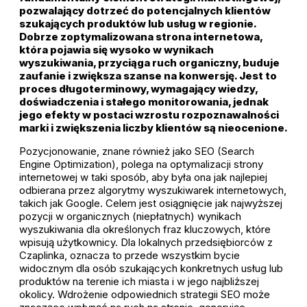
pozwalający dotrzeć do potencjalnych klientów
szukających produktów lub usług w regionie.
Dobrze zoptymalizowana strona internetowa,
która pojawia się wysoko w wynikach
wyszukiwania, przyciąga ruch organiczny, buduje
zaufanie i zwiększa szanse na konwersję. Jest to
proces długoterminowy, wymagający wiedzy,
doświadczenia i stałego monitorowania, jednak
jego efekty w postaci wzrostu rozpoznawalności
marki i zwiększenia liczby klientów są nieocenione.
Pozycjonowanie, znane również jako SEO (Search
Engine Optimization), polega na optymalizacji strony
internetowej w taki sposób, aby była ona jak najlepiej
odbierana przez algorytmy wyszukiwarek internetowych,
takich jak Google. Celem jest osiągnięcie jak najwyższej
pozycji w organicznych (niepłatnych) wynikach
wyszukiwania dla określonych fraz kluczowych, które
wpisują użytkownicy. Dla lokalnych przedsiębiorców z
Czaplinka, oznacza to przede wszystkim bycie
widocznym dla osób szukających konkretnych usług lub
produktów na terenie ich miasta i w jego najbliższej
okolicy. Wdrożenie odpowiednich strategii SEO może