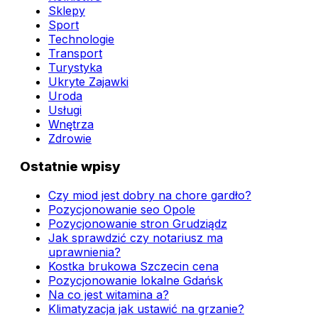
Sklepy
Sport
Technologie
Transport
Turystyka
Ukryte Zajawki
Uroda
Usługi
Wnętrza
Zdrowie
Ostatnie wpisy
Czy miod jest dobry na chore gardło?
Pozycjonowanie seo Opole
Pozycjonowanie stron Grudziądz
Jak sprawdzić czy notariusz ma
uprawnienia?
Kostka brukowa Szczecin cena
Pozycjonowanie lokalne Gdańsk
Na co jest witamina a?
Klimatyzacja jak ustawić na grzanie?