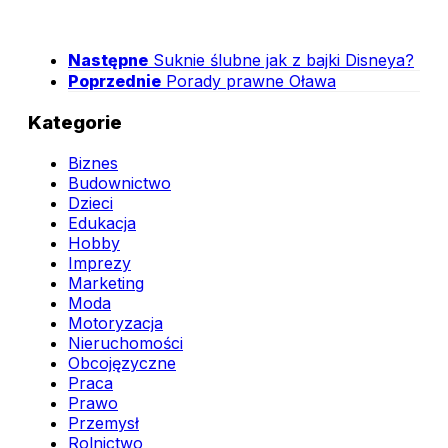
Następne
Suknie ślubne jak z bajki Disneya?
Poprzednie
Porady prawne Oława
Kategorie
Biznes
Budownictwo
Dzieci
Edukacja
Hobby
Imprezy
Marketing
Moda
Motoryzacja
Nieruchomości
Obcojęzyczne
Praca
Prawo
Przemysł
Rolnictwo