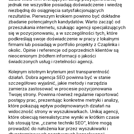
jednak nie wszystkie posiadają doświadczenie i wiedzę
niezbędną do osiągnięcia satysfakcjonujących
rezultatów. Pierwszym krokiem powinno być dokładne
zbadanie potencjalnych kandydatów. Warto zacząć od
przeszukania internetu, szukając agencji specjalizujących
się w pozycjonowaniu, a w szczególności tych, które
podkreślają swoje doświadczenie w pracy z lokalnymi
firmami lub posiadają w portfolio projekty z Czaplinka i
okolic. Opinie i referencje od poprzednich klientów są
nieocenionym źródłem informacji o jakości
świadczonych usług i rzetelności agencji.
Kolejnym istotnym kryterium jest transparentność
działań. Dobra agencja SEO powinna być w stanie
szczegółowo wyjaśnić, jakie metody i narzędzia
zamierza zastosować w procesie pozycjonowania
Twojej strony. Powinna również regularnie raportować
postępy prac, prezentując konkretne metryki i analizy,
które pokazują wpływ podejmowanych działań na
widoczność strony w wyszukiwarkach. Unikaj agencji,
które obiecują nierealistyczne wyniki w krótkim czasie
lub stosują tzw. „czarne techniki SEO”, które mogą
prowadzić do nałożenia kar przez wyszukiwarki i