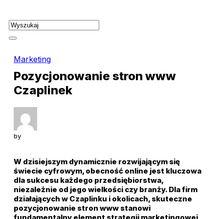
Skip
to
content
Marketing
Pozycjonowanie stron www
Czaplinek
by
W dzisiejszym dynamicznie rozwijającym się
świecie cyfrowym, obecność online jest kluczowa
dla sukcesu każdego przedsiębiorstwa,
niezależnie od jego wielkości czy branży. Dla firm
działających w Czaplinku i okolicach, skuteczne
pozycjonowanie stron www stanowi
fundamentalny element strategii marketingowej,