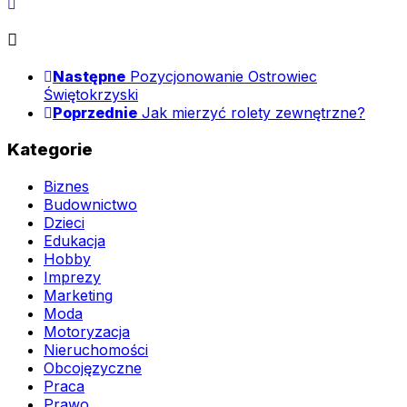
Następne
Pozycjonowanie Ostrowiec
Świętokrzyski
Poprzednie
Jak mierzyć rolety zewnętrzne?
Kategorie
Biznes
Budownictwo
Dzieci
Edukacja
Hobby
Imprezy
Marketing
Moda
Motoryzacja
Nieruchomości
Obcojęzyczne
Praca
Prawo