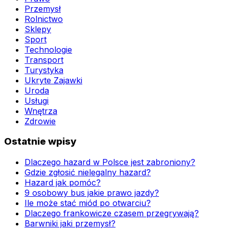
Przemysł
Rolnictwo
Sklepy
Sport
Technologie
Transport
Turystyka
Ukryte Zajawki
Uroda
Usługi
Wnętrza
Zdrowie
Ostatnie wpisy
Dlaczego hazard w Polsce jest zabroniony?
Gdzie zgłosić nielegalny hazard?
Hazard jak pomóc?
9 osobowy bus jakie prawo jazdy?
Ile może stać miód po otwarciu?
Dlaczego frankowicze czasem przegrywają?
Barwniki jaki przemysł?