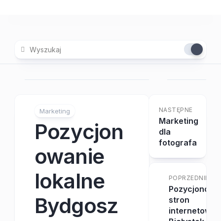
Skip
to
content
NASTĘPNE
Marketing
Marketing
Pozycjon
dla
fotografa
owanie
lokalne
POPRZEDNIE
Pozycjonowa
Bydgosz
stron
internetowyc