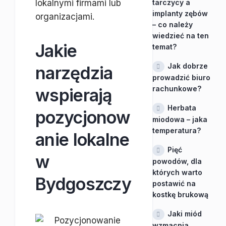
lokalnymi firmami lub
tarczycy a
implanty zębów
organizacjami.
– co należy
wiedzieć na ten
Jakie
temat?
Jak dobrze
narzędzia
prowadzić biuro
rachunkowe?
wspierają
Herbata
pozycjonow
miodowa – jaka
temperatura?
anie lokalne
Pięć
w
powodów, dla
których warto
Bydgoszczy
postawić na
kostkę brukową
Jaki miód
wzmacnia