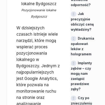
odporność?
Pozycjonowanie lokalne
Jak
Bydgoszcz
precyzyjnie
obliczyć cenę
W dzisiejszych
wykładziny?
czasach istnieje wiele
Drukarnia
narzędzi, które mogą
opakowań
wspierać proces
leków z
pozycjonowania
hologramem
lokalnego w
Implanty
Bydgoszczy. Jednym z
zębów – czy
najpopularniejszych
mogą nam
jest Google Analytics,
zastąpić
prawdziwe
które pozwala na
zęby?
monitorowanie ruchu
na stronie oraz
Czy po
znieczuleniu
analizowanie