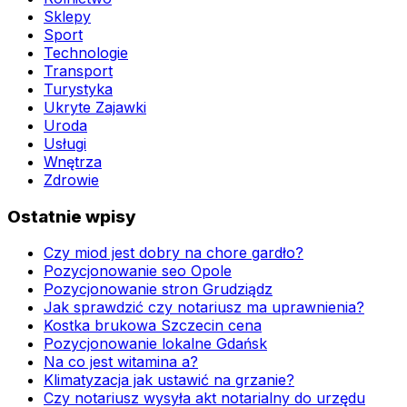
Sklepy
Sport
Technologie
Transport
Turystyka
Ukryte Zajawki
Uroda
Usługi
Wnętrza
Zdrowie
Ostatnie wpisy
Czy miod jest dobry na chore gardło?
Pozycjonowanie seo Opole
Pozycjonowanie stron Grudziądz
Jak sprawdzić czy notariusz ma uprawnienia?
Kostka brukowa Szczecin cena
Pozycjonowanie lokalne Gdańsk
Na co jest witamina a?
Klimatyzacja jak ustawić na grzanie?
Czy notariusz wysyła akt notarialny do urzędu