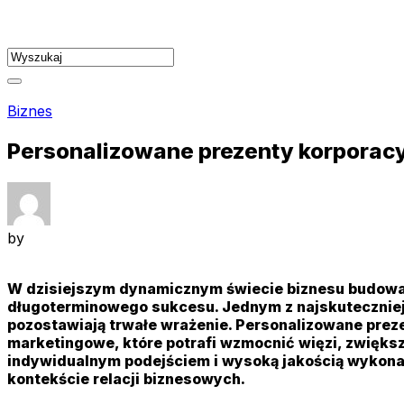
Skip
to
content
Biznes
Personalizowane prezenty korporac
by
W dzisiejszym dynamicznym świecie biznesu budowanie
długoterminowego sukcesu. Jednym z najskuteczniejs
pozostawiają trwałe wrażenie. Personalizowane preze
marketingowe, które potrafi wzmocnić więzi, zwięks
indywidualnym podejściem i wysoką jakością wykonani
kontekście relacji biznesowych.