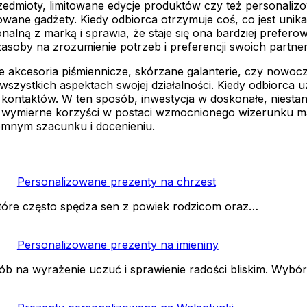
zedmioty, limitowane edycje produktów czy też personaliz
ne gadżety. Kiedy odbiorca otrzymuje coś, co jest unikalne
alną z marką i sprawia, że staje się ona bardziej prefer
i zasoby na zrozumienie potrzeb i preferencji swoich part
kie akcesoria piśmiennicze, skórzane galanterie, czy nowo
wszystkich aspektach swojej działalności. Kiedy odbiorca u
ontaktów. W ten sposób, inwestycja w doskonałe, niestanda
wymierne korzyści w postaci wzmocnionego wizerunku marki
emnym szacunku i docenieniu.
Personalizowane prezenty na chrzest
tóre często spędza sen z powiek rodzicom oraz…
Personalizowane prezenty na imieniny
ób na wyrażenie uczuć i sprawienie radości bliskim. Wybó