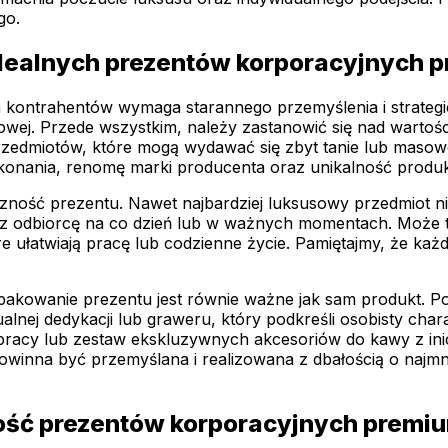
go.
dealnych prezentów korporacyjnych 
kontrahentów wymaga starannego przemyślenia i strategi
sowej. Przede wszystkim, należy zastanowić się nad wartośc
przedmiotów, które mogą wydawać się zbyt tanie lub mas
konania, renomę marki producenta oraz unikalność produk
ość prezentu. Nawet najbardziej luksusowy przedmiot nie pr
zez odbiorcę na co dzień lub w ważnych momentach. Może t
re ułatwiają pracę lub codzienne życie. Pamiętajmy, że każ
Opakowanie prezentu jest równie ważne jak sam produkt. 
lnej dedykacji lub graweru, który podkreśli osobisty char
acy lub zestaw ekskluzywnych akcesoriów do kawy z inicj
powinna być przemyślana i realizowana z dbałością o najm
ność prezentów korporacyjnych premi