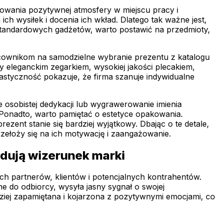
owania pozytywnej atmosfery w miejscu pracy i
ich wysiłek i docenia ich wkład. Dlatego tak ważne jest,
 standardowych gadżetów, warto postawić na przedmioty,
cownikom na samodzielne wybranie prezentu z katalogu
 eleganckim zegarkiem, wysokiej jakości plecakiem,
astyczność pokazuje, że firma szanuje indywidualne
 osobistej dedykacji lub wygrawerowanie imienia
k. Ponadto, warto pamiętać o estetyce opakowania.
zent stanie się bardziej wyjątkowy. Dbając o te detale,
rzełoży się na ich motywację i zaangażowanie.
udują wizerunek marki
ch partnerów, klientów i potencjalnych kontrahentów.
ane do odbiorcy, wysyła jasny sygnał o swojej
rdziej zapamiętana i kojarzona z pozytywnymi emocjami, co