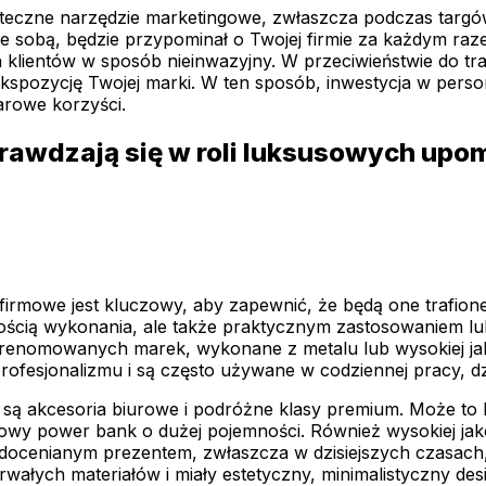
teczne narzędzie marketingowe, zwłaszcza podczas targó
 sobą, będzie przypominał o Twojej firmie za każdym razem
 klientów w sposób nieinwazyjny. W przeciwieństwie do tra
 ekspozycję Twojej marki. W ten sposób, inwestycja w pers
arowe korzyści.
sprawdzają się w roli luksusowych up
rmowe jest kluczowy, aby zapewnić, że będą one trafione
akością wykonania, ale także praktycznym zastosowaniem l
isy renomowanych marek, wykonane z metalu lub wysokiej j
esjonalizmu i są często używane w codziennej pracy, dzi
 są akcesoria biurowe i podróżne klasy premium. Może to 
owy power bank o dużej pojemności. Również wysokiej jako
 docenianym prezentem, zwłaszcza w dzisiejszych czasac
wałych materiałów i miały estetyczny, minimalistyczny des