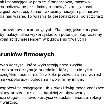
 jak i zapadające w pamięć. Standardowe, masowo
ersonalizowane przedmioty o podwyższonej jakości
ki gest pokazuje, że nie traktujemy naszych partnerów
la nas ważne. To właśnie ta personalizacja, połączona z
cie prezentów korporacyjnych. Zbadamy, jakie korzyści
ć, aby maksymalnie wykorzystać ich potencjał. Zapraszamy
 Twoim sprzymierzeńcem w budowaniu trwałych i
darunków firmowych
nych korzyści, które wykraczają poza zwykłe
odbiorca otrzymuje przedmiot, który jest nie tylko
czególne docenienie. To z kolei przekłada się na wzrost
nia współpracy i polecania Twojej firmy innym.
społowi za osiągnięcia lub z okazji świąt mogą znacząco
lany prezent, czuje się bardziej zmotywowany i
osi długoterminowe korzyści w postaci mniejszej rotacji
ch wartość.