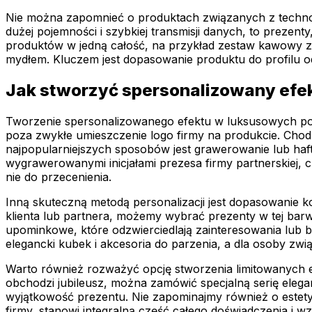
Nie można zapomnieć o produktach związanych z technolog
dużej pojemności i szybkiej transmisji danych, to preze
produktów w jedną całość, na przykład zestaw kawowy z el
mydłem. Kluczem jest dopasowanie produktu do profilu odb
Jak stworzyć spersonalizowany efe
Tworzenie spersonalizowanego efektu w luksusowych poda
poza zwykłe umieszczenie logo firmy na produkcie. Chodz
najpopularniejszych sposobów jest grawerowanie lub hafto
wygrawerowanymi inicjałami prezesa firmy partnerskiej, c
nie do przecenienia.
Inną skuteczną metodą personalizacji jest dopasowanie ko
klienta lub partnera, możemy wybrać prezenty w tej ba
upominkowe, które odzwierciedlają zainteresowania lub 
elegancki kubek i akcesoria do parzenia, a dla osoby z
Warto również rozważyć opcję stworzenia limitowanych edy
obchodzi jubileusz, można zamówić specjalną serię eleg
wyjątkowość prezentu. Nie zapominajmy również o estety
firmy, stanowi integralną część całego doświadczenia i w