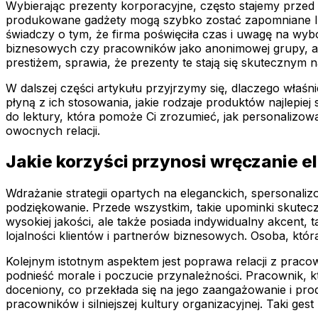
Wybierając prezenty korporacyjne, często stajemy przed
produkowane gadżety mogą szybko zostać zapomniane lub 
świadczy o tym, że firma poświęciła czas i uwagę na wyb
biznesowych czy pracowników jako anonimowej grupy, ale 
prestiżem, sprawia, że prezenty te stają się skuteczny
W dalszej części artykułu przyjrzymy się, dlaczego właśn
płyną z ich stosowania, jakie rodzaje produktów najlepiej
do lektury, która pomoże Ci zrozumieć, jak personaliz
owocnych relacji.
Jakie korzyści przynosi wręczanie
Wdrażanie strategii opartych na eleganckich, spersona
podziękowanie. Przede wszystkim, takie upominki skutecz
wysokiej jakości, ale także posiada indywidualny akcent,
lojalności klientów i partnerów biznesowych. Osoba, któr
Kolejnym istotnym aspektem jest poprawa relacji z praco
podnieść morale i poczucie przynależności. Pracownik, k
doceniony, co przekłada się na jego zaangażowanie i produ
pracowników i silniejszej kultury organizacyjnej. Taki ges