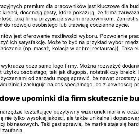
oracyjnych premium dla pracowników jest kluczowe dla bud
klienci, doceniają gesty, które pokazują, że firma zauważa 
artość, jaką firma przypisuje swoim pracownikom. Zamiast
jał do rozwoju osobistego lub ułatwiają codzienne życie.
ntów jest oferowanie możliwości wyboru. Pozwolenie pra
ć ich satysfakcję. Może to być na przykład wybór między
enie (np. masaż, kolacja w dobrej restauracji). Taka el
ry wykracza poza samo logo firmy. Można rozważyć dodanie
t użytku osobistego, taki jak długopis, notatnik czy brelo
życzeniami od zarządu mogą sprawić, że nawet prostszy pre
idualnie i zasługuje na coś specjalnego, co z pewnością p
dowe upominki dla firm skutecznie b
 narzędzie kształtujące pozytywny wizerunek marki w ocza
są nie tylko wysokiej jakości, ale także unikalne i dopasow
acji biznesowych. Taki gest sprawia, że marka staje się ba
 zaufania.