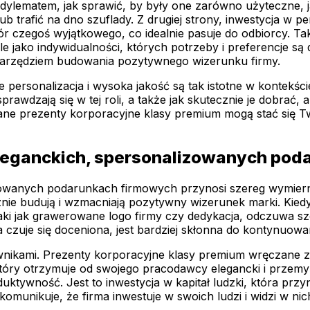
 dylematem, jak sprawić, by były one zarówno użyteczne,
trafić na dno szuflady. Z drugiej strony, inwestycja w p
ór czegoś wyjątkowego, co idealnie pasuje do odbiorcy. Ta
jako indywidualności, których potrzeby i preferencje są d
m narzędziem budowania pozytywnego wizerunku firmy.
ie personalizacja i wysoka jakość są tak istotne w kontekś
 sprawdzają się w tej roli, a także jak skutecznie je dobra
owane prezenty korporacyjne klasy premium mogą stać się
 eleganckich, spersonalizowanych po
lizowanych podarunkach firmowych przynosi szereg wymier
nie budują i wzmacniają pozytywny wizerunek marki. Kiedy 
 taki jak grawerowane logo firmy czy dedykacja, odczuwa sz
a czuje się doceniona, jest bardziej skłonna do kontynuowa
wnikami. Prezenty korporacyjne klasy premium wręczane ze
tóry otrzymuje od swojego pracodawcy elegancki i przemyś
ktywność. Jest to inwestycja w kapitał ludzki, która przyn
t komunikuje, że firma inwestuje w swoich ludzi i widzi w ni