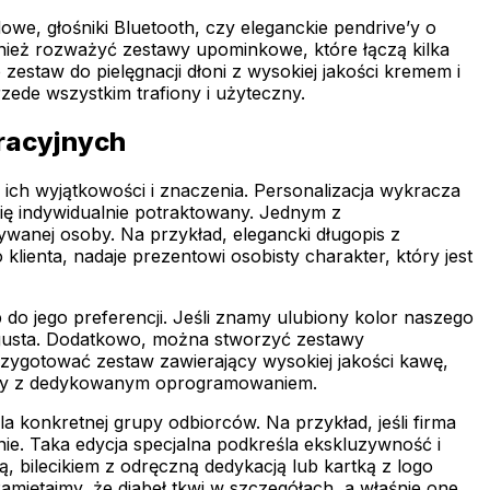
we, głośniki Bluetooth, czy eleganckie pendrive’y o
wnież rozważyć zestawy upominkowe, które łączą kilka
zestaw do pielęgnacji dłoni z wysokiej jakości kremem i
rzede wszystkim trafiony i użyteczny.
racyjnych
ch wyjątkowości i znaczenia. Personalizacja wykracza
się indywidualnie potraktowany. Jednym z
ywanej osoby. Na przykład, elegancki długopis z
ienta, nadaje prezentowi osobisty charakter, który jest
b do jego preferencji. Jeśli znamy ulubiony kolor naszego
 gusta. Dodatkowo, można stworzyć zestawy
rzygotować zestaw zawierający wysokiej jakości kawę,
niczny z dedykowanym oprogramowaniem.
a konkretnej grupy odbiorców. Na przykład, jeśli firma
e. Taka edycja specjalna podkreśla ekskluzywność i
 bilecikiem z odręczną dedykacją lub kartką z logo
amiętajmy, że diabeł tkwi w szczegółach, a właśnie one