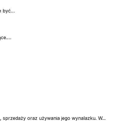
że być…
ące.…
 sprzedaży oraz używania jego wynalazku. W...