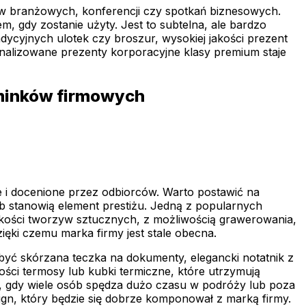
w branżowych, konferencji czy spotkań biznesowych.
, gdy zostanie użyty. Jest to subtelna, ale bardzo
dycyjnych ulotek czy broszur, wysokiej jakości prezent
onalizowane prezenty korporacyjne klasy premium staje
ominków firmowych
 i docenione przez odbiorców. Warto postawić na
ub stanowią element prestiżu. Jedną z popularnych
akości tworzyw sztucznych, z możliwością grawerowania,
ęki czemu marka firmy jest stale obecna.
być skórzana teczka na dokumenty, elegancki notatnik z
ści termosy lub kubki termiczne, które utrzymują
h, gdy wiele osób spędza dużo czasu w podróży lub poza
ign, który będzie się dobrze komponował z marką firmy.