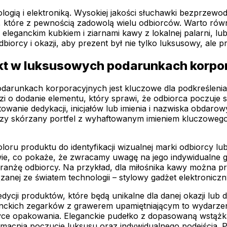
ią i elektroniką. Wysokiej jakości słuchawki bezprzewodo
nty, które z pewnością zadowolą wielu odbiorców. Warto ró
eganckim kubkiem i ziarnami kawy z lokalnej palarni, lub 
iorcy i okazji, aby prezent był nie tylko luksusowy, ale p
kt w luksusowych podarunkach korpo
runkach korporacyjnych jest kluczowe dla podkreślenia i
i o dodanie elementu, który sprawi, że odbiorca poczuje 
wanie dedykacji, inicjałów lub imienia i nazwiska obdarow
zy skórzany portfel z wyhaftowanym imieniem kluczowego kl
loru produktu do identyfikacji wizualnej marki odbiorcy lu
rwie, co pokaże, że zwracamy uwagę na jego indywidualne
branżę odbiorcy. Na przykład, dla miłośnika kawy można p
wiązanej ze światem technologii – stylowy gadżet elektro
cji produktów, które będą unikalne dla danej okazji lub dl
anckich zegarków z grawerem upamiętniającym to wydarzeni
ce opakowania. Eleganckie pudełko z dopasowaną wstążką,
zmacnia poczucie luksusu oraz indywidualnego podejścia. P