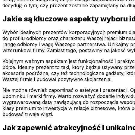
decydują o tym, czy prezent zostanie zapamiętany na dłu
Jakie są kluczowe aspekty wyboru i
Wybór idealnych prezentów korporacyjnych premium dla 
do profilu odbiorcy oraz charakteru Waszej relacji bizne
rangę odbiorcy i wagę Waszego partnerstwa. Unikajmy 
wizerunkowi firmy. Zamiast tego, postawmy na jakość wy
Kolejnym ważnym aspektem jest funkcjonalność i praktyczn
półce. Idealny prezent to taki, który będzie używany pr
akcesoria podróżne, czy też technologiczne gadżety, któ
Waszej firmie i budował pozytywne skojarzenia.
Nie można również zapominać o estetyce i prezentacji. 
upominku i marki firmy. Warto rozważyć dodanie indywidua
wygrawerowaną datą nawiązującą do rozpoczęcia współpr
klasy premium to inwestycja w relacje biznesowe, która 
budować trwałe więzi.
Jak zapewnić atrakcyjność i unikal