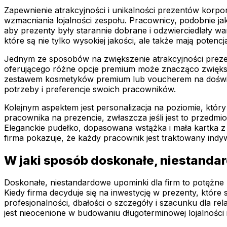
Zapewnienie atrakcyjności i unikalności prezentów korp
wzmacniania lojalności zespołu. Pracownicy, podobnie jak 
aby prezenty były starannie dobrane i odzwierciedlały w
które są nie tylko wysokiej jakości, ale także mają potenc
Jednym ze sposobów na zwiększenie atrakcyjności preze
oferującego różne opcje premium może znacząco zwiększy
zestawem kosmetyków premium lub voucherem na doświadcz
potrzeby i preferencje swoich pracowników.
Kolejnym aspektem jest personalizacja na poziomie, któ
pracownika na prezencie, zwłaszcza jeśli jest to przedmio
Eleganckie pudełko, dopasowana wstążka i mała kartka z 
firma pokazuje, że każdy pracownik jest traktowany indyw
W jaki sposób doskonałe, niestandar
Doskonałe, niestandardowe upominki dla firm to potężne
Kiedy firma decyduje się na inwestycję w prezenty, które 
profesjonalności, dbałości o szczegóły i szacunku dla rel
jest nieocenione w budowaniu długoterminowej lojalności i