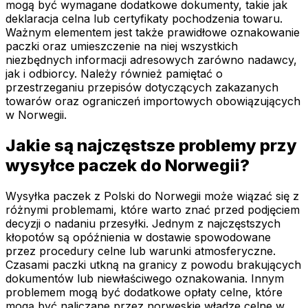
mogą być wymagane dodatkowe dokumenty, takie jak
deklaracja celna lub certyfikaty pochodzenia towaru.
Ważnym elementem jest także prawidłowe oznakowanie
paczki oraz umieszczenie na niej wszystkich
niezbędnych informacji adresowych zarówno nadawcy,
jak i odbiorcy. Należy również pamiętać o
przestrzeganiu przepisów dotyczących zakazanych
towarów oraz ograniczeń importowych obowiązujących
w Norwegii.
Jakie są najczęstsze problemy przy
wysyłce paczek do Norwegii?
Wysyłka paczek z Polski do Norwegii może wiązać się z
różnymi problemami, które warto znać przed podjęciem
decyzji o nadaniu przesyłki. Jednym z najczęstszych
kłopotów są opóźnienia w dostawie spowodowane
przez procedury celne lub warunki atmosferyczne.
Czasami paczki utkną na granicy z powodu brakujących
dokumentów lub niewłaściwego oznakowania. Innym
problemem mogą być dodatkowe opłaty celne, które
mogą być naliczane przez norweskie władze celne w