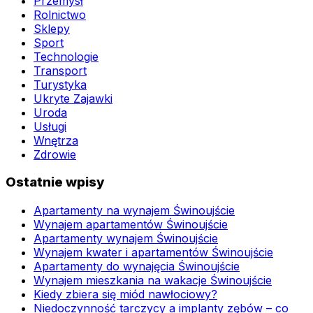
Przemysł
Rolnictwo
Sklepy
Sport
Technologie
Transport
Turystyka
Ukryte Zajawki
Uroda
Usługi
Wnętrza
Zdrowie
Ostatnie wpisy
Apartamenty na wynajem Świnoujście
Wynajem apartamentów Świnoujście
Apartamenty wynajem Świnoujście
Wynajem kwater i apartamentów Świnoujście
Apartamenty do wynajęcia Świnoujście
Wynajem mieszkania na wakacje Świnoujście
Kiedy zbiera się miód nawłociowy?
Niedoczynność tarczycy a implanty zębów – co