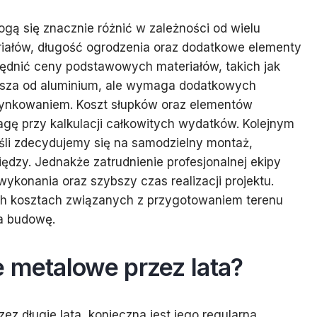
ą się znacznie różnić w zależności od wielu
eriałów, długość ogrodzenia oraz dodatkowe elementy
dnić ceny podstawowych materiałów, takich jak
tańsza od aluminium, ale wymaga dodatkowych
ynkowaniem. Koszt słupków oraz elementów
gę przy kalkulacji całkowitych wydatków. Kolejnym
eśli zdecydujemy się na samodzielny montaż,
zy. Jednakże zatrudnienie profesjonalnej ekipy
konania oraz szybszy czas realizacji projektu.
h kosztach związanych z przygotowaniem terenu
a budowę.
 metalowe przez lata?
z długie lata, konieczna jest jego regularna