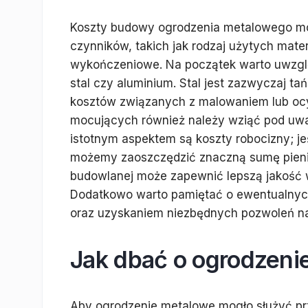
Koszty budowy ogrodzenia metalowego mog
czynników, takich jak rodzaj użytych mat
wykończeniowe. Na początek warto uwzglę
stal czy aluminium. Stal jest zazwyczaj 
kosztów związanych z malowaniem lub oc
mocujących również należy wziąć pod uwa
istotnym aspektem są koszty robocizny; j
możemy zaoszczędzić znaczną sumę pienięd
budowlanej może zapewnić lepszą jakość wy
Dodatkowo warto pamiętać o ewentualnyc
oraz uzyskaniem niezbędnych pozwoleń n
Jak dbać o ogrodzenie
Aby ogrodzenie metalowe mogło służyć prze