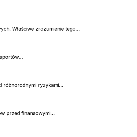
owych. Właściwe zrozumienie tego…
ansportów…
zed różnorodnymi ryzykami…
ków przed finansowymi…