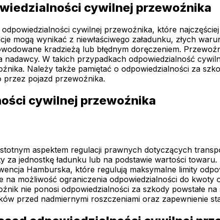
owiedzialności cywilnej przewoźnika
powiedzialności cywilnej przewoźnika, które najczęściej 
acje mogą wynikać z niewłaściwego załadunku, złych war
spowodowane kradzieżą lub błędnym doręczeniem. Przewoźn
a nadawcy. W takich przypadkach odpowiedzialność cywilna
oźnika. Należy także pamiętać o odpowiedzialności za szk
przez pojazd przewoźnika.
ności cywilnej przewoźnika
ą istotnym aspektem regulacji prawnych dotyczących tran
ty za jednostkę ładunku lub na podstawie wartości towaru.
wencja Hamburska, które regulują maksymalne limity odp
e na możliwość ograniczenia odpowiedzialności do kwoty 
oźnik nie ponosi odpowiedzialności za szkody powstałe na 
ków przed nadmiernymi roszczeniami oraz zapewnienie sta