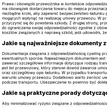
Prawa i obowiązki przewoźnika w kontekście odpowiedzial
ma obowiązek dostarczenia towaru do miejsca przeznacz
niezbędne kroki, aby zapewnić bezpieczeństwo ładunku 
mogących wpłynąć na realizację umowy przewozu. W prz
przyczynić się do powstania szkody. Z drugiej strony, 
do ograniczenia swojej odpowiedzialności zgodnie z ob
kosztów związanych z naprawą szkód, jeśli udowodni, że
Jakie są najważniejsze dokumenty 
Dokumentacja związana z odpowiedzialnością cywilną pr
ewentualnych sporów. Najważniejszym dokumentem jest
zawierać szczegółowe informacje dotyczące rodzaju tra
jest list przewozowy, który stanowi dowód zawarcia umow
oraz szczegółowy opis ładunku. W przypadku transportu
warunki umowy przewozu. Dodatkowo warto zwrócić uwag
podczas transportu. Ubezpieczenie to powinno być dokł
Jakie są praktyczne porady dotyczą
Aby minimalizować ryzyko związane z odpowiedzialnością