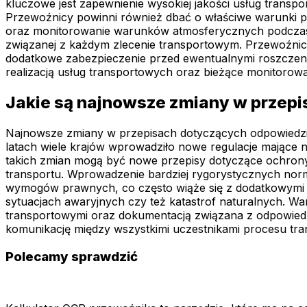
kluczowe jest zapewnienie wysokiej jakości usług trans
Przewoźnicy powinni również dbać o właściwe warunki 
oraz monitorowanie warunków atmosferycznych podczas 
związanej z każdym zlecenie transportowym. Przewoźnic
dodatkowe zabezpieczenie przed ewentualnymi roszczenia
realizacją usług transportowych oraz bieżące monitoro
Jakie są najnowsze zmiany w przepi
Najnowsze zmiany w przepisach dotyczących odpowiedzia
latach wiele krajów wprowadziło nowe regulacje mające n
takich zmian mogą być nowe przepisy dotyczące ochrony
transportu. Wprowadzenie bardziej rygorystycznych no
wymogów prawnych, co często wiąże się z dodatkowymi 
sytuacjach awaryjnych czy też katastrof naturalnych. W
transportowymi oraz dokumentacją związana z odpowiedz
komunikację między wszystkimi uczestnikami procesu tr
Polecamy sprawdzić