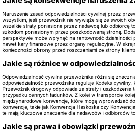
Jakie są konsekwencje naruszenia z
Naruszenie zasad odpowiedzialności cywilnej przez prze
wszystkim, jeśli przewoźnik nie wywiąże się ze swoich o
wszelkie straty poniesione przez nadawcę lub odbiorcę
szkodom poniesionym przez poszkodowaną stronę. Dodatk
perspektywie może wpłynąć na rentowność działalności 
nawet kary finansowe przez organy regulacyjne. W skra
konieczności obrony przed roszczeniami ze strony klien
Jakie są różnice w odpowiedzialnośc
Odpowiedzialność cywilna przewoźnika różni się znacznie
odpowiedzialność przewoźnika reguluje Kodeks cywilny,
Przewoźnik drogowy odpowiada za straty i uszkodzenia t
przypadku cennych ładunków. Z kolei w transporcie kol
międzynarodowe konwencje, które mogą wprowadzać dod
konwencje, takie jak Konwencja Haskoska czy Konwencja
te mają kluczowe znaczenie dla nadawców i odbiorców to
Jakie są prawa i obowiązki przewoźn