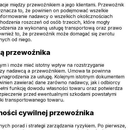
acje między przewoźnikiem a jego klientami. Przewoźnik
Oznacza to, że powinien on podejmować wszelkie
informowanie nadawcy o wszelkich okolicznościach
odzenia roszczeń od osób trzecich, które mogły
agrodzenia za wykonaną usługę transportową oraz prawo
również to, że przewoźnik może domagać się zwrotu
nych od niego.
ną przewoźnika
m i może mieć istotny wpływ na rozstrzyganie
dzy nadawcą a przewoźnikiem. Umowa ta powinna
ynagrodzenia za usługę. Kolejnym istotnym dokumentem
owinien zawierać dane zarówno nadawcy, jak i odbiorcy
łni funkcję dowodu własności towaru oraz potwierdza
pieczenie przed ewentualnymi szkodami powstałymi
iki transportowanego towaru.
ności cywilnej przewoźnika
ch porad i strategii zarządzania ryzykiem. Po pierwsze,