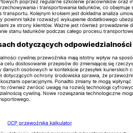
portowych poprzez regularne szkolenie pracowników oraz i
przechowywania i transportowania ładunków, co obejmuje
transportu. Kolejnym krokiem jest dokładna analiza umo
y powinni także rozważyć wykupienie dodatkowego ubezpie
mi ze strony klientów. Ważne jest również prowadzenie d
wanie stanu ładunków podczas całego procesu transportow
sach dotyczących odpowiedzialności
lności cywilnej przewoźnika mają istotny wpływ na sposó
a celu dostosowanie przepisów do zmieniającej się rzeczy
 danych osobowych w kontekście przesyłek kurierskich cz
rm dotyczących ochrony środowiska sprawia, że przewoźn
kosztami operacyjnymi. Ponadto zmiany te mogą wpłynąć 
arto również zwrócić uwagę na rozwój technologii cyfrowy
ialnością cywilną. Nowe rozwiązania technologiczne mogą
ansportowego.
OCP przewoźnika kalkulator