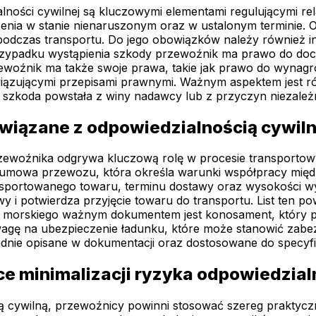
ności cywilnej są kluczowymi elementami regulującymi rel
enia w stanie nienaruszonym oraz w ustalonym terminie. 
podczas transportu. Do jego obowiązków należy również 
ypadku wystąpienia szkody przewoźnik ma prawo do doch
przewoźnik ma także swoje prawa, takie jak prawo do wyn
owiązującymi przepisami prawnymi. Ważnym aspektem jest 
 szkoda powstała z winy nadawcy lub z przyczyn niezależ
związane z odpowiedzialnością cywil
zewoźnika odgrywa kluczową rolę w procesie transportowy
 umowa przewozu, która określa warunki współpracy mię
nsportowanego towaru, terminu dostawy oraz wysokości w
y i potwierdza przyjęcie towaru do transportu. List ten p
 morskiego ważnym dokumentem jest konosament, który pe
ę na ubezpieczenie ładunku, które może stanowić zabez
adnie opisane w dokumentacji oraz dostosowane do specyf
ce minimalizacji ryzyka odpowiedzial
 cywilną, przewoźnicy powinni stosować szereg praktyczny