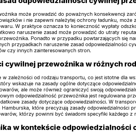
asad odpowiedzialności cywilnej prz
woźnika może prowadzić do poważnych konsekwencji zarówn
bowiązków i nie zapewni należytej ochrony ładunku, może z
 towaru. W praktyce oznacza to konieczność wypłaty odsz
owo naruszenie zasad może prowadzić do utraty reputacji
przewoźnika. Ponadto w przypadku powtarzających się nar
jnych przypadkach naruszenie zasad odpowiedzialności c
tów czy innych zainteresowanych stron.
i cywilnej przewoźnika w różnych ro
 w zależności od rodzaju transportu, co jest istotne dla
 który wskazuje na zasady ogólne dotyczące odpowiedzial
owarów, ale może również ograniczyć swoją odpowiedzialn
ejowym odpowiedzialność przewoźnika jest regulowana prz
atkowe zasady dotyczące odpowiedzialności. W transpor
 Hamburska, które precyzują zasady odpowiedzialności p
warów, którzy powinni być świadomi specyfiki każdego z r
ika w kontekście odpowiedzialności 