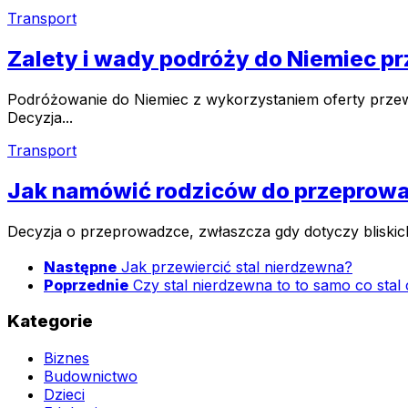
Transport
Zalety i wady podróży do Niemiec pr
Podróżowanie do Niemiec z wykorzystaniem oferty prze
Decyzja...
Transport
Jak namówić rodziców do przeprow
Decyzja o przeprowadzce, zwłaszcza gdy dotyczy bliskich
Następne
Jak przewiercić stal nierdzewna?
Poprzednie
Czy stal nierdzewna to to samo co stal
Kategorie
Biznes
Budownictwo
Dzieci