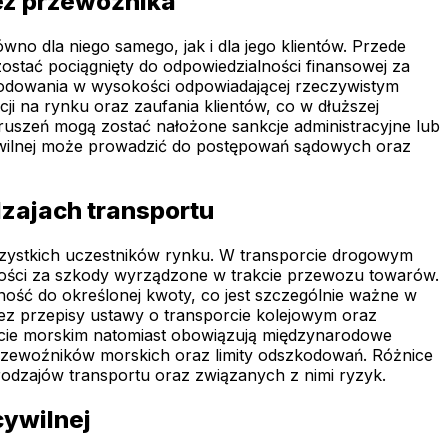
ez przewoźnika
o dla niego samego, jak i dla jego klientów. Przede
ostać pociągnięty do odpowiedzialności finansowej za
kodowania w wysokości odpowiadającej rzeczywistym
 na rynku oraz zaufania klientów, co w dłuższej
uszeń mogą zostać nałożone sankcje administracyjne lub
ywilnej może prowadzić do postępowań sądowych oraz
dzajach transportu
 wszystkich uczestników rynku. W transporcie drogowym
ności za szkody wyrządzone w trakcie przewozu towarów.
ość do określonej kwoty, co jest szczególnie ważne w
ez przepisy ustawy o transporcie kolejowym oraz
cie morskim natomiast obowiązują międzynarodowe
rzewoźników morskich oraz limity odszkodowań. Różnice
odzajów transportu oraz związanych z nimi ryzyk.
cywilnej