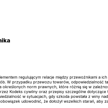
nika
ementem regulującym relacje między przewoźnikami a ich 
ób. W przypadku przewozu towarów, odpowiedzialność ta o
a określonych norm prawnych, które różnią się w zależnoś
przez Kodeks cywilny oraz przepisy szczególne dotyczące
dzialność w sytuacjach, gdy szkoda powstała z winy nada
a obowiązek udowodnić, że dołożył wszelkich starań, aby 