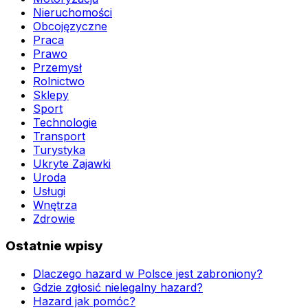
Nieruchomości
Obcojęzyczne
Praca
Prawo
Przemysł
Rolnictwo
Sklepy
Sport
Technologie
Transport
Turystyka
Ukryte Zajawki
Uroda
Usługi
Wnętrza
Zdrowie
Ostatnie wpisy
Dlaczego hazard w Polsce jest zabroniony?
Gdzie zgłosić nielegalny hazard?
Hazard jak pomóc?