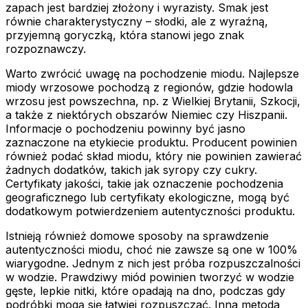
zapach jest bardziej złożony i wyrazisty. Smak jest
równie charakterystyczny – słodki, ale z wyraźną,
przyjemną goryczką, która stanowi jego znak
rozpoznawczy.
Warto zwrócić uwagę na pochodzenie miodu. Najlepsze
miody wrzosowe pochodzą z regionów, gdzie hodowla
wrzosu jest powszechna, np. z Wielkiej Brytanii, Szkocji,
a także z niektórych obszarów Niemiec czy Hiszpanii.
Informacje o pochodzeniu powinny być jasno
zaznaczone na etykiecie produktu. Producent powinien
również podać skład miodu, który nie powinien zawierać
żadnych dodatków, takich jak syropy czy cukry.
Certyfikaty jakości, takie jak oznaczenie pochodzenia
geograficznego lub certyfikaty ekologiczne, mogą być
dodatkowym potwierdzeniem autentyczności produktu.
Istnieją również domowe sposoby na sprawdzenie
autentyczności miodu, choć nie zawsze są one w 100%
wiarygodne. Jednym z nich jest próba rozpuszczalności
w wodzie. Prawdziwy miód powinien tworzyć w wodzie
gęste, lepkie nitki, które opadają na dno, podczas gdy
podróbki mogą się łatwiej rozpuszczać. Inna metoda