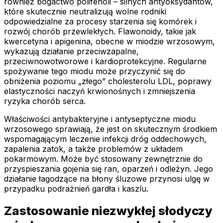
również bogactwo polifenoli – silnych antyoksydantów,
które skutecznie neutralizują wolne rodniki
odpowiedzialne za procesy starzenia się komórek i
rozwój chorób przewlekłych. Flawonoidy, takie jak
kwercetyna i apigenina, obecne w miodzie wrzosowym,
wykazują działanie przeciwzapalne,
przeciwnowotworowe i kardioprotekcyjne. Regularne
spożywanie tego miodu może przyczynić się do
obniżenia poziomu „złego” cholesterolu LDL, poprawy
elastyczności naczyń krwionośnych i zmniejszenia
ryzyka chorób serca.
Właściwości antybakteryjne i antyseptyczne miodu
wrzosowego sprawiają, że jest on skutecznym środkiem
wspomagającym leczenie infekcji dróg oddechowych,
zapalenia zatok, a także problemów z układem
pokarmowym. Może być stosowany zewnętrznie do
przyspieszania gojenia się ran, oparzeń i odleżyn. Jego
działanie łagodzące na błony śluzowe przynosi ulgę w
przypadku podrażnień gardła i kaszlu.
Zastosowanie niezwykłej słodyczy