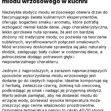
miodu wrzosowego w kuchni
Niezwykła słodycz miodu wrzosowego otwiera drzwi do
fascynującego świata kulinarnych eksperymentów,
oferując bogactwo smaku i aromatu, które potrafią
wzbogacić niemal każde danie. Jego charakterystyczna,
lekko gorzkawa nuta sprawia, że jest on bardziej
złożony niż tradycyjne miody, co pozwala na tworzenie
subtelnych, wyrafinowanych połączeń smakowych.
Miód wrzosowy doskonale sprawdza się jako naturalny
słodzik, zastępując biały cukier w codziennej diecie, a
jednocześnie dodając potrawom głębi i
niepowtarzalnego charakteru.
Jednym z najprostszych, a zarazem najsmaczniejszych
sposobów wykorzystania miodu wrzosowego jest
dodanie go do ciepłych napojów. Idealnie komponuje się
z herbatą, zwłaszcza czarną, ziołową lub owocową,
podkreślając jej smak i nadając jej przyjemną słodycz.
Warto jednak pamiętać, aby nie dodawać miodu do
wrzącej wody, ponieważ wysoka temperatura może
zniszczyć jego cenne właściwości prozdrowotne.
Optymalna temperatura napoju to około 40-50 stopni