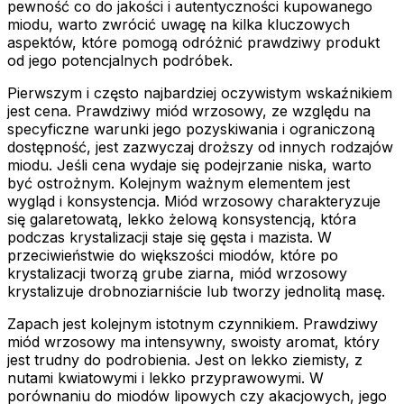
pewność co do jakości i autentyczności kupowanego
miodu, warto zwrócić uwagę na kilka kluczowych
aspektów, które pomogą odróżnić prawdziwy produkt
od jego potencjalnych podróbek.
Pierwszym i często najbardziej oczywistym wskaźnikiem
jest cena. Prawdziwy miód wrzosowy, ze względu na
specyficzne warunki jego pozyskiwania i ograniczoną
dostępność, jest zazwyczaj droższy od innych rodzajów
miodu. Jeśli cena wydaje się podejrzanie niska, warto
być ostrożnym. Kolejnym ważnym elementem jest
wygląd i konsystencja. Miód wrzosowy charakteryzuje
się galaretowatą, lekko żelową konsystencją, która
podczas krystalizacji staje się gęsta i mazista. W
przeciwieństwie do większości miodów, które po
krystalizacji tworzą grube ziarna, miód wrzosowy
krystalizuje drobnoziarniście lub tworzy jednolitą masę.
Zapach jest kolejnym istotnym czynnikiem. Prawdziwy
miód wrzosowy ma intensywny, swoisty aromat, który
jest trudny do podrobienia. Jest on lekko ziemisty, z
nutami kwiatowymi i lekko przyprawowymi. W
porównaniu do miodów lipowych czy akacjowych, jego