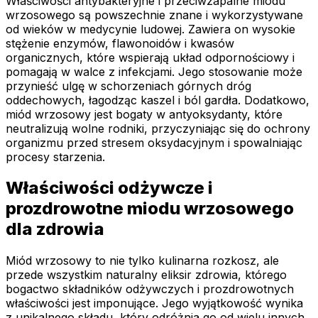
Właściwości antybakteryjne i przeciwzapalne miodu
wrzosowego są powszechnie znane i wykorzystywane
od wieków w medycynie ludowej. Zawiera on wysokie
stężenie enzymów, flawonoidów i kwasów
organicznych, które wspierają układ odpornościowy i
pomagają w walce z infekcjami. Jego stosowanie może
przynieść ulgę w schorzeniach górnych dróg
oddechowych, łagodząc kaszel i ból gardła. Dodatkowo,
miód wrzosowy jest bogaty w antyoksydanty, które
neutralizują wolne rodniki, przyczyniając się do ochrony
organizmu przed stresem oksydacyjnym i spowalniając
procesy starzenia.
Właściwości odżywcze i
prozdrowotne miodu wrzosowego
dla zdrowia
Miód wrzosowy to nie tylko kulinarna rozkosz, ale
przede wszystkim naturalny eliksir zdrowia, którego
bogactwo składników odżywczych i prozdrowotnych
właściwości jest imponujące. Jego wyjątkowość wynika
z unikalnego składu, który odróżnia go od wielu innych