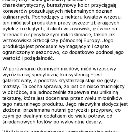
charakterystyczny, bursztynowy kolor przyciągają
koneserów poszukujących niebanalnych doznań
kulinarnych. Pochodzący z nektaru kwiatów wrzosu,
ten miód jest produktem pracy pszczół zbierających
pyłek z rozległych, dzikich wrzosowisk, głównie na
terenach o specyficznym mikroklimacie, takich jak
wrzosowiska Szkocji czy północnej Europy. Jego
produkcja jest procesem wymagającym i często
ograniczonym sezonowo, co dodatkowo podnosi jego
wartość i pożądalność.
W porównaniu do innych miodów, miód wrzosowy
wyróżnia się specyficzną konsystencją – jest
galaretowaty, a podczas krystalizacji staje się gęsty i
mazisty. Ta cecha sprawia, że jest on nieco trudniejszy
w obróbce, ale jednocześnie zapewnia mu unikalną
teksturę, która jest doceniana przez wielu miłośników
tego naturalnego produktu. Jego niezwykła słodycz jest
złożona, przełamana nutami goryczki i przypraw, co
czyni go idealnym dodatkiem do wielu potraw, od
śniadaniowych tostów po wykwintne desery.