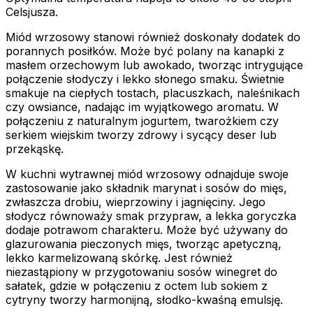
Celsjusza.
Miód wrzosowy stanowi również doskonały dodatek do
porannych posiłków. Może być polany na kanapki z
masłem orzechowym lub awokado, tworząc intrygujące
połączenie słodyczy i lekko słonego smaku. Świetnie
smakuje na ciepłych tostach, placuszkach, naleśnikach
czy owsiance, nadając im wyjątkowego aromatu. W
połączeniu z naturalnym jogurtem, twarożkiem czy
serkiem wiejskim tworzy zdrowy i sycący deser lub
przekąskę.
W kuchni wytrawnej miód wrzosowy odnajduje swoje
zastosowanie jako składnik marynat i sosów do mięs,
zwłaszcza drobiu, wieprzowiny i jagnięciny. Jego
słodycz równoważy smak przypraw, a lekka goryczka
dodaje potrawom charakteru. Może być używany do
glazurowania pieczonych mięs, tworząc apetyczną,
lekko karmelizowaną skórkę. Jest również
niezastąpiony w przygotowaniu sosów winegret do
sałatek, gdzie w połączeniu z octem lub sokiem z
cytryny tworzy harmonijną, słodko-kwaśną emulsję.