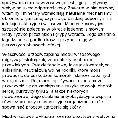
spożywania miodu wrzosowego jest jego pozytywny
wpływ na układ odpornościowy. Zawarte w nim enzymy,
witaminy i minerały wzmacniają naturalne mechanizmy
obronne organizmu, czyniąc go bardziej odpornym na
infekcje bakteryjne i wirusowe. Miód wrzosowy jest
szczególnie polecany w okresie jesienno-zimowym,
kiedy ryzyko przeziębień i grypy wzrasta. Jego działanie
łagodzące na gardło i kaszel przynosi ulgę w
pierwszych objawach infekcji.
Właściwości przeciwzapalne miodu wrzosowego
odgrywają istotną rolę w profilaktyce chorób
przewlekłych. Związki fenolowe, takie jak kwercetyna i
apigenina, neutralizują wolne rodniki, które mogą
prowadzić do uszkodzeń komórek i stanów zapalnych
w organizmie. Regularne spożywanie miodu może
przyczynić się do zmniejszenia ryzyka rozwoju chorób
serca, cukrzycy typu 2, a także niektórych
nowotworów. Jego działanie antyoksydacyjne wspiera
również procesy regeneracyjne organizmu i może
spowalniać procesy starzenia się skóry.
Miód wrzosowy wykazuje również pozytywny wpływ na