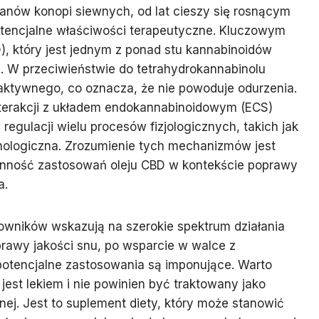
anów konopi siewnych, od lat cieszy się rosnącym
tencjalne właściwości terapeutyczne. Kluczowym
), który jest jednym z ponad stu kannabinoidów
i. W przeciwieństwie do tetrahydrokannabinolu
aktywnego, co oznacza, że nie powoduje odurzenia.
nterakcji z układem endokannabinoidowym (ECS)
egulacji wielu procesów fizjologicznych, takich jak
unologiczna. Zrozumienie tych mechanizmów jest
onność zastosowań oleju CBD w kontekście poprawy
a.
kowników wskazują na szerokie spektrum działania
rawy jakości snu, po wsparcie w walce z
potencjalne zastosowania są imponujące. Warto
 jest lekiem i nie powinien być traktowany jako
ej. Jest to suplement diety, który może stanowić