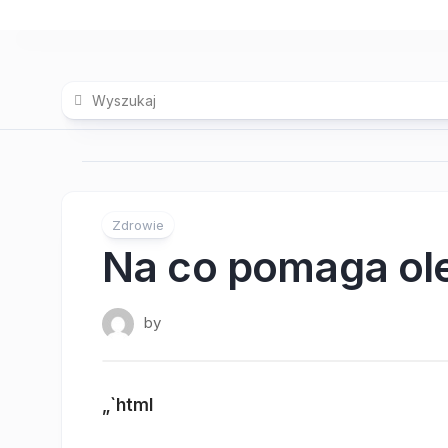
Skip
to
content
Zdrowie
Na co pomaga ol
by
„`html