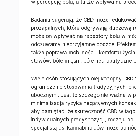
w percepcję bólu, a także wpływa na proc
Badania sugerują, że CBD może redukować
prozapalnych, które odgrywają kluczową r
może on wpływać na receptory bólu w mózg
odczuwamy nieprzyjemne bodźce. Efektem 
także poprawa mobilności i komfortu życia
stawów, bóle mięśni, bóle neuropatyczne 
Wiele osób stosujących olej konopny CBD 
ograniczenie stosowania tradycyjnych le
ubocznymi. Jest to szczególnie ważne w p
minimalizacja ryzyka negatywnych konsekw
aby pamiętać, że skuteczność CBD w łago
indywidualnych predyspozycji, rodzaju ból
specjalistą ds. kannabinoidów może pomó