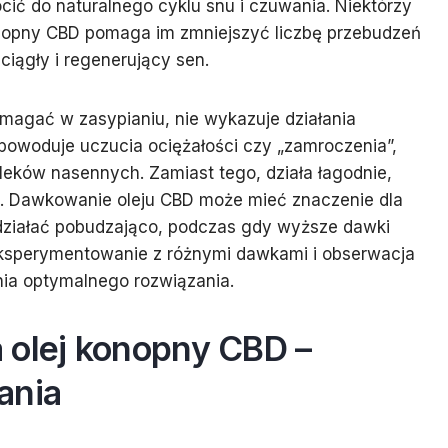
ć do naturalnego cyklu snu i czuwania. Niektórzy
onopny CBD pomaga im zmniejszyć liczbę przebudzeń
ciągły i regenerujący sen.
magać w zasypianiu, nie wykazuje działania
owoduje uczucia ociężałości czy „zamroczenia”,
 leków nasennych. Zamiast tego, działa łagodnie,
nu. Dawkowanie oleju CBD może mieć znaczenie dla
działać pobudzająco, podczas gdy wyższe dawki
Eksperymentowanie z różnymi dawkami i obserwacja
nia optymalnego rozwiązania.
 olej konopny CBD –
ania