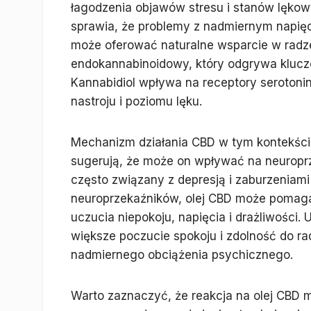
łagodzenia objawów stresu i stanów lękow
sprawia, że problemy z nadmiernym napię
może oferować naturalne wsparcie w radzen
endokannabinoidowy, który odgrywa kluczow
Kannabidiol wpływa na receptory serotoni
nastroju i poziomu lęku.
Mechanizm działania CBD w tym kontekście
sugerują, że może on wpływać na neuroprzek
często związany z depresją i zaburzeniam
neuroprzekaźników, olej CBD może pomaga
uczucia niepokoju, napięcia i drażliwości.
większe poczucie spokoju i zdolność do r
nadmiernego obciążenia psychicznego.
Warto zaznaczyć, że reakcja na olej CBD 