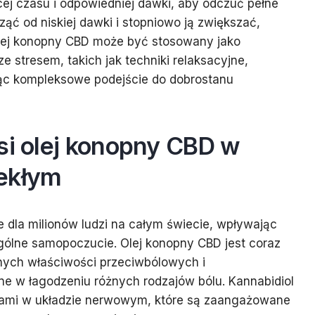
ej czasu i odpowiedniej dawki, aby odczuć pełne
ąć od niskiej dawki i stopniowo ją zwiększać,
olej konopny CBD może być stosowany jako
e stresem, takich jak techniki relaksacyjne,
ąc kompleksowe podejście do dobrostanu
si olej konopny CBD w
lekłym
 dla milionów ludzi na całym świecie, wpływając
ogólne samopoczucie. Olej konopny CBD jest coraz
nych właściwości przeciwbólowych i
e w łagodzeniu różnych rodzajów bólu. Kannabidiol
orami w układzie nerwowym, które są zaangażowane