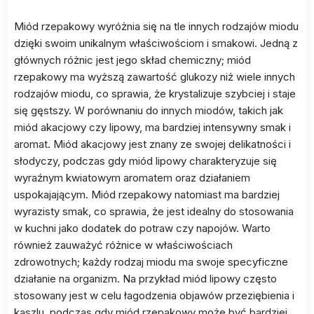
Miód rzepakowy wyróżnia się na tle innych rodzajów miodu
dzięki swoim unikalnym właściwościom i smakowi. Jedną z
głównych różnic jest jego skład chemiczny; miód
rzepakowy ma wyższą zawartość glukozy niż wiele innych
rodzajów miodu, co sprawia, że krystalizuje szybciej i staje
się gęstszy. W porównaniu do innych miodów, takich jak
miód akacjowy czy lipowy, ma bardziej intensywny smak i
aromat. Miód akacjowy jest znany ze swojej delikatności i
słodyczy, podczas gdy miód lipowy charakteryzuje się
wyraźnym kwiatowym aromatem oraz działaniem
uspokajającym. Miód rzepakowy natomiast ma bardziej
wyrazisty smak, co sprawia, że jest idealny do stosowania
w kuchni jako dodatek do potraw czy napojów. Warto
również zauważyć różnice w właściwościach
zdrowotnych; każdy rodzaj miodu ma swoje specyficzne
działanie na organizm. Na przykład miód lipowy często
stosowany jest w celu łagodzenia objawów przeziębienia i
kaszlu, podczas gdy miód rzepakowy może być bardziej