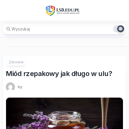
Skip
to
content
Zdrowie
Miód rzepakowy jak długo w ulu?
by