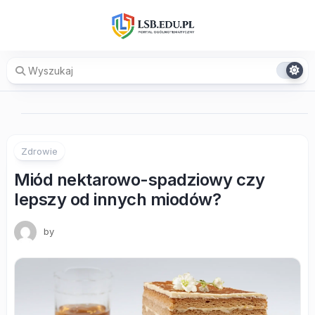
Skip
to
content
Zdrowie
Miód nektarowo-spadziowy czy
lepszy od innych miodów?
by