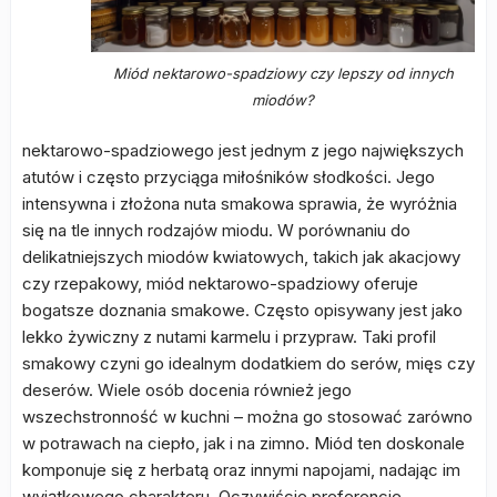
Miód nektarowo-spadziowy czy lepszy od innych
miodów?
nektarowo-spadziowego jest jednym z jego największych
atutów i często przyciąga miłośników słodkości. Jego
intensywna i złożona nuta smakowa sprawia, że wyróżnia
się na tle innych rodzajów miodu. W porównaniu do
delikatniejszych miodów kwiatowych, takich jak akacjowy
czy rzepakowy, miód nektarowo-spadziowy oferuje
bogatsze doznania smakowe. Często opisywany jest jako
lekko żywiczny z nutami karmelu i przypraw. Taki profil
smakowy czyni go idealnym dodatkiem do serów, mięs czy
deserów. Wiele osób docenia również jego
wszechstronność w kuchni – można go stosować zarówno
w potrawach na ciepło, jak i na zimno. Miód ten doskonale
komponuje się z herbatą oraz innymi napojami, nadając im
wyjątkowego charakteru. Oczywiście preferencje