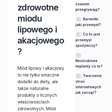
czasem
zdrowotne
przegrywają?
miodu
Barwniki
jaki przemysł?
lipowego i
Co to jest
akacjowego
przemysł
spożywczy?
?
Bezśrubowe
implanty co to?
Miód lipowy i akacjowy
to nie tylko smaczne
Tworzenie
dodatki do diety, ale
stron
internetowych
także naturalne
jak zacząć?
produkty o licznych
właściwościach
zdrowotnych. Miód