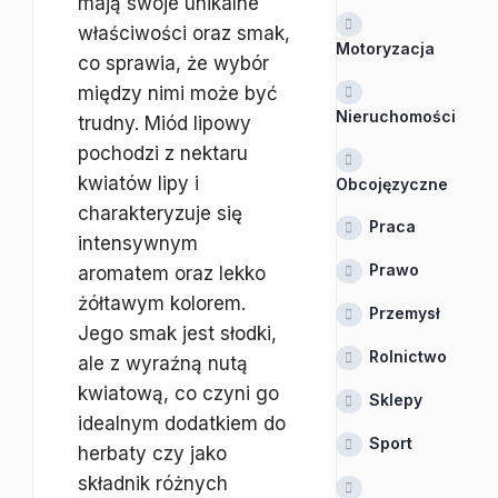
mają swoje unikalne
właściwości oraz smak,
Motoryzacja
co sprawia, że wybór
między nimi może być
Nieruchomości
trudny. Miód lipowy
pochodzi z nektaru
kwiatów lipy i
Obcojęzyczne
charakteryzuje się
Praca
intensywnym
Prawo
aromatem oraz lekko
żółtawym kolorem.
Przemysł
Jego smak jest słodki,
Rolnictwo
ale z wyraźną nutą
kwiatową, co czyni go
Sklepy
idealnym dodatkiem do
Sport
herbaty czy jako
składnik różnych