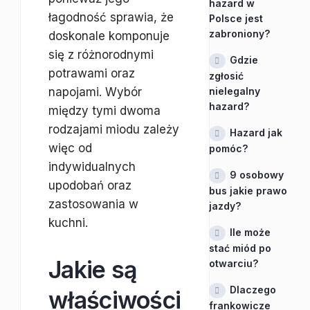
hazard w
łagodność sprawia, że
Polsce jest
zabroniony?
doskonale komponuje
się z różnorodnymi
Gdzie
potrawami oraz
zgłosić
napojami. Wybór
nielegalny
hazard?
między tymi dwoma
rodzajami miodu zależy
Hazard jak
więc od
pomóc?
indywidualnych
9 osobowy
upodobań oraz
bus jakie prawo
zastosowania w
jazdy?
kuchni.
Ile może
stać miód po
Jakie są
otwarciu?
Dlaczego
właściwości
frankowicze