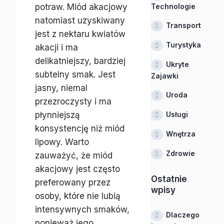
potraw. Miód akacjowy
Technologie
natomiast uzyskiwany
Transport
jest z nektaru kwiatów
Turystyka
akacji i ma
delikatniejszy, bardziej
Ukryte
subtelny smak. Jest
Zajawki
jasny, niemal
Uroda
przezroczysty i ma
płynniejszą
Usługi
konsystencję niż miód
Wnętrza
lipowy. Warto
Zdrowie
zauważyć, że miód
akacjowy jest często
Ostatnie
preferowany przez
wpisy
osoby, które nie lubią
intensywnych smaków,
Dlaczego
ponieważ jego