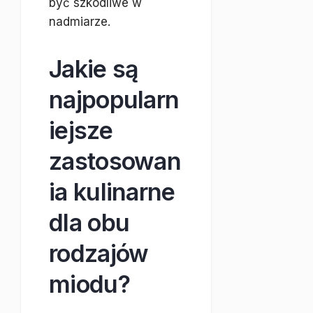
być szkodliwe w
nadmiarze.
Jakie są
najpopularn
iejsze
zastosowan
ia kulinarne
dla obu
rodzajów
miodu?