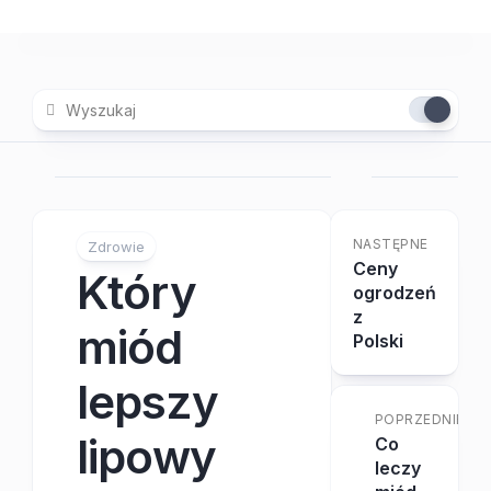
Skip
to
content
NASTĘPNE
Zdrowie
Ceny
Który
ogrodzeń
z
miód
Polski
lepszy
POPRZEDNIE
lipowy
Co
leczy