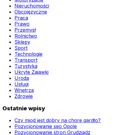
Nieruchomości
Obcojęzyczne
Praca
Prawo
Przemysł
Rolnictwo
Sklepy
Sport
Technologie
Transport
Turystyka
Ukryte Zajawki
Uroda
Usługi
Wnętrza
Zdrowie
Ostatnie wpisy
Czy miod jest dobry na chore gardło?
Pozycjonowanie seo Opole
Pozycjonowanie stron Grudziądz