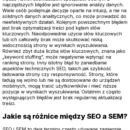
najczęstszych błędów jest ignorowanie analizy danych.
Wiele osób podejmuje decyzje oparte na intuicji, a nie na
solidnych danych analitycznych, co może prowadzić do
nieefektywnych działań. Kolejnym powszechnym błędem
jest brak optymalizacji treści pod kątem słów
kluczowych. Nieodpowiednie użycie słów kluczowych
lub ich całkowity brak może skutkować niską
widocznością strony w wynikach wyszukiwania.
Również zbyt duża liczba słów kluczowych, znana jako
„keyword stuffing”, może negatywnie wpłynąć na
ranking strony. Inny istotny błąd to zaniedbanie
aspektów technicznych SEO, takich jak szybkość
ładowania strony czy responsywność. Strony, które
ładują się wolno lub nie są dostosowane do urządzeń
mobilnych, mogą tracić użytkowników i mieć niższe
pozycje w wynikach wyszukiwania. Ostatnim z często
występujących błędów jest brak regularnej aktualizacji
treści.
Jakie są różnice między SEO a SEM?
SEO i SEM to dwa terminy często używane zamiennie,