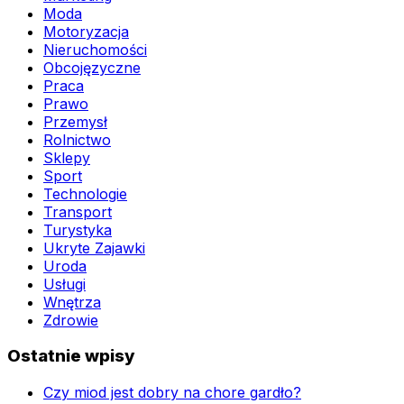
Moda
Motoryzacja
Nieruchomości
Obcojęzyczne
Praca
Prawo
Przemysł
Rolnictwo
Sklepy
Sport
Technologie
Transport
Turystyka
Ukryte Zajawki
Uroda
Usługi
Wnętrza
Zdrowie
Ostatnie wpisy
Czy miod jest dobry na chore gardło?