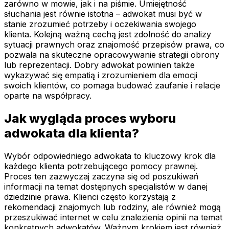
zarówno w mowie, jak i na piśmie. Umiejętność
słuchania jest równie istotna – adwokat musi być w
stanie zrozumieć potrzeby i oczekiwania swojego
klienta. Kolejną ważną cechą jest zdolność do analizy
sytuacji prawnych oraz znajomość przepisów prawa, co
pozwala na skuteczne opracowywanie strategii obrony
lub reprezentacji. Dobry adwokat powinien także
wykazywać się empatią i zrozumieniem dla emocji
swoich klientów, co pomaga budować zaufanie i relacje
oparte na współpracy.
Jak wygląda proces wyboru
adwokata dla klienta?
Wybór odpowiedniego adwokata to kluczowy krok dla
każdego klienta potrzebującego pomocy prawnej.
Proces ten zazwyczaj zaczyna się od poszukiwań
informacji na temat dostępnych specjalistów w danej
dziedzinie prawa. Klienci często korzystają z
rekomendacji znajomych lub rodziny, ale również mogą
przeszukiwać internet w celu znalezienia opinii na temat
konkretnych adwokatów. Ważnym krokiem jest również