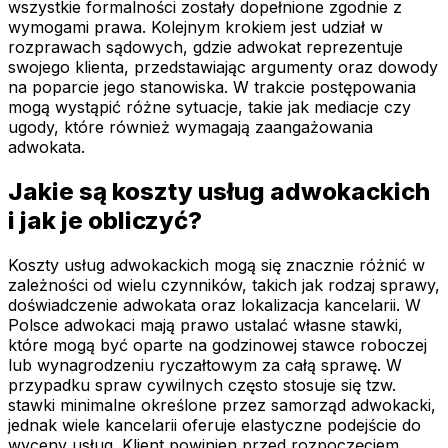
wszystkie formalności zostały dopełnione zgodnie z
wymogami prawa. Kolejnym krokiem jest udział w
rozprawach sądowych, gdzie adwokat reprezentuje
swojego klienta, przedstawiając argumenty oraz dowody
na poparcie jego stanowiska. W trakcie postępowania
mogą wystąpić różne sytuacje, takie jak mediacje czy
ugody, które również wymagają zaangażowania
adwokata.
Jakie są koszty usług adwokackich
i jak je obliczyć?
Koszty usług adwokackich mogą się znacznie różnić w
zależności od wielu czynników, takich jak rodzaj sprawy,
doświadczenie adwokata oraz lokalizacja kancelarii. W
Polsce adwokaci mają prawo ustalać własne stawki,
które mogą być oparte na godzinowej stawce roboczej
lub wynagrodzeniu ryczałtowym za całą sprawę. W
przypadku spraw cywilnych często stosuje się tzw.
stawki minimalne określone przez samorząd adwokacki,
jednak wiele kancelarii oferuje elastyczne podejście do
wyceny usług. Klient powinien przed rozpoczęciem